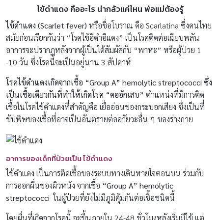
ไข้ดำแดง คืออะไร น่ากลัวแค่ไหน พ่อแม่ต้องรู้
ไข้ดำแดง (Scarlet fever)
หรือชื่อโบราณ คือ Scarlatina ซึ่งคนไทย
สมัยก่อนเรียกกันว่า “โรคไข้อีดำอีแดง” เป็นโรคติดต่อเฉียบพลัน
อาการจะปรากฏหลังจากผู้เป็นได้สัมผัสกับ “พาหะ” หรือผู้ป่วย 1
-10 วัน ซึ่งโรคนี้จะเป็นอยู่นาน 3 สัปดาห์
โรคไข้ดำแดงเกิดจากเชื้อ “Group A” hemolytic streptococci ซึ่ง
เป็นเชื้อเดียวกันที่ทำให้เกิดโรค “คออักเสบ”
ตำแหน่งที่มีการติด
เชื้อในโรคไข้ดำแดงที่สำคัญคือ เยื่ออ่อนของกระบอกเสียง ซึ่งเป็นที่
ขับพิษของเชื้อที่อาจเป็นอันตรายต่ออวัยวะอื่น ๆ ของร่างกาย
อาการของเด็กที่ป่วยเป็น ไข้ดำแดง
ไข้ดำแดง เป็นการติดเชื้อของระบบทางเดินหายใจตอนบน ร่วมกับ
การออกผื่นของผิวหนัง จากเชื้อ
“Group A” hemolytic
streptococci
ในผู้ป่วยที่ยังไม่มีภูมิคุ้มกันต่อเชื้อชนิดนี้
โดยผื่นที่เกิดจากโรคนี้ จะขึ้นภายใน 24-48 ชั่วโมงหลังเริ่มมีไข้ แต่