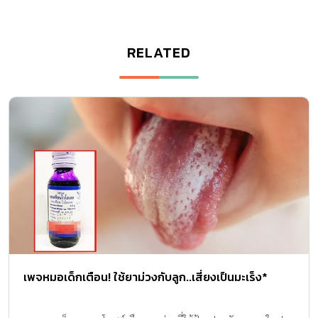
RELATED
เพจหมอเด็กเตือน! ใช้ยาม่วงกับลูก..เสี่ยงเป็นมะเร็ง*