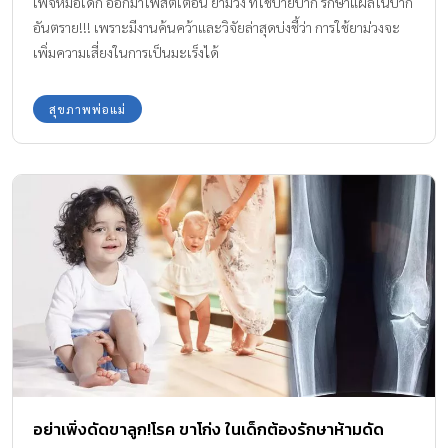
เพจหมอเด็ก ออกมาโพสต์เตือน ยาม่วง ที่ใช้ป้ายปาก รักษาแผลในปาก
อันตราย!!! เพราะมีงานค้นคว้าและวิจัยล่าสุดบ่งชี้ว่า การใช้ยาม่วงจะ
เพิ่มความเสี่ยงในการเป็นมะเร็งได้
สุขภาพพ่อแม่
อย่าเพิ่งดัดขาลูก!โรค ขาโก่ง ในเด็กต้องรักษาห้ามดัด