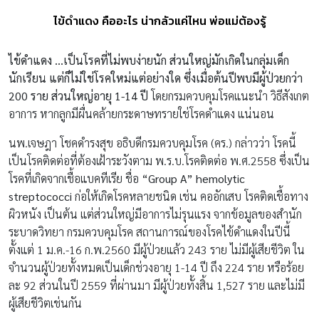
ไข้ดำแดง คืออะไร น่ากลัวแค่ไหน พ่อแม่ต้องรู้
ไข้ดำแดง …เป็นโรคที่ไม่พบง่ายนัก ส่วนใหญ่มักเกิดในกลุ่มเด็ก
นักเรียน แต่ก็ไม่ใช่โรคใหม่แต่อย่างใด ซึ่งเมื่อต้นปีพบมีผู้ป่วยกว่า
200 ราย ส่วนใหญ่อายุ 1-14 ปี
โดยกรมควบคุมโรคแนะนำ วิธีสังเกต
อาการ หากลูกมีผื่นคล้ายกระดาษทรายใช่โรคดำแดง แน่นอน
นพ.เจษฎา โชคดำรงสุข อธิบดีกรมควบคุมโรค (คร.) กล่าวว่า โรคนี้
เป็นโรคติดต่อที่ต้องเฝ้าระวังตาม พ.ร.บ.โรคติดต่อ พ.ศ.2558 ซึ่งเป็น
โรคที่เกิดจากเชื้อแบคทีเรีย ชื่อ
“Group A” hemolytic
streptococci
ก่อให้เกิดโรคหลายชนิด เช่น คออักเสบ โรคติดเชื้อทาง
ผิวหนัง เป็นต้น แต่ส่วนใหญ่มีอาการไม่รุนแรง จากข้อมูลของสำนัก
ระบาดวิทยา กรมควบคุมโรค สถานการณ์ของโรคไข้ดำแดงในปีนี้
ตั้งแต่ 1 ม.ค.-16 ก.พ.2560 มีผู้ป่วยแล้ว 243 ราย ไม่มีผู้เสียชีวิต ใน
จำนวนผู้ป่วยทั้งหมดเป็นเด็กช่วงอายุ 1-14 ปี ถึง 224 ราย หรือร้อย
ละ 92 ส่วนในปี 2559 ที่ผ่านมา มีผู้ป่วยทั้งสิ้น 1,527 ราย และไม่มี
ผู้เสียชีวิตเช่นกัน