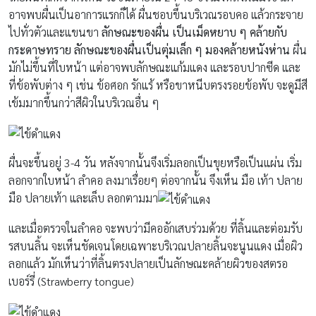
อาจพบผื่นเป็นอาการแรกก็ได้ ผื่นชอบขึ้นบริเวณรอบคอ แล้วกระจาย
ไปทั่วตัวและแขนขา
ลักษณะของผื่น เป็นเม็ดหยาบ ๆ คล้ายกับ
กระดาษทราย ลักษณะของผื่นเป็นตุ่มเล็ก ๆ มองคล้ายหนังห่าน
ผื่น
มักไม่ขึ้นที่ใบหน้า แต่อาจพบลักษณะแก้มแดง และรอบปากซีด และ
ที่ข้อพับต่าง ๆ เช่น ข้อศอก รักแร้ หรือขาหนีบตรงรอยข้อพับ จะดูมีสี
เข้มมากขึ้นกว่าสีผิวในบริเวณอื่น ๆ
ผื่นจะขึ้นอยู่ 3-4 วัน หลังจากนั้นจึงเริ่มลอกเป็นขุยหรือเป็นแผ่น เริ่ม
ลอกจากใบหน้า ลำคอ ลงมาเรื่อยๆ ต่อจากนั้น จึงเห็น มือ เท้า ปลาย
มือ ปลายเท้า และเล็บ ลอกตามมา
และเมื่อตรวจในลำคอ จะพบว่ามีคออักเสบร่วมด้วย ที่ลิ้นและต่อมรับ
รสบนลิ้น จะเห็นชัดเจนโดยเฉพาะบริเวณปลายลิ้นจะนูนแดง เมื่อผิว
ลอกแล้ว มักเห็นว่าที่ลิ้นตรงปลายเป็นลักษณะคล้ายผิวของสตรอ
เบอร์รี่ (Strawberry tongue)