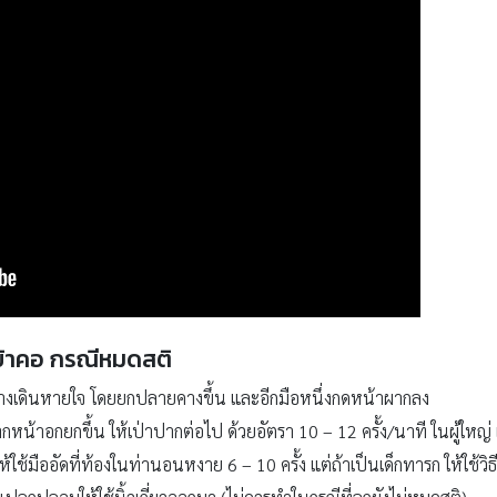
มเข้าคอ กรณีหมดสติ
างเดินหายใจ โดยยกปลายคางขึ้น และอีกมือหนึ่งกดหน้าผากลง
กหน้าอกยกขึ้น ให้เป่าปากต่อไป ด้วยอัตรา 10 – 12 ครั้ง/นาที ในผู้ใหญ่ 
ใช้มืออัดที่ท้องในท่านอนหงาย 6 – 10 ครั้ง แต่ถ้าเป็นเด็กทารก ให้ใช้วิธ