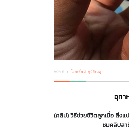
HOME
โรคเด็ก & อุบัติเหตุ
อุทา
(คลิป) วิธีช่วยชีวิตลูกเมื่อ 
ชมคลิปสาธ