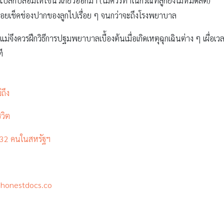
ปลกปลอมให้ใช้นิ้วเกี่ยวออกมา (ไม่ควรทำในกรณีที่ลูกยังไม่หมดสติ)
คอยเช็คช่องปากของลูกไปเรื่อย ๆ จนกว่าจะถึงโรงพยาบาล
ุณแม่จึงควรฝึกวิธีการปฐมพยาบาลเบื้องต้นเมื่อเกิดเหตุฉุกเฉินต่าง ๆ เผื่อเวล
ี
ถึง
ีวิต
ก 32 คนในสหรัฐฯ
honestdocs.co