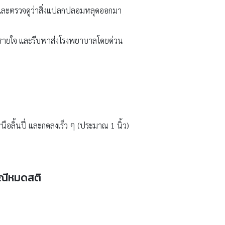
าที และตรวจดูว่าสิ่งแปลกปลอมหลุดออกมา
วยหายใจ และรีบพาส่งโรงพยาบาลโดยด่วน
ือลิ้นปี่ และกดลงเร็ว ๆ (ประมาณ 1 นิ้ว)
รณีหมดสติ