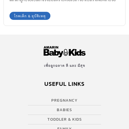
สงสัย กังวลใจให้กับคุณแม่ทุกคนทีมงาน Amarin Baby & Kids จะพา
ไปทำความรู้จักกับโรคนี้กันค่ะ
โรคเด็ก & อุบัติเหตุ
เพื่อลูกฉลาด ดี และ มีสุข
USEFUL LINKS
PREGNANCY
BABIES
TODDLER & KIDS
FAMILY