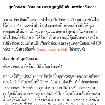
ลูกป่วยง่าย ป่วยบ่อย เพราะลูกภูมิคุ้มกันบกพร่องรึเปล่า?
ลูกป่วยง่าย อีกแล้วเหรอ? ทำไมลูกถึงป่วยบ่อยจัง? ดูแลลูกยังไงไม่
ให้ป่วย? คำถามเหล่านี้ เป็นคำถามที่สร้างความกังวลใจให้คุณ
พ่อคุณแม่ไม่น้อย เมื่อคุณพ่อคุณแม่มักพบว่าลูกน้อยไม่สบายบ่อย
เกินไปจนผิดสังเกต ทำให้คิดว่าเป็นเพราะภูมิคุ้มกันบกพร่องหรือ
เปล่า ต้องป่วยแค่ไหนถึงเรียกว่าบ่อย และจะดูแลลูกน้อยอย่างไรให้
กลับมาแข็งแรงอีกครั้ง
Amarin Baby & Kids
มีคำตอบค่ะ
กังวลไหม? ลูกป่วยง่าย
เด็กควรจะป่วยกี่ครั้งต่อปีถึงเรียกว่าปกติ?
หลายครั้งที่ลูกน้อยมีอาการไข้หวัด น้ำมูกไหลอยู่ตลอดเวลา หลังจาก
หายดีแล้วก็กลับมาเป็นซ้ำอีก วนเวียนไปไม่จบสิ้น ทำให้คุณพ่อคุณ
แม่หลายคน เริ่มสงสัยว่า ลูกไม่สบายบ่อยเกินไปหรือเปล่า? ระบบ
ภูมิคุ้มกันในร่างกายของลูกผิดปกติหรือไม่? โดยทั่วไปแล้ว เด็กจะเริ่ม
เป็นหวัดได้ตั้งแต่อายุ 6 เดือนขึ้นไป เพราะหลังจากคลอด 6 เดือนไป