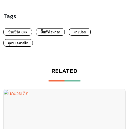
Tags
ช่วยชีวิต CPR
ปั๊มหัวใจทารก
ผายปอด
ลูกหยุดหายใจ
RELATED