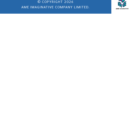
© COPYRIGHT 2026
AME IMAGINATIVE COMPANY LIMITED.