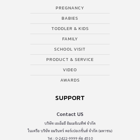
PREGNANCY
BABIES
TODDLER & KIDS
FAMILY
SCHOOL VISIT
PRODUCT & SERVICE
VIDEO
AWARDS
SUPPORT
Contact US
บริษัท เอเอ็มอี อิมเมจิเนทีฟ จำกัด
ในเครือ บริษัท อมรินทร์ คอร์เปอเรชั่นส์ จำกัด (มหาชน)
Tel : 0-2422-9999 ต่อ 4510