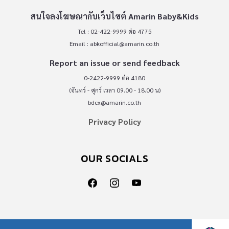
สนใจลงโฆษณากับเว็บไซต์ Amarin Baby&Kids
Tel : 02-422-9999 ต่อ 4775
Email :
abkofficial@amarin.co.th
Report an issue or send feedback
0-2422-9999 ต่อ 4180
(จันทร์ - ศุกร์ เวลา 09.00 - 18.00 น)
bdcx@amarin.co.th
Privacy Policy
OUR SOCIALS