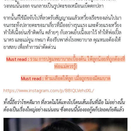
วงกลมนั้นออก จนกลายเป็นรูปตะขอเหมือนเบ็ดตกปลา
จากนั้นก็ใช้มือจับไปที่ลวดรับสัญญาณแล้วเหวี่ยงเรือของเล่นไปมา
จนกระทั่งปลายตะขอมาเกี่ยวที่มืออย่างรุนแรง และด้วยแรงเหวี่ยง
ทำให้เนื้อย่นเข้าติดกัน คล้ายๆ กับลวดเย็บเนื้อเอาไว้ ทำให้พ่อเปิ้ล
นาคร และแม่จูน กษมา ต้องรีบพาส่งโรงพยาบาล คุณหมอต้องให้
ยาสลบ เพื่อทำการผ่าตัดด่วน
Must read :
รวม การปฐมพยาบาลเบื้องต้น ให้ลูกน้อยที่ถูกต้องที่
พ่อแม่ควรรู้!
Must read :
ห้ามเลือดให้ลูก เมื่อถูกของมีคมบาด
https://www.instagram.com/p/B8IQLVehdXL/
ทั้งนี้ถือว่าโชคดีมาก ที่ลวดไม่ได้แทงไปโดนเส้นเอ็นที่มือ ไม่อย่างนั้น
ต้องเป็นเรื่องใหญ่อย่างแน่นอน ซึ่งตอนนี้น้องออกู๊ดก็ปลอดภัยดีแล้ว