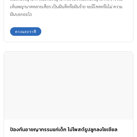
เห็นพญานาคหลายเศียร เป็นฝันดีหรือฝันร้าย จะมีโชคหรือไม่ ความ
ฝันบอกอะไร
ดวงและราศี
ป้องกันอาชญากรรมแก่เด็ก ไม่โพสต์รูปลูกลงโซเชียล