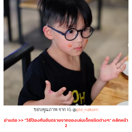
ขอบคุณภาพ จาก IG @
ple_nakorn
อ่านต่อ >>
“วิธีป้องกันอันตรายจากของเล่นเด็กชนิดต่างๆ” คลิกหน้า
2