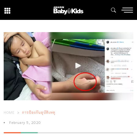
HOME
การป้องกันอุบัติเหตุ
February 5, 2020