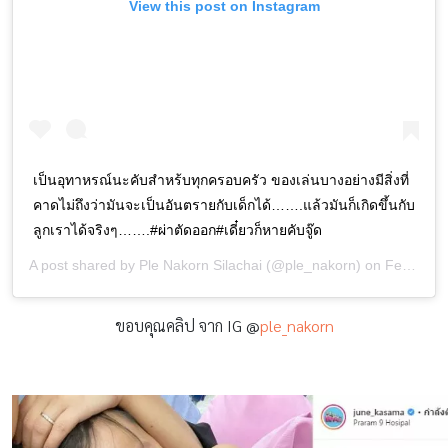
View this post on Instagram
เป็นอุทาหรณ์นะคับสำหร้บทุกครอบครัว ของเล่นบางอย่างมีสิ่งที่
คาดไม่ถึงว่ามันจะเป็นอันตรายกับเด็กได้…….แล้วมันก็เกิดขึ้นกับ
ลูกเราได้จริงๆ…….#ผ่าตัดออก#เดี๋ยวก็หายคับจู๊ด
A post shared by
Ple Nakorn Silachai
(@ple_nakorn) on
Feb 3, 2020 at 4:15am PST
ขอบคุณคลิป จาก IG @
ple_nakorn