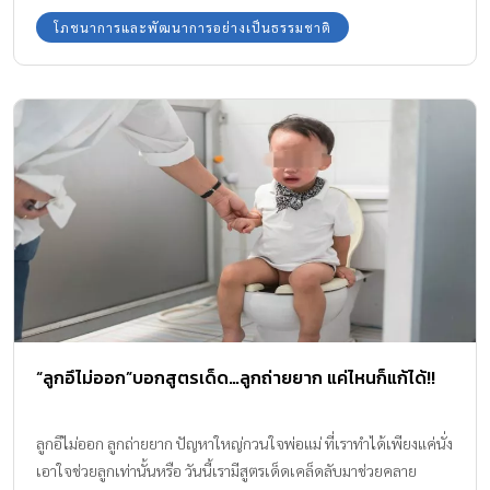
ทุกด้าน รวมถึงสุขภาพร่างกายด้วยค่ะ
โภชนาการและพัฒนาการอย่างเป็นธรรมชาติ
“ลูกอึไม่ออก”บอกสูตรเด็ด…ลูกถ่ายยาก แค่ไหนก็แก้ได้!!
ลูกอึไม่ออก ลูกถ่ายยาก ปัญหาใหญ่กวนใจพ่อแม่ ที่เราทำได้เพียงแค่นั่ง
เอาใจช่วยลูกเท่านั้นหรือ วันนี้เรามีสูตรเด็ดเคล็ดลับมาช่วยคลาย