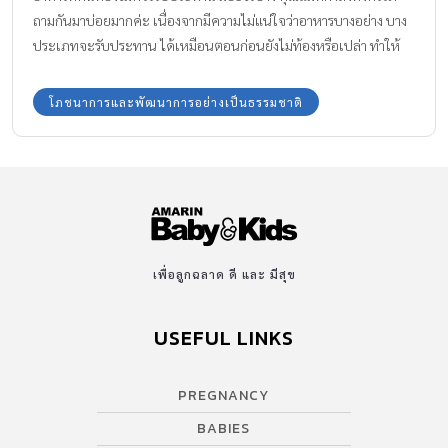
ถามกันมาบ่อยมากค่ะ เนื่องจากมีความไม่แน่ใจว่าอาหารบางอย่าง บาง
ประเภทจะรับประทาน ได้เหมือนตอนก่อนยังไม่ท้องหรือเปล่า ทำให้
เกิดความกังวลใจกันมากอยู่พอสมควร ฉะนั้นเราจะไปสำรวจพร้อมกัน
ว่ามีอาหารอะไรบ้างที่ไม่แนะนำให้แม่รับประทาน ระหว่างที่กำลังอุ้มท้อง
โภชนาการและพัฒนาการอย่างเป็นธรรมชาติ
อยู่กันค่ะ
เพื่อลูกฉลาด ดี และ มีสุข
USEFUL LINKS
PREGNANCY
BABIES