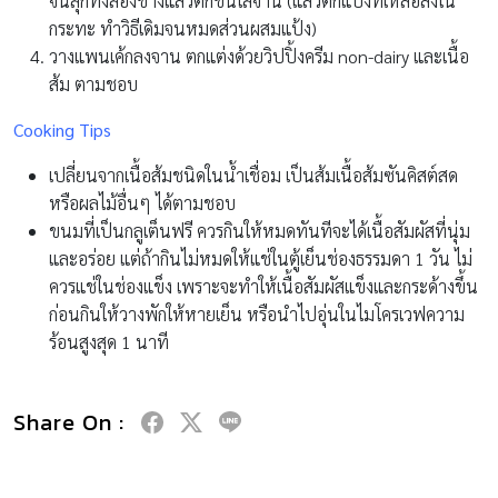
จนสุกทั้งสองข้างแล้วตักขึ้นใส่จาน (แล้วตักแป้งทีเหลือลงใน
กระทะ ทำวิธีเดิมจนหมดส่วนผสมแป้ง)
วางแพนเค้กลงจาน ตกแต่งด้วยวิปปิ้งครีม non-dairy และเนื้อ
ส้ม ตามชอบ
Cooking Tips
เปลี่ยนจากเนื้อส้มชนิดในน้ำเชื่อม เป็นส้มเนื้อส้มซันคิสต์สด
หรือผลไม้อื่นๆ ได้ตามชอบ
ขนมที่เป็นกลูเต็นฟรี ควรกินให้หมดทันทีจะได้เนื้อสัมผัสที่นุ่ม
และอร่อย แต่ถ้ากินไม่หมดให้แช่ในตู้เย็นช่องธรรมดา 1 วัน ไม่
ควรแช่ในช่องแข็ง เพราะจะทำให้เนื้อสัมผัสแข็งและกระด้างขึ้น
ก่อนกินให้วางพักให้หายเย็น หรือนำไปอุ่นในไมโครเวฟความ
ร้อนสูงสุด 1 นาที
Share On :