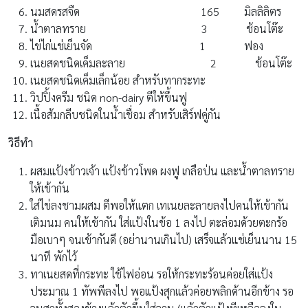
นมสดรสจืด 165 มิลลิลิตร
น้ำตาลทราย 3 ช้อนโต๊ะ
ไข่ไก่แช่เย็นจัด 1 ฟอง
เนยสดชนิดเค็มละลาย 2 ช้อนโต๊ะ
เนยสดชนิดเค็มเล็กน้อย สำหรับทากระทะ
วิปปิ้งครีม ชนิด non-dairy ตีให้ขึ้นฟู
เนื้อส้มกลีบชนิดในน้ำเชื่อม สำหรับเสิร์ฟคู่กัน
วิธีทำ
ผสมแป้งข้าวเจ้า แป้งข้าวโพด ผงฟู เกลือป่น และน้ำตาลทราย
ให้เข้ากัน
ใส่ไข่ลงชามผสม ตีพอให้แตก เทเนยละลายลงไปคนให้เข้ากัน
เติมนม คนให้เข้ากัน ใส่แป้งในข้อ 1 ลงไป ตะล่อมด้วยตะกร้อ
มือเบาๆ จนเข้ากันดี (อย่านานเกินไป) เสร็จแล้วแช่เย็นนาน 15
นาที พักไว้
ทาเนยสดที่กระทะ ใช้ไฟอ่อน รอให้กระทะร้อนค่อยใส่แป้ง
ประมาณ 1 ทัพพีลงไป พอแป้งสุกแล้วค่อยพลิกด้านอีกข้าง รอ