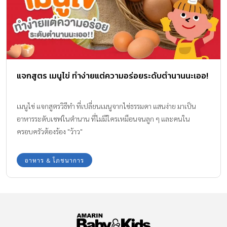
กินเข้าไปมาก ๆ ก็ทำให้เกิดการเจ็บป่วย เพราะนอกจากร่างกายจะได้
รับสารอาหารไม่เพียงพอแล้วอาหารเหล่านี้ยังแถมสิ่งที่ไม่มีประโยชน์
เช่น ไขมันทรานส์ (Trans Fats ) สารซึ่งจะกลับกลายเป็นสารเคมี
ทำร้ายร่างกายอีกด้วย […]
แจกสูตร เมนูไข่ ทำง่ายแต่ความอร่อยระดับตำนานนะเออ!
เมนูไข่ แจกสูตรวิธีทำ ที่เปลี่ยนเมนูจากไข่ธรรมดา แสนง่าย มาเป็น
อาหารระดับเชฟในตำนาน ที่ไม่มีใครเหมือนจนลูก ๆ และคนใน
ครอบครัวต้องร้อง "ว้าว"
อาหาร & โภชนาการ