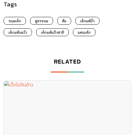
Tags
ขนมเด็ก
สูตรขนม
ส้ม
เด็กแพ้ถั่ว
เด็กแพ้นมวัว
เด็กแพ้แป้งสาลี
แพนเค้ก
RELATED