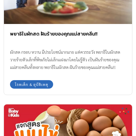
พยาธิในผักสด ฝันร้ายของคุณแม่สายคลีน!!
ผักสด กรอบ หวาน มีประโยชน์มากมาย แต่ควรระวัง พยาธิในผักสด
วายร้ายตัวเล็กที่พิษภัยไม่เล็กแฝงมาโดยไม่รู้ตัว เป็นฝันร้ายของคุณ
แม่สายคลีนทั้งหลาย พยาธิในผักสด ฝันร้ายของคุณแม่สายคลีน!!
กระแสอาหารคลีน Clean Eating & Clean Food เป็นกระแสที่ได้รับ
ความนิยมเพิ่มขึ้นเรื่อย ๆ ในสังคมปัจจุบัน แต่จะมีสักกี่คนที่เข้าใจถึง
โรคเด็ก & อุบัติเหตุ
ความหมายของอาหารคลีนที่แท้จริง อย่างไหนถึงจะเรียกได้ว่าเป็นการ
กินคลีน เรามารู้จักคำว่า Clean Food กันให้ชัด ๆ กันสักหน่อยดีกว่า
ทำความรู้จักอาหารคลีน (Clean Food) Clean Eating หรือ การกินคลี
น มีหลักการที่ริเริ่มมาจากการที่คนรุ่นใหม่ที่มีวิถีชีวิตที่เร่งรีบ จึงมักจะ
พึ่งพา ฝากท้องไว้กับอาหารสำเร็จรูป อาหารฟาสฟู้ด ซึ่งล้วนเป็นอาหาร
ที่ผ่านกระบวนการปรุงสุกด้วยความร้อนสูง ผ่านการแช่แข็ง และอีก
หลาย ๆ กระบวนการจนแทบไม่เหลือสารอาหารดี ๆ ให้แก่ร่างกาย เมื่อ