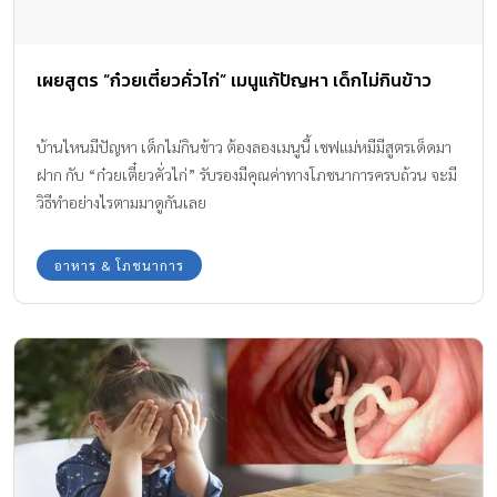
เผยสูตร “ก๋วยเตี๋ยวคั่วไก่” เมนูแก้ปัญหา เด็กไม่กินข้าว
บ้านไหนมีปัญหา เด็กไม่กินข้าว ต้องลองเมนูนี้ เชฟแม่หมีมีสูตรเด็ดมา
ฝาก กับ “ก๋วยเตี๋ยวคั่วไก่” รับรองมีคุณค่าทางโภชนาการครบถ้วน จะมี
วิธีทำอย่างไรตามมาดูกันเลย
อาหาร & โภชนาการ