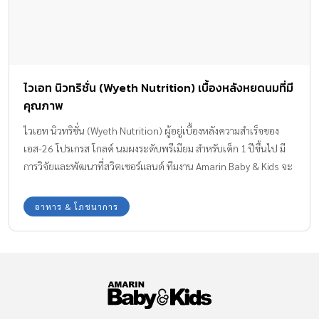
ไวเอท นิวทริชั่น (Wyeth Nutrition) เบื้องหลังหยดนมที่มี
คุณภาพ
ไวเอท นิวทริชั่น (Wyeth Nutrition) ผู้อยู่เบื้องหลังความสำเร็จของ
เอส-26 โปรเกรส โกลด์ นมผงระดับพรีเมียม สำหรับเด็ก 1 ปีขึ้นไป มี
การวิจัยและพัฒนาที่สวิตเซอร์แลนด์ ทีมงาน Amarin Baby & Kids จะ
พาไปทำความรู้จักกับ “ไวเอท นิวทริชั่น (Wyeth Nutrition)” กันให้
มากขึ้นค่ะ
อาหาร & โภชนาการ