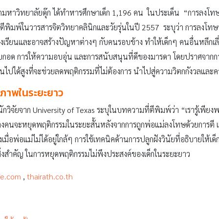
ากมหาวิทยาลัยดุ๊ก ได้ทำหารศึกษาเด็ก 1,196 คน ในประเด็น “การลงโ
ตีพิมพ์ในวารสารจิตวิทยาคลินิกและวัยรุ่นในปี 2557 ระบุว่า การลงโท
ปโรงเรียนและอาจสร้างปัญหาต่างๆ กับคนรอบข้าง ทำให้เด็กๆ คนอื่นหลีกเลี
อบกอด การให้ความอบอุ่น และการสนับสนุนที่ดีของมารดา โดยปราศจากก
เป็นไปได้สูงที่จะช่วยลดพฤติกรรมที่ไม่ต้องการ นำไปสู่ความวิตกกังวลและค
ทธิภาพในระยะยาว
วิจัยจาก University of Texas ระบุในบทความที่ตีพิมพ์ว่า “เรารู้เพียง
บางคนจะหยุดพฤติกรรมในระยะสั้นหลังจากการถูกพ่อแม่ลงโทษด้วยการตี
ื่อพ่อแม่ไม่ได้อยู่ใกล้ๆ การใช้เทคนิคด้านการปลูกฝังวินัยที่อธิบายให้เด
็นสิ่งสำคัญ ในการหยุดพฤติกรรมไม่พึงประสงค์ของเด็กในระยะยาว
fe.com
,
thairath.co.th