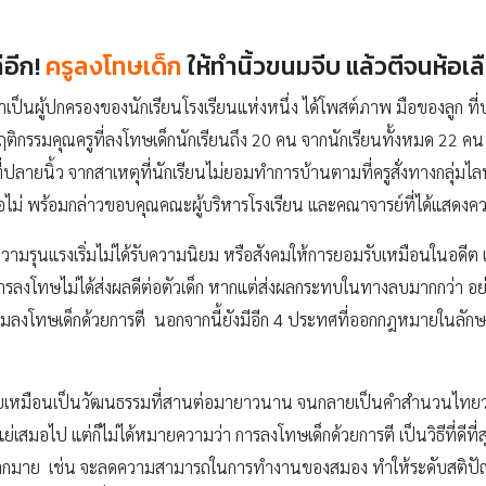
่อีก!
ครูลงโทษเด็ก
ให้ทำนิ้วขนมจีบ แล้วตีจนห้อเล
ะบุว่าเป็นผู้ปกครองของนักเรียนโรงเรียนแห่งหนึ่ง ได้โพสต์ภาพ มือของลูก 
รรมคุณครูที่ลงโทษเด็กนักเรียนถึง 20 คน จากนักเรียนทั้งหมด 22 คน โด
ยนิ้ว จากสาเหตุที่นักเรียนไม่ยอมทำการบ้านตามที่ครูสั่งทางกลุ่มไลน์ 
อไม่ พร้อมกล่าวขอบคุณคณะผู้บริหารโรงเรียน และคณาจารย์ที่ได้แสดงความ
ใช้ความรุนแรงเริ่มไม่ได้รับความนิยม หรือสังคมให้การยอมรับเหมือนในอดีต 
การลงโทษไม่ได้ส่งผลดีต่อตัวเด็ก หากแต่ส่งผลกระทบในทางลบมากกว่า อย
มลงโทษเด็กด้วยการตี นอกจากนี้ยังมีอีก 4 ประทศที่ออกกฎหมายในลักษณะ
ือนเป็นวัฒนธรรมที่สานต่อมายาวนาน จนกลายเป็นคำสำนวนไทยว่า “รักวัว
ย่เสมอไป แต่ก็ไม่ได้หมายความว่า การลงโทษเด็กด้วยการตี เป็นวิธีที่ดีที่
มากมาย เช่น จะลดความสามารถในการทำงานของสมอง ทำให้ระดับสติป