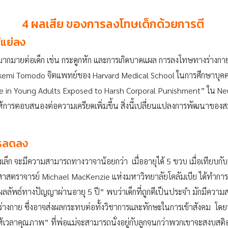
4 ผลเสีย ของการลงโทษเด็กด้วยการตี
่แย่ลง
ี่ยงมากมายต่อเด็ก เช่น กระดูกหัก และการเกิดบาดแผล การลงโทษทางร่า
emi Tomodo จิตแพทย์ของ Harvard Medical School ในการศึกษาบุคคล
me in Young Adults Exposed to Harsh Corporal Punishment” ใน Ne
ำให้การตอบสนองต่อความเครียดเพิ่มขึ้น สิ่งนี้เปลี่ยนแปลงการพัฒนาของ
ารลดลง
งเล็ก จะมีความสามารถทางวาจาน้อยกว่า เมื่ออายุได้ 5 ขวบ เมื่อเทียบกั
าว ศาสตราจารย์ Michael MacKenzie แห่งมหาวิทยาลัยโคลัมเบีย ได้ทำกา
ลัพธ์ทางปัญญาผ่านอายุ 5 ปี” พบว่าเด็กที่ถูกตีเป็นประจำ มักมีคว
างร่างกาย ซึ่งอาจส่งผลกระทบต่อทั้งวิชาการและทักษะในการเข้าสังคม โดยนั
“ให้เวลาคุณภาพ” ที่พ่อแม่จะสามารถนั่งอยู่กับลูกจนกว่าพวกเขาจะสงบส