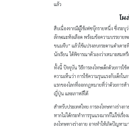
แล้ว
โผล
สืบเนื่องจากมีผู้ใช้เฟซบุ๊กรายหนึ่ง ซึ่งร
ลักษณะห้อเลือด พร้อมข้อความบรรยายพฤติก
ขนมจีบ” แล้วใช้แปรงลบกระดานดำเคาะที่ปลา
นักเรียน ได้พิจารณาตัวเองว่าเหมาะสมหรื
ทั้งนี้ ปัจจุบัน วิธีการลงโทษเด็กด้วยการ
ความเห็นว่า การใช้ความรุนแรงกับเด็กใน
แรกของโลกที่ออกกฎหมายที่ว่าด้วยการห้า
ญี่ปุ่น และเกาหลีใต้
สำหรับประเทศไทย การลงโทษทางร่างกายเหม
หากไม่ได้กระทำการรุนแรงมากก็ไม่ใช่เรื่องแ
ลงโทษทางร่างกาย อาจทำให้เกิดปัญหา