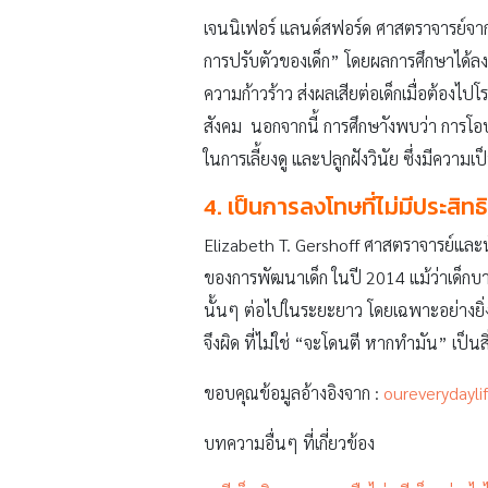
เจนนิเฟอร์ แลนด์สฟอร์ด ศาสตราจารย์จ
การปรับตัวของเด็ก” โดยผลการศึกษาได้ลง
ความก้าวร้าว ส่งผลเสียต่อเด็กเมื่อต้องไ
สังคม นอกจากนี้ การศึกษาังพบว่า การโ
ในการเลี้ยงดู และปลูกฝังวินัย ซึ่งมีความ
4. เป็นการลงโทษที่ไม่มีประสิ
Elizabeth T. Gershoff ศาสตราจารย์และนัก
ของการพัฒนาเด็ก ในปี 2014 แม้ว่าเด็ก
นั้นๆ ต่อไปในระยะยาว โดยเฉพาะอย่างยิ่งเม
จึงผิด ที่ไม่ใช่ “จะโดนตี หากทำมัน” เป
ขอบคุณข้อมูลอ้างอิงจาก :
oureverydayli
บทความอื่นๆ ที่เกี่ยวข้อง