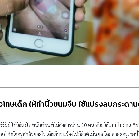
ลงโทษเด็ก ให้ทำนิ้วขนมจีบ ใช้แปรงลบกระดาน
ุรีรัมย์ ใช้วิธีลงโทษนักเรียนที่ไม่ส่งการบ้าน 20 คน ด้วยวิธีแบบโบร
ต์ จิตใจครูทำด้วยอะไร เด็กเจ็บจนร้องไห้ก็ยังตีไม่หยุด โดยล่าสุดครูรายน