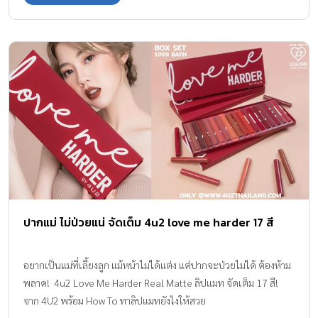
LIFE และ SHINE BRIGHT รับรองว่าเด็กๆ จะสนุกสนานไปกับการเรียนรู้
เรื่องเวลาไปกับนาฬิกาเรือนโปรดที่มีดีไซน์สุดคิ้วท์แบบที่ใส่แล้วไม่
อยากจะถอดกันเลยทีเดียวหละ เริ่มกันที่คอลเลคชั่นสำหรับโลกของ
ไลฟ์สไตล์คนเมืองอย่าง CITY OF LIFE ที่ให้คุณหนูๆ ได้เพลิดเพลินและ
วาดฝันไปพร้อมๆ กับนาฬิกาทั้งหมดกว่า 17 ดีไซน์ ไม่ว่าจะเป็น
กิจกรรมสุดโปรด กีฬาที่ชื่นชอบ สัตว์เลี้ยงแสนรัก วิถีชีวิตในเมือง
คอลเลคชั่นนี้ก็รวมเอาไว้อย่างครบครัน ที่เปรียบเหมือนตัวแทนความ
สนุกสนานและมีชีวิตชีวาของชีวิตในเมืองก็ได้ถูกถ่ายทอดลงบนนาฬิกา
คอลเลคชั่นนี้ แต่สิ่งสำคัญก็ยังคงมีเข็ม Flik และ Flak ที่ช่วยทำให้การดู
เวลาเป็นเรื่องง่ายและสนุกยิ่งขึ้น นาฬิกาในคอลเลคชั่น CITY OF LIFE ก็
มีให้เลือกอย่างจุใจ […]
ปากแม่ ไม่ป่วยแน่ จัดเต็ม 4u2 love me harder 17 สี
อยากเป็นแม่ที่เลี้ยงลูก แม้หน้าไม่ได้แต่ง แต่ปากจะป่วยไม่ได้ ต้องห้าม
พลาด! 4u2 Love Me Harder Real Matte ลิปแมท จัดเต็ม 17 สี!
จาก 4U2 พร้อม How To ทาลิปแมทยังไงให้สวย