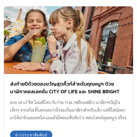
ส่งท้ายปีด้วยของขวัญสุดคิ้วท์สำหรับคุณหนูๆ ด้วย
นาฬิกาคอลเลคชั่น CITY OF LIFE และ SHINE BRIGHT
จาก Flik Flak
สวย เท่ เก๋ ชิค ไม่แพ้ใคร กับ Flik Flak (ฟลิกแฟล็ก) นาฬิกาขวัญใจ
เด็กๆ จากสวิส ที่บอกเลยว่าถึงจะเป็นนาฬิกาสำหรับเด็ก แต่ดีไซน์ออก
มาได้น่ารักและสดใส แถมยังมีคอนเซ็ปต์เก๋ ๆ ตอบโจทย์คุณหนูๆ จริงๆ
พร้อมส่ง 2 คอลเลคชั่นมาส่งท้ายปีนี้ให้เด็กๆ ได้เพลิดเพลินไปกับการ
เรียนรู้เรื่องเวลา และเสริมสร้างจินตนาการไปกับคอลเลคชั่น CITY OF
ข่าวประชาสัมพันธ์