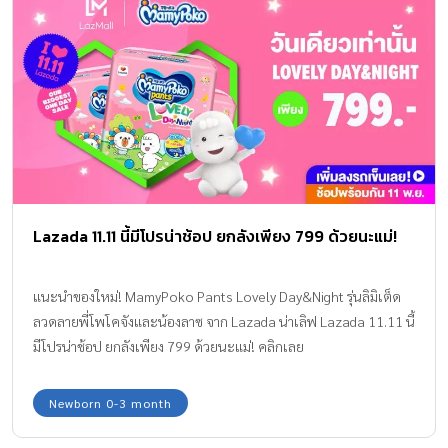
Lazada 11.11 นี้มีโปรน่าช้อป ยกลังเพียง 799 ด้วยนะแม่!
แนะนำของใหม่! MamyPoko Pants Lovely Day&Night รุ่นลิมิเต็ด
ลวดลายพี่โพโคจังและน้องลาซ จาก Lazada น่าเลิฟ Lazada 11.11 นี้
มีโปรน่าช้อป ยกลังเพียง 799 ด้วยนะแม่! คลิกเลย
http://bit.ly/2oV62sm กลัวของหมดเพิ่มใส่รถเข็นไว้ก่อนเลย เริ่ม
ช้อปพร้อมกัน 11 พ.ย. 62 วันเดียวเท่านั้นนะ
Newborn 0-3 month