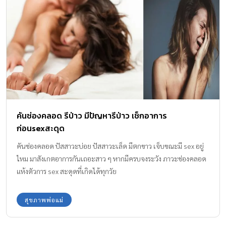
คันช่องคลอด รึป่าว มีปัญหารึป่าว เช็กอาการ
ก่อนsexสะดุด
คันช่องคลอด ปัสสาวะบ่อย ปัสสาวะเล็ด มีตกขาว เจ็บขณะมี sex อยู่
ไหม มาสังเกตอาการกันเถอะสาว ๆ หากมีครบจงระวัง ภาวะช่องคลอด
แห้งตัวการ sex สะดุดที่เกิดได้ทุกวัย
สุขภาพพ่อแม่