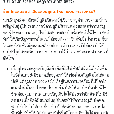
รังไข่ ลำไส้ช่องคลอด มดลูก กระเพาะปัสสาวะ
ช็อกโกแลตซีสต์ เป็นแล้วมีลูกได้ไหม ท้องยากจริงหรือ
?
นพ.ธีรยุทธ์ จงวุฒิเวศย์ สูตินรีแพทย์ผู้เชี่ยวชาญด้านเวชศาสตร์การ
เจริญพันธุ์ ผู้มีประสบการณ์ด้านสูตินรีเวชและเวชศาสตร์การเจริญ
พันธุ์ โรงพยาบาลพญาไท ได้อธิบายเกี่ยวกับเรื่องซีสต์ที่รังไข่ว่า ซีสต์
ที่ทำให้เกิดปัญหาการตั้งครรภ์ มักจะเกิดจากซีสต์ที่เป็นโรค เช่น ช็อก
โกแลตซีสต์ ซึ่งมักจะส่งผลต่อกลไกการทำงานของรังไข่และทำให้
คนไข้มีลูกได้ยากขึ้น สามารถแบ่งออกได้เป็น 2 ชนิดตามตำแหน่งที่
เกิดโรค
เยื่อบุโพรงมดลูกเจริญผิดที่-เกิดที่รังไข่
ซีสต์ชนิดนี้เมื่อเกิดขึ้น
ในรังไข่และยังมีขนาดเล็กอยู่จะทำให้ฟองไข่เจริญเติบโตได้ตาม
ปกติ แต่คุณภาพของฟองไข่ที่อยู่ในสภาพแวดล้อมที่มีช็อกโก
แลตซีสต์นั้นจะมีสารเคมีบางอย่างที่ทำให้ฟองไข่ที่ตกในรังไข่
ข้างด้อยคุณภาพลง และเจริญเติบโตได้น้อยกว่าอีกข้างที่ไม่มีซี
สต์ และเมื่อซีสต์มีขนาดใหญ่ขึ้นจะทำให้การเจริญเติบโตของ
ฟองไข่เป็นไปได้ยากขึ้น เช่น ถ้าซีสต์มีขนาด 1 ซม. จะเหลือ
พื้นที่ในรังไข่ให้กับไข่เยอะ ทำให้ไข่มีโอกาสที่จะโตได้ตามปกติ