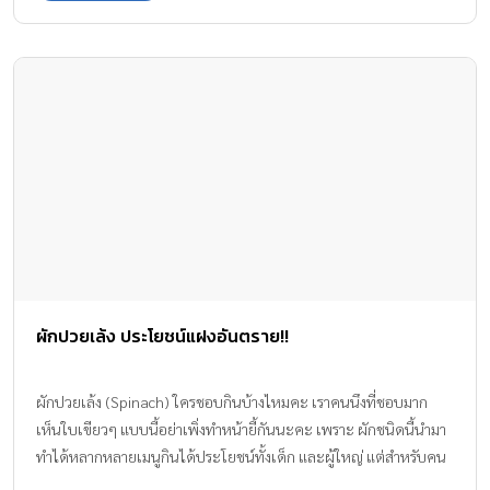
ผักปวยเล้ง ประโยชน์แฝงอันตราย!!
ผักปวยเล้ง (Spinach) ใครชอบกินบ้างไหมคะ เราคนนึงที่ชอบมาก
เห็นใบเขียวๆ แบบนี้อย่าเพิ่งทำหน้ายี้กันนะคะ เพราะ ผักชนิดนี้นำมา
ทำได้หลากหลายเมนูกินได้ประโยชน์ทั้งเด็ก และผู้ใหญ่ แต่สำหรับคน
ที่มีโรคประจำตัวบางโรคก็ไม่แนะนำ ให้กินผักปวยเล้ง ว่าแต่จะเป็น