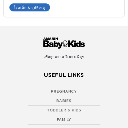
โรคอะไรนั้นทีมงาน Amarin Baby & Kids มีคำตอบมาบอกให้
โรคเด็ก & อุบัติเหตุ
ระมัดระวังกันค่ะ
เพื่อลูกฉลาด ดี และ มีสุข
USEFUL LINKS
PREGNANCY
BABIES
TODDLER & KIDS
FAMILY