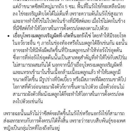
แต่ถ้าขนาดซีสต์ใหญ่มากถึง 5 ซม. พื้นที่ในรังไข่ก็จะเหลือน้อย
ลง ไข่จะเจริญเติบโตได้ไม่เต็มที่ เพราะความดันในรังไข่สูงมาก
และอาจทำให้ไข่ไม่ไปตกในข้างที่มีซีสต์เลย เมื่อไข่ไม่ตกในข้าง
ที่มีซีสต์ก็ทำให้โอกาสในการตั้งครรภ์ลดลงตามไปด้วย
เยื่อบุโพรงมดลูกเจริญผิดที่-เกิดที่นอกรังไข่
โดยทำให้มีรอยโรค
ในอวัยวะอื่น ๆ ภายในช่องท้องหรือในมดลูกได้อีกเช่นกัน ฉะนั้น
อาจจะทำให้มีพังผืดเกิดขึ้นที่ปีกมดลูกจนทำให้ท่อรังไข่อุดตัน
ซึ่งการที่ท่อรังไข่อุดตันนั้นเป็นสาเหตุสำคัญที่ทำให้ไข่กับสเปิร์ม
ไม่สามารถผสมกันได้ นอกจากนี้ถ้าเยื่อบุโพรงมดลูกเจริญผิดที่
และแทรกเข้ามาในชั้นเนื้อกล้ามเนื้อมดลูกแล้ว ทำให้มดลูกมี
ขนาดที่โตขึ้น มีรูปร่างที่บิดเบี้ยว หรือมีสภาพที่ผิดธรรมชาติไป
โอกาสที่ตัวอ่อนจะมาฝังตัวก็ยากขึ้นตามไปด้วย เมื่อตัวอ่อนไม่
สามารถฝังตัวที่ผนังมดลูกได้ก็จะทำให้โอกาสในการตั้งครรภ์ลด
ลงไปด้วยเช่นกัน
เพราะฉะนั้นแล้วไม่ว่าซีสต์จะเกิดขึ้นในรังไข่หรือนอกรังไข่ก็สามารถ
ส่งผลกระทบกับการตั้งครรภ์ได้ทั้งสิ้น เพราะว่าระบบสืบพันธุ์ของเพศ
หญิงเป็นกลุ่มโรคที่โยงถึงกันอยู่