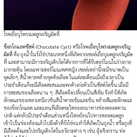
โรคเยื่อบุโพรงมดลูกเจริญผิดที่
ช็อกโกแลตซีสต์ (
Chocolate Cyst)
หรือ
โรคเยื่อบุโพรงมดลูกเจริญ
ผิดที่
คือ ถุงน้ำในรังไข่ประเภทหนึ่งที่เกิดจากเซลล์เยื่อบุมดลูกเจริญผิด
ที่ และสามารถมีการเจริญเติบโตได้จากการที่ได้รับฮอร์โมนในร่างกาย
มากระตุ้น โดยเฉพาะฮอร์โมนเพศหญิง เซลล์เหล่านี้จะมีขนาดเป็น
จุดเล็กๆ สีน้ำตาลคล้ายจุดห้อเลือด ในแต่ละเดือนเมื่อถึงเวลาเป็น
ประจำเดือนก็จะมีเลือดสะสมและตกค้างก่อตัวเป็นซีสต์โตขึ้น เมื่อมี
การสะสมของเลือดนาน ๆ สีเลือดจึงเปลี่ยนเป็นสีเข้ม จึงทำให้เกิด
ลักษณะของเหลวเหนียวข้นสีน้ำตาลเข้มและข้น คล้ายสีและลักษณะ
ของช็อกโกแลต และแทนที่เลือดจะไหลออกมาทางช่องคลอดตาม
ปกติ แต่กลับมีประจำเดือนส่วนหนึ่งไหลย้อนไปทางหลอดมดลูก
เข้าไปในช่องท้องแล้วไปฝังตัวที่รังไข่จนทำให้เกิดเป็นถุงน้ำ หรือถุงที่
มีเลือดคั่งและไปเจริญเติบโตในอวัยวะต่าง ๆ เช่น อุ้งเชิงกราน ท่อ