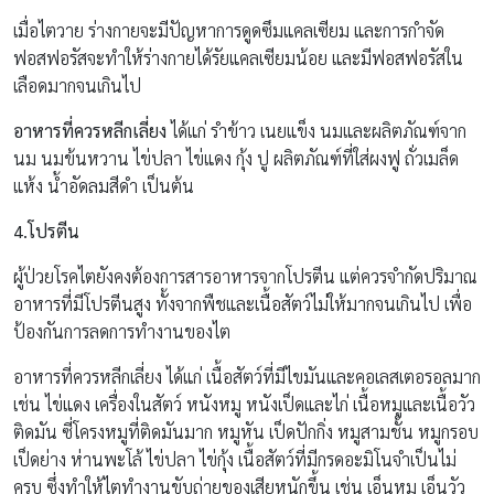
เมื่อไตวาย ร่างกายจะมีปัญหาการดูดซึมแคลเซียม และการกำจัด
ฟอสฟอรัสจะทำให้ร่างกายได้รัยแคลเซียมน้อย และมีฟอสฟอรัสใน
เลือดมากจนเกินไป
อาหารที่ควรหลีกเลี่ยง
ได้แก่ รำข้าว เนยแข็ง นมและผลิตภัณฑ์จาก
นม นมข้นหวาน ไข่ปลา ไข่แดง กุ้ง ปู ผลิตภัณฑ์ที่ใส่ผงฟู ถั่วเมล็ด
แห้ง น้ำอัดลมสีดำ เป็นต้น
4.โปรตีน
ผู้ป่วยโรคไตยังคงต้องการสารอาหารจากโปรตีน แต่ควรจำกัดปริมาณ
อาหารที่มีโปรตีนสูง ทั้งจากพืชและเนื้อสัตว์ไม่ให้มากจนเกินไป เพื่อ
ป้องกันการลดการทำงานของไต
อาหารที่ควรหลีกเลี่ยง ได้แก่ เนื้อสัตว์ที่มีไขมันและคอเลสเตอรอลมาก
เช่น ไข่แดง เครื่องในสัตว์ หนังหมู หนังเป็ดและไก่ เนื้อหมูและเนื้อวัว
ติดมัน ซี่โครงหมูที่ติดมันมาก หมูหัน เป็ดปักกิ่ง หมูสามชั้น หมูกรอบ
เป็ดย่าง ห่านพะโล้ ไข่ปลา ไข่กุ้ง เนื้อสัตว์ที่มีกรดอะมิโนจำเป็นไม่
ครบ ซึ่งทำให้ไตทำงานขับถ่ายของเสียหนักขึ้น เช่น เอ็นหมู เอ็นวัว