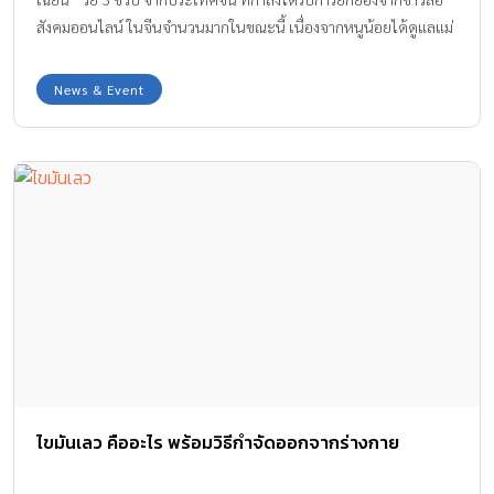
สังคมออนไลน์ ในจีนจำนวนมากในขณะนี้ เนื่องจากหนูน้อยได้ดูแลแม่
บังเกิดเกล้าที่กำลังป่วยหนัก หลังจากประสบอุบัติเหตุชนแล้วหนี ทำให้
กระดูกหลายส่วนหักจนขยับไปไหนไม่ได้ ต้องนอนอยู่บนเตียงในโรง
News & Event
พยาบาลตลอดเวลา เด็กหญิงเฉียนเฉียนดูแลผู้เป็นแม่เพียงลำพัง โดย
ทำทุกอย่างได้เหมือนผู้ใหญ่ ทั้งป้อนข้าวป้อนน้ำ เช็ดเนื้อเช็ดตัว หรือแม้
กระทั่งนำปัสสาวะและอุจจาระของแม่ไปเททิ้ง ก่อนหน้านี้ แม่ของเฉียน
เฉียนประสบอุบัติเหตุโดนรถชนแล้วคนขับหนี ทั้งคู่ต้องการเงินมา
รักษาอาการบาดเจ็บ ซึ่งเป็นเงินหลายหมื่นหยวน ส่วนพ่อของเฉียน
เฉียนได้หย่ากับแม่ และขาดการติดต่อไปเป็นเวลานานแล้ว จนรายการ
โทรทัศน์ได้มาถ่ายทำและเผยแพร่เรื่องราว ของสองแม่ลูกออกไปทาง
ออนไลน์ และบนโลกสื่อสังคมออนไลน์ในเวลาอันรวดเร็ว ทำให้ผู้คน
โทรศัพท์มาแสดงความประสงค์บริจาคเงินและเสื้อผ้าให้แม่-ลูกคู่นี้
ล่าสุดสองแม่ลูกได้รับเงินบริจาคกว่า 6,000 หยวน หรือราว 30,000
บาท รวมถึงเสื้อผ้า อาหาร และข้าวของเครื่องใช้ที่จำเป็นอื่นๆ ด้วย ซึ่ง
นางหวังก็ขอบคุณพลเมืองดีทุกๆ คนที่มีน้ำใจช่วยเหลือเธอและลูก
ไขมันเลว คืออะไร พร้อมวิธีกำจัดออกจากร่างกาย
ขอบคุณข้อมูลข่าวจาก : www.krobkruakao.com ขอบคุณคลิปวีดีโอ
จาก : Multi Media ภาพจาก kaixian.tv