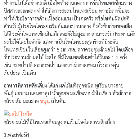
ทำงานไปได้อย่างปกติ เมื่อไตทำงานลดลง การขับโพแทสเซียมทาง
ปัสสาวะจะลดลง ทำให้เกิดการสะสมโพแทสเซียม หากมีมากขึ้นจะ
ทำให้เริ่มมีอาการกล้ามเนื้ออ่อนแรง เป็นตะคริว หรือใจเต้นผิดปกติ
สำหรับผู้ป่วยโรคไตระยะเริ่มต้นและปานกลาง ซึ่งยังขับถ่ายของเสีย
ได้ดี ระดับโพแทสเซียมในเลือดจะยังไม่สูงมาก สามารถรับประทานผัก
ผลไม้ได้โดยไม่จำกัด แต่หากเป็นโรคไตระยะสุดท้ายที่มีระดับ
โพแทสเซียมในเลือดสูงกว่า 5 มก./ดล. ควรควบคุมผักผลไม้ โดยเลือก
รับประทานผัก ผลไม้ โรคไต ที่มีโพแทสเซียมต่ำได้วันละ 1-2 ครั้ง
เช่น กะหล่ำปลี ดอกกะหล่ำ แตงกวา ผักกาดหอม ถั่วงอก องุ่น
สับปะรด เป็นต้น
อาหารที่ควรหลีกเลี่ยง
ได้แก่ ผลไม้แห้งทุกชนิด ทุเรียนบางสาย
พันธุ์ มะขาม แคนตาลูป น้ำลูกยอ มะเขือเทศ ผักใบเขียว หัวผักกาด
กล้วย ส้ม มะละกอ
ขนุน
เป็นต้น
กล้วย ผลไม้ที่มีโพแทสเซียมสูง คนเป็นโรคไตควรหลีกเลี่ยง
3.ฟอสฟอรัส