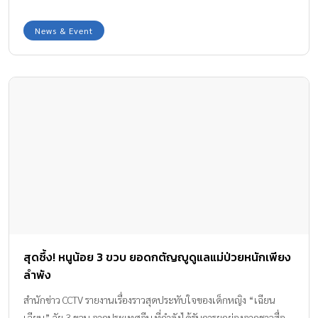
ถูกไฟคลอกได้รับบาดเจ็บต้องพันผ้าพันแผลทั้งร่าง ซึ่งทารกในรูปนี้ก็
คือตัวเธอเองเมื่อ 40 ปีก่อน… Amanda ไม่รู้เลยว่าพยาบาลที่ดูแลเธอ
News & Event
ในรูปเป็นใคร เธอจึงโพสต์ภาพถ่ายขาวดำในมือลงไปในอินเตอร์เน็ต
และขอร้องให้ชาวโซเชียลที่รู้จักผู้หญิงในรูปช่วยตามหาพยาบาลคนนี้
ให้เธอ ซึ่งเธอมีข้อมูลว่า ตอนนั้นเธอเข้ารักษาตัวที่ Alnany Medical
Center ในปี 1977 และโชคก็เข้าข้างเธอ >> เมื่อมีชาวเน็ตคนหนึ่งได้
รับข้อมูลนี้ และบอกว่าตัวเองก็ทำงานที่นั่นในปี 1977 และพยาบาลใน
รูป คือ เพื่อนร่วมงานของเธอ ชื่อว่า Sue Berger ผู้สอนพยาบาลฝึกหัด
ที่นิวยอร์ก เมื่อ Amanda รู้ชื่อพยาบาลใจดีของเธอแล้ว ทั้งคู่ก็ได้นัดพบ
กันเป็นครั้งแรกหลังจากเวลาผ่านไปถึง 20 ปี พวกเธอโผเข้ากอดกัน
ด้วยน้ำตานองหน้าอย่างสุดซึ้ง Amanda บอกพยาบาลของเธอว่า
“ขอบคุณนะคะ” ส่วน Sue ก็ได้แต่บอกขอบคุณๆ Sue บอกว่า “ฉัน
ช็อกไปเลยที่รู้ว่ามีคนกำลังตามหาฉันอยู่ เธอจำในสิ่งที่ฉันทำได้และจำ
มันมาโดยตลอด […]
สุดซึ้ง! หนูน้อย 3 ขวบ ยอดกตัญญูดูแลแม่ป่วยหนักเพียง
ลำพัง
สำนักข่าว CCTV รายงานเรื่องราวสุดประทับใจของเด็กหญิง “เฉียน
เฉียน” วัย 3 ขวบ จากประเทศจีน ที่กำลังได้รับการยกย่องจากชาวสื่อ