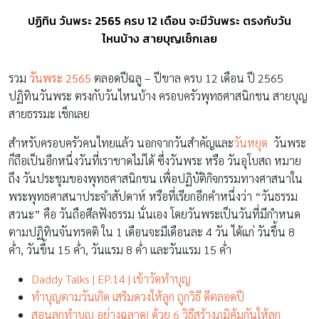
ปฏิทิน วันพระ 2565 ครบ 12 เดือน จะมีวันพระ ตรงกับวัน
ไหนบ้าง สายบุญเช็กเลย
รวม
วันพระ 2565
ตลอดปีฉลู – ปีขาล ครบ 12 เดือน ปี 2565
ปฏิทินวันพระ ตรงกับวันไหนบ้าง ครอบครัวพุทธศาสนิกชน สายบุญ
สายธรรมะ เช็กเลย
สำหรับครอบครัวคนไทยแล้ว นอกจากวันสำคัญและ
วันหยุด
วันพระ
ก็ถือเป็นอีกหนึ่งวันที่เราขาดไม่ได้ ซึ่งวันพระ หรือ วันอุโบสถ หมาย
ถึง วันประชุมของพุทธศาสนิกชน เพื่อปฏิบัติกิจกรรมทางศาสนาใน
พระพุทธศาสนาประจำสัปดาห์ หรือที่เรียกอีกคำหนึ่งว่า “วันธรรม
สวนะ” คือ วันถือศีลฟังธรรม นั่นเอง โดยวันพระเป็นวันที่มีกำหนด
ตามปฏิทินจันทรคติ ใน 1 เดือนจะมีเดือนละ 4 วัน ได้แก่ วันขึ้น 8
ค่ำ, วันขึ้น 15 ค่ำ, วันแรม 8 ค่ำ และวันแรม 15 ค่ำ
Daddy Talks | EP.14 | เข้าวัดทำบุญ
ทำบุญตามวันเกิด เสริมดวงให้ลูก ถูกวิธี ดีตลอดปี
สอนลูกทำบุญ อย่างฉลาด! ด้วย 6 วิธีสร้างภูมิคุ้มกันให้ลูก