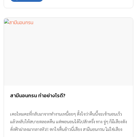
ทราบกันค่ะ
สามีนอนกรน ทำอย่างไรดี?
เคยไหมคะที่กลับมาจากทำงานเหนื่อยๆ ตั้งใจว่าคืนนี้จะเข้านอนเร็ว
แล้วหลับให้สบายตลอดคืน แต่พอนอนได้ไปสักครึ่ง ทาง จู่ๆ ก็มีเสียงดัง
ดั่งฟ้าผ่าลงมากลางหัว!! ตกใจตื่นอ้าวนี่เสียง สามีนอนกรน ไม่ใช่เสียง
ฟ้าผ่าที่ไหนหรอก เฮ้ยเพลียจิตซะ จริงๆ เป็นแบบนี้เกือบทุกค่ำคืน ทีม