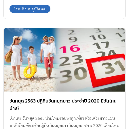
งาน Amarin Baby & Kids มีหลายวิธีช่วยแก้ปัญหาการนอนกรน มาฝาก
โรคเด็ก & อุบัติเหตุ
ทุกบ้านค่ะ
วันหยุด 2563 ปฏิทินวันหยุดยาว ประจำปี 2020 มีวันไหน
บ้าง?
เช็กเลย วันหยุด 2563 บ้านไหนชอบพาลูกเที่ยว หรือเตรียมวางแผน
ลาพักร้อน ต้องเช็กปฏิทิน วันหยุดยาว วันหยุดราชการ 2020 เดือนไหน