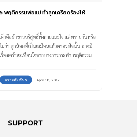
5 พฤติกรรมพ่อแม่ ทำลูกเครียดร้องไห้
เด็กคือผ้าขาวบริสุทธิ์ทั้งกายและใจ แต่ทราบกันหรือ
ไม่ว่า ลูกน้อยที่เป็นเสมือนแก้วตาดวงใจนั้น อาจมี
เรื่องเศร้าสะเทือนใจจากบางการกระทำ พฤติกรรม
พ่อแม่ ทำลูกเครียดร้องไห้ ฝังลึกอยู่ในใจไปจนโต
ทีมงาน Amarin Baby & Kids ขอเป็นหนึ่งเสียงที่
ความสัมพันธ์
April 18, 2017
อยากให้พ่อแม่เลี้ยงลูกด้วยความรัก ความเข้าใจ
เพื่อลดผลกระทบร้ายแรงที่ส่งผลต่อสภาพจิตใจของ
เด็กๆ กันค่ะ
SUPPORT