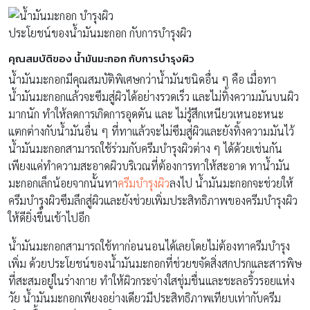
ประโยชน์ของน้ำมันมะกอก กับการบำรุงผิว
คุณสมบัติของ น้ำมันมะกอก กับการบำรุงผิว
น้ำมันมะกอกมีคุณสมบัติพิเศษกว่าน้ำมันชนิดอื่น ๆ คือ เมื่อทา
น้ำมันมะกอกแล้วจะซึมสู่ผิวได้อย่างรวดเร็ว และไม่ทิ้งความมันบนผิว
มากนัก ทำให้ลดการเกิดการอุดตัน และ ไม่รู้สึกเหนียวเหนอะหนะ
แตกต่างกับน้ำมันอื่น ๆ ที่ทาแล้วจะไม่ซึมสู่ผิวและยังทิ้งความมันไว้
น้ำมันมะกอกสามารถใช้ร่วมกับครีมบำรุงผิวต่าง ๆ ได้ด้วยเช่นกัน
เพียงแค่ทำความสะอาดผิวบริเวณที่ต้องการทาให้สะอาด ทาน้ำมัน
มะกอกเล็กน้อยจากนั้นทา
ครีมบำรุงผิว
ลงไป น้ำมันมะกอกจะช่วยให้
ครีมบำรุงผิวซึมลึกสู่ผิวและยังช่วยเพิ่มประสิทธิภาพของครีมบำรุงผิว
ให้ดียิ่งขึ้นเข้าไปอีก
น้ำมันมะกอกสามารถใช้ทาก่อนนอนได้เลยโดยไม่ต้องทาครีมบำรุง
เพิ่ม ด้วยประโยชน์ของน้ำมันมะกอกที่ช่วยขจัดสิ่งสกปรกและสารพิษ
ที่สะสมอยู่ในร่างกาย ทำให้ผิวกระจ่างใสชุ่มชื่นและชะลอริ้วรอยแห่ง
วัย น้ำมันมะกอกเพียงอย่างเดียวมีประสิทธิภาพเทียบเท่ากับครีม