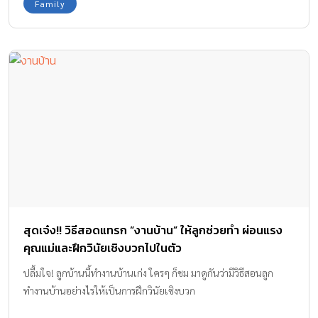
Family
สุดเจ๋ง!! วิธีสอดแทรก “งานบ้าน” ให้ลูกช่วยทำ ผ่อนแรง
คุณแม่และฝึกวินัยเชิงบวกไปในตัว
ปลื้มใจ! ลูกบ้านนี้ทำงานบ้านเก่ง ใครๆ ก็ชม มาดูกันว่ามีวิธีสอนลูก
ทำงานบ้านอย่างไรให้เป็นการฝึกวินัยเชิงบวก