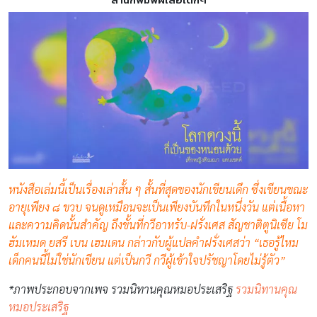
หนังสือเล่มนี้เป็นเรื่องเล่าสั้น ๆ สั้นที่สุดของนักเขียนเดึก ซึ่งเขียนขณะ
อายุเพียง ๘ ขวบ จนดูเหมือนจะเป็นเพียงบันทึกในหนึ่งวัน แต่เนื้อหา
และความคิดนั้นสำคัญ ถึงขั้นที่กวีอาหรับ-ฝรั่งเศส สัญชาติตูนิเซีย โม
ฮัมเหมด ยสรี เบน เฮมเดน กล่าวกับผู้แปลคำฝรั่งเศสว่า “เธอรู้ไหม
เด็กคนนี้ไม่ใช่นักเขียน แต่เป็นกวี กวีผู้เข้าใจปรัชญาโดยไม่รู้ตัว”
*ภาพประกอบจากเพจ รวมนิทานคุณหมอประเสริฐ
รวมนิทานคุณ
หมอประเสริฐ