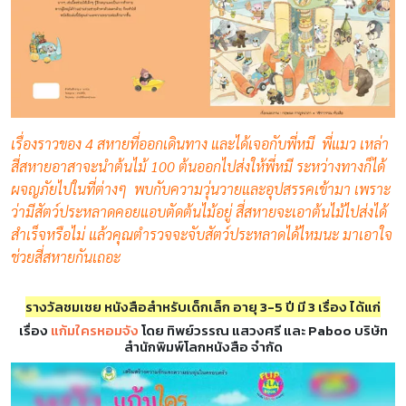
เรื่องราวของ 4 สหายที่ออกเดินทาง และได้เจอกับพี่หมี พี่แมว เหล่า
สี่สหายอาสาจะนำต้นไม้ 100 ต้นออกไปส่งให้พี่หมี ระหว่างทางก็ได้
ผจญภัยไปในที่ต่างๆ พบกับความวุ่นวายและอุปสรรคเข้ามา เพราะ
ว่ามีสัตว์ประหลาดคอยแอบตัดต้นไม้อยู่ สี่สหายจะเอาต้นไม้ไปส่งได้
สำเร็จหรือไม่ แล้วคุณตำรวจจะจับสัตว์ประหลาดได้ไหมนะ มาเอาใจ
ช่วยสี่สหายกันเถอะ
รางวัลชมเชย หนังสือสำหรับเด็กเล็ก อายุ 3-5 ปี มี 3 เรื่อง ได้แก่
เรื่อง
แก้มใครหอมจัง
โดย ทิพย์วรรณ แสวงศรี และ Paboo บริษัท
สำนักพิมพ์โลกหนังสือ จำกัด