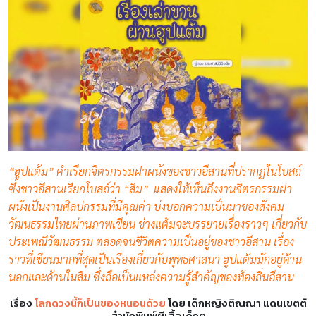
“ฮูปแต้ม” คำเรียกจิตรกรรมฝาผนังของชาวอีสานที่ปรากฏในโบสถ์
ซึ่งชาวอีสานเรียกโบสถ์ว่า “สิม” แสดงให้เห็นถึงงานจิตรกรรมฝา
ผนังเป็นงานศิลปกรรมที่มีคุณค่า บ่งบอกความเป็นมาของสังคม
วัฒนธรรมไทยผ่านภาพเขียน ช่างแต้มจะบรรยายเรื่องราวๆ เกี่ยวกับ
ประเพณีวัฒนธรรม ตลอดจนชีวิตความเป็นอยู่ของชาวอีสาน เรื่อง
ราวที่เขียนมากที่สุดเป็นเรื่องเกี่ยวกับพุทธศาสนา ฮูปแต้มมักอยู่ด้าน
นอกและด้านในสิม ซึ่งถือเป็นแหล่งความรู้สำคัญของท้องถิ่นอีสาน
เรื่อง
โลกดวงนี้ก็เป็นของหนอนด้วย
โดย เด็กหญิงติณณา แดนเขตต์
สำนักพิมพ์ผีเสื้อเด็กๆ