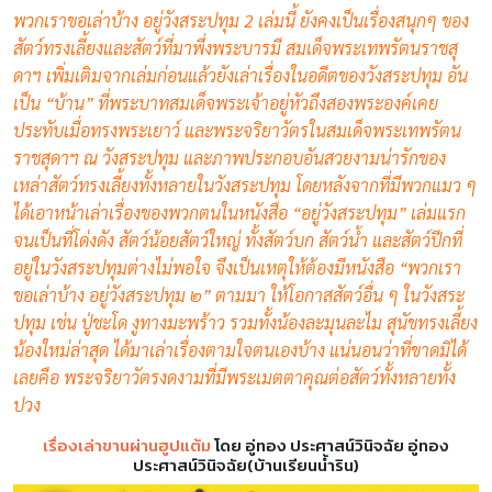
พวกเราขอเล่าบ้าง อยู่วังสระปทุม 2 เล่มนี้ ยังคงเป็นเรื่องสนุกๆ ของ
สัตว์ทรงเลี้ยงและสัตว์ที่มาพึ่งพระบารมี สมเด็จพระเทพรัตนราชสุ
ดาฯ เพิ่มเติมจากเล่มก่อนแล้วยังเล่าเรื่องในอดีตของวังสระปทุม อัน
เป็น “บ้าน” ที่พระบาทสมเด็จพระเจ้าอยู่หัวถึงสองพระองค์เคย
ประทับเมื่อทรงพระเยาว์ และพระจริยาวัตรในสมเด็จพระเทพรัตน
ราชสุดาฯ ณ วังสระปทุม และภาพประกอบอันสวยงามน่ารักของ
เหล่าสัตว์ทรงเลี้ยงทั้งหลายในวังสระปทุม โดยหลังจากที่มีพวกแมว ๆ
ได้เอาหน้าเล่าเรื่องของพวกตนในหนังสือ “อยู่วังสระปทุม” เล่มแรก
จนเป็นที่โด่งดัง สัตว์น้อยสัตว์ใหญ่ ทั้งสัตว์บก สัตว์น้ำ และสัตว์ปีกที่
อยู่ในวังสระปทุมต่างไม่พอใจ จึงเป็นเหตุให้ต้องมีหนังสือ “พวกเรา
ขอเล่าบ้าง อยู่วังสระปทุม ๒” ตามมา ให้โอกาสสัตว์อื่น ๆ ในวังสระ
ปทุม เช่น ปู่ชะโด งูทางมะพร้าว รวมทั้งน้องละมุนละไม สุนัขทรงเลี้ยง
น้องใหม่ล่าสุด ได้มาเล่าเรื่องตามใจตนเองบ้าง แน่นอนว่าที่ขาดมิได้
เลยคือ พระจริยาวัตรงดงามที่มีพระเมตตาคุณต่อสัตว์ทั้งหลายทั้ง
ปวง
เรื่องเล่าขานผ่านฮูปแต้ม
โดย อู่ทอง ประศาสน์วินิจฉัย อู่ทอง
ประศาสน์วินิจฉัย(บ้านเรียนน้ำริน)