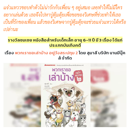
แจ๋วแหววชอบทำตัวไม่น่ารักกับเพื่อน ๆ อยู่เสมอ เลยทำให้ไม่มีใคร
อยากเล่นด้วย เธอจึงไปหาปู่ตุ้มตุ้ยเพื่อขอของวิเศษที่ช่วยทำให้เธอ
เป็นที่รักของเพื่อน แล้วของวิเศษจากปู่ตุ้มตุ้ยจะช่วยแจ๋วแหววได้หรือ
เปล่านะ
รางวัลชมเชย หนังสือสำหรับเด็กเล็ก อายุ 6-11 ปี มี 3 เรื่อง ได้แก่
ประเภทบันเทิงคดี
เรื่อง
พวกเราขอเล่าบ้าง อยู่วังสระปทุม 2
โดย สุมาลี บริษัท นานมีบุ๊ค
ส์ จำกัด