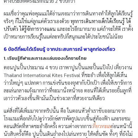
ต่างประเทศครั้งแรกก็ในวัย 2 ขวบกว่า
ผมเชื่อว่าคุณพ่อคุณแม่ได้อ่านเจอมาว่าการเดินทางทำให้ลูกได้เรียนรู้
จริงๆ ก็ไม่ใช่แค่ลูกแต่ตัวเราเองด้วย
ทุกการเดินทางเด็กได้เรียนรู้ ได้
ปรับตัว ได้รู้จักการวางแผน
และอะไรอีกมากมาย แต่ถ้าจะให้ดี เราตั้ง
เป้าหมายการเรียนรู้ในแต่ละทริปก็สนุกและได้ประโยชน์ไม่น้อย
6 ข้อดีที่ผมได้เรียนรู้ จากประสบการณ์ พาลูกท่องเที่ยว
1. เรียนรู้กีฬาและการละเล่นของเด็กชายไทย
ตอนปูนปั้นประมาณ 4 ขวบ เราพาปูนปั้นและปั้นแป้งไป เที่ยวงาน
Thailand International Kites Festival ที่ชะอำ เพื่อให้ลูกได้เห็น
ว่าวใหญ่ๆ แปลกตา การแข่งขันของจุฬากับปักเป้า เพื่อให้เขารักการ
ละเล่นกลางแจ้งมากกว่าที่จะมานั่งหน้าจอ ตอนที่ได้เห็นรอยยิ้มลูกที่
เอาว่าวตัวเองขึ้นฟ้ามันเป็นช่วงเวลาที่สวยงามทีเดียว
แต่สิ่งที่ได้เพิ่มมาจากทริปนั้น คือ ในตอนหัวค่ำเราขับออกมาจาก
โรงแรมเพื่อกลับไปดูว่าวยักษ์สารพัดรูปแบบขึ้นสู่ท้องฟ้า และรอชม
คอนเสิร์ตที่หาดชะอำอีกครั้ง ความต่างจากการ
เที่ยวทะเล
ก่อนหน้านี้
นับสิบครั้งก็คือ ปูนปั้นเดินย่ำลงไปเล่นทราย ให้คลื่นซัด ทั้งๆ ที่ยังไม่