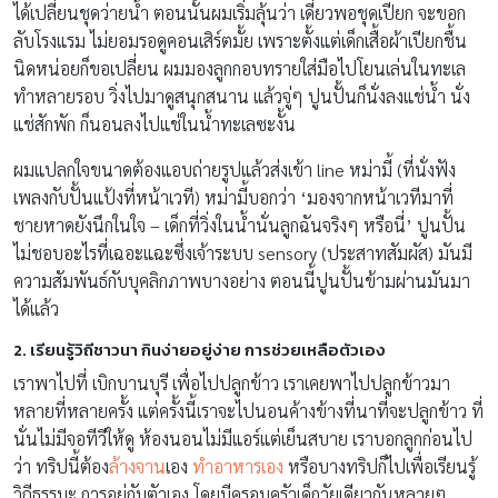
ได้เปลี่ยนชุดว่ายน้ำ ตอนนั้นผมเริ่มลุ้นว่า เดี๋ยวพอชุดเปียก จะขอก
ลับโรงแรม ไม่ยอมรอดูคอนเสิร์ตมั้ย เพราะตั้งแต่เด็กเสื้อผ้าเปียกชื้น
นิดหน่อยก็ขอเปลี่ยน ผมมองลูกกอบทรายใส่มือไปโยนเล่นในทะเล
ทำหลายรอบ วิ่งไปมาดูสนุกสนาน แล้วจู่ๆ ปูนปั้นก็นั่งลงแช่น้ำ นั่ง
แช่สักพัก ก็นอนลงไปแช่ในน้ำทะเลซะงั้น
ผมแปลกใจขนาดต้องแอบถ่ายรูปแล้วส่งเข้า line หม่ามี้ (ที่นั่งฟัง
เพลงกับปั้นแป้งที่หน้าเวที) หม่ามี้บอกว่า ‘มองจากหน้าเวทีมาที่
ชายหาดยังนึกในใจ – เด็กที่วิ่งในน้ำนั่นลูกฉันจริงๆ หรือนี่’ ปูนปั้น
ไม่ชอบอะไรที่เฉอะแฉะซึ่งเจ้าระบบ sensory (ประสาทสัมผัส) มันมี
ความสัมพันธ์กับบุคลิกภาพบางอย่าง ตอนนี้ปูนปั้นข้ามผ่านมันมา
ได้แล้ว
2. เรียนรู้วิถีชาวนา กินง่ายอยู่ง่าย การช่วยเหลือตัวเอง
เราพาไปที่ เบิกบานบุรี เพื่อไปปลูกข้าว เราเคยพาไปปลูกข้าวมา
หลายที่หลายครั้ง แต่ครั้งนี้เราจะไปนอนค้างข้างที่นาที่จะปลูกข้าว ที่
นั่นไม่มีจอทีวีให้ดู ห้องนอนไม่มีแอร์แต่เย็นสบาย เราบอกลูกก่อนไป
ว่า ทริปนี้ต้อง
ล้างจาน
เอง
ทำอาหารเอง
หรือบางทริปก็ไปเพื่อเรียนรู้
วิถีธรรมะ การอยู่กับตัวเอง โดยมีครอบครัวเด็กวัยเดียวกันหลายๆ