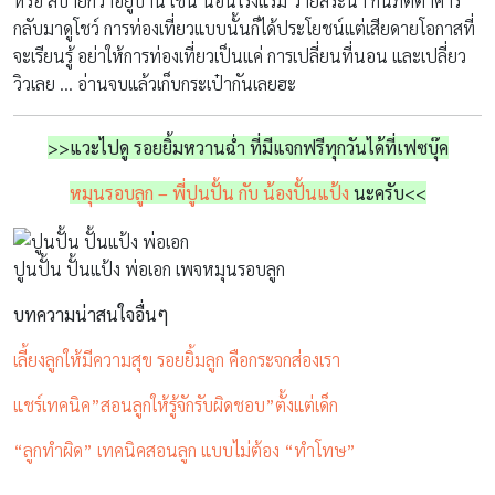
หรือ สบายกว่าอยู่บ้าน เช่น นอนโรงแรม ว่ายสระน้ำ กินภัตตาคาร
กลับมาดูโชว์ การท่องเที่ยวแบบนั้นก็ได้ประโยชน์แต่เสียดายโอกาสที่
จะเรียนรู้ อย่าให้การท่องเที่ยวเป็นแค่ การเปลี่ยนที่นอน และเปลี่ยว
วิวเลย … อ่านจบแล้วเก็บกระเป๋ากันเลยฮะ
>>แวะไปดู รอยยิ้มหวานฉ่ำ ที่มีแจกฟรีทุกวันได้ที่เฟซบุ๊ค
หมุนรอบลูก – พี่ปูนปั้น กับ น้องปั้นแป้ง
นะครับ<<
ปูนปั้น ปั้นแป้ง พ่อเอก เพจหมุนรอบลูก
บทความน่าสนใจอื่นๆ
เลี้ยงลูกให้มีความสุข รอยยิ้มลูก คือกระจกส่องเรา
แชร์เทคนิค”สอนลูกให้รู้จักรับผิดชอบ”ตั้งแต่เด็ก
“ลูกทำผิด” เทคนิคสอนลูก แบบไม่ต้อง “ทำโทษ”