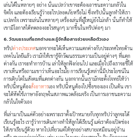
เล่นได้ในหลายๆ อย่าง นั่นแปลว่าเขาจะต้องเอาชนะความกลัวใน
จิตใจ และต้องเรียนรู้ว่าอะไรปลอดภัยหรือไม่ ซึ่งทริปนั้นลูกทำให้เรา
แปลกใจ เพราะเล่นในหลายๆ เครื่องเล่นที่ผู้ใหญ่ยังไม่กล้า นั่นก็ทำให้
เขามีโอกาสได้ทดลองอะไรสนุกๆ มากขึ้นในทริปต่อๆ มา
6. วัฒนธรรมที่แตกต่างและรู้จักสื่อสารช่วยเหลือตัวเอง
ทริป
ต่างประเทศ
นอกจากจะได้เห็นความแตกต่างกับประเทศไทยด้าน
เทคโนโลยีแล้ว เรามักให้เขารู้จักวัฒนธรรมความเป็นอยู่ต่างๆ ที่แตก
ต่างกัน เราจะทำการบ้าน เล่าให้ลูกฟังก่อนไป และเมื่อไปถึงเราจะชี้ให้
เขาเห็นหรือถามเขาว่าเห็นอะไรมั้ย การเรียนรู้เหล่านี้มีประโยชน์ใน
การเติบโตในสังคมที่แตกต่างกัน นอกจากนั้นเรามักจะตั้งโจทย์ให้ว่า
ทริปนี้หนูต้อง
สั่งอาหาร
เอง ทริปนี้หนูต้องไปซื้อของเอง เป็นต้น เขา
จะได้หัดใช้ภาษาอังกฤษในสภาพแวดล้อมจริง เป็นการเอาชนะความ
กลัวในใจตัวเอง
ที่เล่ามาเป็นแค่ตัวอย่างเพราะเราตั้งเป้าหมายกับทุกทริปว่าลูกจะได้
เรียนรู้อะไร เรารู้ว่าการเดินทางทำให้ลูกได้เรียนรู้ แต่เราต้องเปิดช่อง
ให้เขาเรียนรู้ด้วย หากไปเที่ยวแต่ให้ทุกอย่างสบายเหมือนอยู่บ้าน