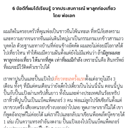
6 ข้อดีที่ผมได้เรียนรู้ จากประสบการณ์ พาลูกท่องเที่ยว
โดย พ่อเอก
ผมเกิดในครอบครัวที่คุณพ่อเป็นชาวจีนโพ้นทะเล ที่หนีภัยสงคราม
และความยากจนจากจีนแผ่นดินใหญ่มาเป็นกรรมกรแบกข้าวสารแถว
บุคคโล ด้วยฐานะทางบ้านที่ค่อนข้างอัตคัด ผมเลยไม่ค่อยมีโอกาสได้
ไปเที่ยวไหน ทำให้ผมมีความฝันตั้งแต่ยังไม่มีแฟนว่า
ถ้ามีลูกผมจะ
พาลูกท่องเที่ยว ให้มากที่สุด เท่าที่ผมมีกำลัง
เพราะนั่นคือ สินทรัพย์
ที่ผมจะมีไว้ติดตัวเขาไปได้
เราพาปูนปั้นและปั้นแป้งไป
เที่ยวทะเลครั้งแรก
ตั้งแต่อายุไม่ถึง 3
เดือน ทั้งๆ ที่มีแต่คนเตือนว่ายังเด็กไปเดี๋ยวเป็นโน่นนี่นั่น ตอนนี้ปูน
ปั้นกับปั้นแป้งผ่านทริปสั้นยาว ทั้งในและต่างประเทศเกินร้อยทริป
เราหิ้วพี่ปูนปั้นเป็นแบ็คแพ็คเกอร์ 3 คน พ่อแม่ลูกไปรัสเซียกันตั้งแต่
เขาขวบครึ่ง เสียงคนรอบข้างบอกอย่าไปเลย พูดภาษาเขาก็ไม่ได้ เขา
ก็พูดอังกฤษก็ไม่ค่อยได้ แต่เราก็ไปและกลับมาเขียนพ็อคเก็ตบุ๊คขายได้
1 เล่ม เป็นความทรงจำอันงดงาม ปั้นแป้งเองไปเป็นแบ็คแพ็คเกอร์