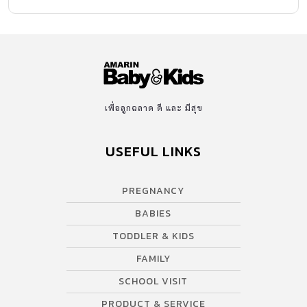
ทะเบียนรับสมุดคู่ใจ พาเด็ก ๆ ท่องไปในทุกกิจกรรมในงาน นิทรรศการ
Adaptation Adventures เรียนรู้การปรับตัวของสัตว์น้อยใหญ่ และ
ธรรมชาติรอบตัว ผ่านประสบการณ์แสนสนุก ห้องที่หนึ่ง : เรียนรู้การ
ปรับตัวของสัตว์ กับธรรมชาติ ผ่านเทคนิค Sensory Play ห้องที่สอง :
ผจญภัยในโลกแห่งการพรางตัว ห้องที่สาม : มาบอกลาโลกร้อน พร้อม
รับมือยุคโลกเดือด Sustainability and Whale’s Exhibition by […]
เพื่อลูกฉลาด ดี และ มีสุข
USEFUL LINKS
PREGNANCY
BABIES
TODDLER & KIDS
FAMILY
SCHOOL VISIT
PRODUCT & SERVICE