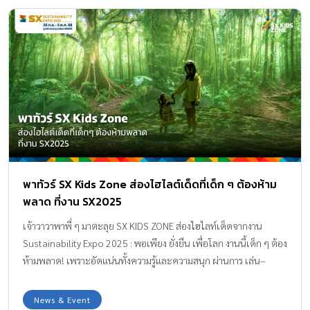
พาทัวร์ SX Kids Zone ส่องไฮไลต์เด็ดที่เด็ก ๆ ต้องห้าม
พลาด ที่งาน SX2025
เจ้าวาวาพาพี่ ๆ มาตะลุย SX KIDS ZONE ส่องไฮไลท์เด็ดจากงาน
Sustainability Expo 2025 : พอเพียง ยั่งยืน เพื่อโลก งานนี้เด็ก ๆ ต้อง
ห้ามพลาด! เพราะอัดแน่นทั้งความรู้และความสนุก ผ่านการ เล่น–
ทดลอง–เรียนรู้ อย่างสร้างสรรค์ ผ่านจุดไฮไลท์สุดพิเศษ เริ่มกันที่จุด
แรกคุณพ่อคุณแม่อย่าลืมไปลงทะเบียนที่ SX KIDS Passport จุดลง
News & Event