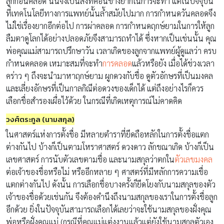
ลูกก่อนคลอด นั้นจึงเป็นสิ่งที่ค่อนข้างยากในการจะทำ แต่ในปัจจุบัน
ที่เทคโนโลยีทางการแพทย์นั้นล้ำสมัยไปมาก การกำหนดวันคลอดจึง
ไม่ใช่เรื่องยากอีกต่อไป การผ่าคลอด การกำหนดฤกษ์ยามในการให้ลูก
ลืมตาดูโลกได้อย่างปลอดภัยจึงสามารถทำได้ ซึ่งหากเป็นเช่นนั้น คุณ
พ่อคุณแม่สามารถปรึกษาวัน เวลาเกิดของลูกจากแพทย์ผู้ดูแลว่า ครบ
กำหนดคลอด เหมาะสมที่จะทำ
การคลอด
แล้วหรือยัง เมื่อได้ช่วงเวลา
คร่าว ๆ ถึงจะนำมาหาฤกษ์ยาม ผูกดวงกับชื่อ ดูตัวอักษรที่เป็นมงคล
และเลี่ยงอักษรที่เป็นกาลกิณีต่อดวงของเด็กได้ แต่ถึงอย่างไรก็ควร
เลือกชื่อสำรองเผื่อไว้ด้วย ในกรณีที่เกิดเหตุการณ์ไม่คาดคิด
วงศ์ตระกูล (นามสกุล)
ในศาสตร์แห่งการตั้งชื่อ มีหลายตำราที่ยึดถือหลักในการตั้งชื่อแตก
ต่างกันไป บ้างก็เป็นตามโหราศาสตร์ ดวงดาว ลักขณาเกิด บ้างก็เป็น
เลขศาสตร์ การนับตัวเลขตามชื่อ และนามสกุลว่าตกใน
ตัวเลขมงคล
ต่อเจ้าของชื่อหรือไม่ หรืออีกหลาย ๆ ศาสตร์ที่มีหลักการความเชื่อ
แตกต่างกันไป ดังนั้น การเลือกชื่อบางครั้งก็ยึดโยงกับนามสกุลของตัว
เจ้าของชื่อด้วยเช่นกัน จึงต้องคำนึงถึงนามสกุลของเราในการตั้งชื่อลูก
อีกด้วย ยิ่งในปัจจุบันสามารถเลือกได้เลยว่าจะใช้นามสกุลของฝั่งคุณ
พ่อหรือฝั่งคุณแม่ (กรณีที่คุณแม่แต่งงานแล้วแต่ยังใช้นามสกุลตัวเอง