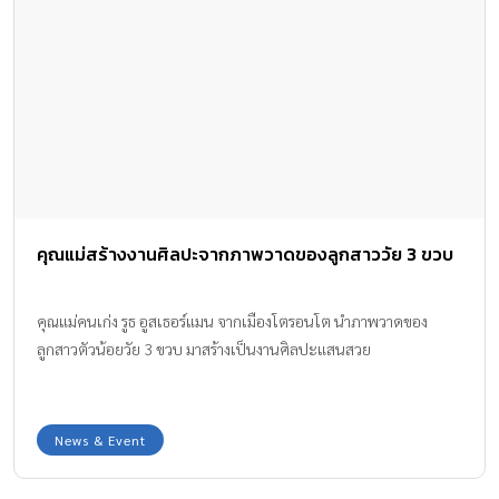
คุณแม่สร้างงานศิลปะจากภาพวาดของลูกสาววัย 3 ขวบ
คุณแม่คนเก่ง รูธ อูสเธอร์แมน จากเมืองโตรอนโต นำภาพวาดของ
ลูกสาวตัวน้อยวัย 3 ขวบ มาสร้างเป็นงานศิลปะแสนสวย
News & Event