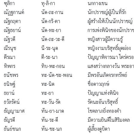
ฑุลิกา
ทุ-ลิ-กา
นกกางเขน
ณัฏฐกานต์
นัด-ถะ-กาน
นักปราชญ์ผู้เป็นที่รัก
ณัฐกฤตา
นัด-กริ-ตา
ผู้สร้างให้เป็นนักปราชญ์
ณัฐธยาน์
นัด-ทะ-ยา
การเพ่งพินิจของนักปรา
ณัฐวดี
นัด-ถะ-วะ-ดี
หญิงสาวผู้มีความรู้
ณีรนุช
นี-ระ-นุด
หญิงงามบริสุทธิ์ผุดผ่อง
ตีรณา
ตี-ระ-นา
ปัญญาพิจารณา ไตร่ตรอ
ทิพกร
ทิบ-พะ-กอน
แสงสว่างกลางวัน พระอา
ธนัชพร
ทะ-นัด-ชะ-พอน
มีพรอันเกิดจรกทรัพย์
ธนิษฐ์
ทะ-นิด
ชื่อดาวฤกษ์
ธยาน์
ทะ-ยา
ปัญญาแห่งพินิจ
ธวัลรัตน์
ทะ-วัน-รัด
รัตนะอันบริสุทธิ์
ธัญญามาศ
ทัน-ยา-มาด
โชคลาภยิ่งทองคำ
ธัญรดี
ทัน-ระ-ดี
มีความยินดีในสิริมงคล
ธันย์ชนก
ทัน-ชะ-นก
ผู้เลี้ยงดูบิดา