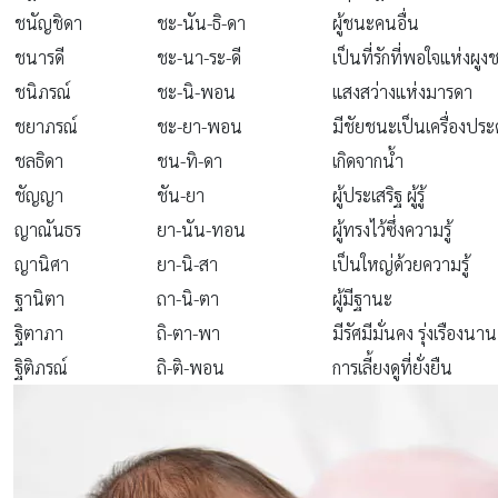
ชนัญชิดา
ชะ-นัน-ธิ-ดา
ผู้ชนะคนอื่น
ชนารดี
ชะ-นา-ระ-ดี
เป็นที่รักที่พอใจแห่งผูง
ชนิภรณ์
ชะ-นิ-พอน
แสงสว่างแห่งมารดา
ชยาภรณ์
ชะ-ยา-พอน
มีชัยชนะเป็นเครื่องประ
ชลธิดา
ชน-ทิ-ดา
เกิดจากน้ำ
ชัญญา
ชัน-ยา
ผู้ประเสริฐ ผู้รู้
ญาณันธร
ยา-นัน-ทอน
ผู้ทรงไว้ซึ่งความรู้
ญานิศา
ยา-นิ-สา
เป็นใหญ่ด้วยความรู้
ฐานิตา
ถา-นิ-ตา
ผู้มีฐานะ
ฐิตาภา
ถิ-ตา-พา
มีรัศมีมั่นคง รุ่งเรืองนาน
ฐิติภรณ์
ถิ-ติ-พอน
การเลี้ยงดูที่ยั่งยืน