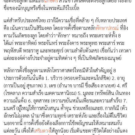
จะตั้งชื่อลูกตามคัมภีร์
นักษัตร
ส่วนชาวคริสต์จะตั้งชื่อลูกโดยอ้างอิงกับ
ชื่อของนักบุญหรือชื่อในพระคัมภีร์ไบเบิ้ล
แต่สำหรับประเทศไทย เราก็มีความเชื่อที่คล้าย ๆ กับหลายประเทศ
คือ เน้นความเป็นสิริมงคล โดยอาจตั้งชื่อตามหลัก
ทักษาปกรณ์
ที่อิง
ตามวันเกิดของลูก โดยคำว่า‘ทักษา’ หมายถึง พระเคราะห์ทั้ง 8
ได้แก่ พระอาทิตย์ พระจันทร์ พระอังคาร พระพุทธ พระเสาร์ พระ
พฤหัสบดี พระราหู และพระศุกร์ (ตามลำดับตัวเลข) เชื่อกันว่า เทวดา
แต่ละองค์ต่างก็ประจำอยู่ตามทิศต่าง ๆ ที่เป็นทิศเกิดของมนุษย์
หลักการตั้งชื่อลูกตามหลักโหราศาสตร์ไทยมีหัวใจสำคัญอยู่ 8
ประการด้วยกันนั่นคือ 1. บริวาร (ครอบครัวและคนใกล้ชิด) 2. อายุ
(การเป็นอยู่ สุขภาพ) 3. เดช (อำนาจ บารมี ชื่อเสียง ลาภยศ) 4. ศรี
(โชคลาภ ความสำเร็จ เมตตามหานิยม) 5. มูลละ (ทรัพย์สิน เงินทอง
ความมั่นคั่ง) 6. อุตสาหะ (ความขยันหมั่นเพียรและความสำเร็จ) 7.
มนตรี (ผู้ใหญ่ให้การสนับสนุน ค้ำจุน ช่วยเหลือ)และ8. กาลกิณี (ตัว
อักษรไม่มงคล นำมาซึ่งความทุกข์ เคราะห์ภัย และเรื่องไม่ดีในชีวิต)
นอกจากนี้ การตั้งชื่อยังต้องเลือกการใช้พยัญชนะให้เหมาะสมกับ
แต่ละวัน เพื่อให้
เสริมดวง
ให้ลูกน้อย เริ่มต้นชะตาชีวิตได้อย่างมั่นคง