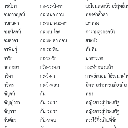
กชนิภา
กด-ชะ-นิ-พา
เสมือนดอกบัว บริสุทธิ์
กนกกาญจน์
กะ-หนก-กาน
ทองคำล้ำค่า
กนกลดา
กะ-หนก-ละ-ดา
เถาทอง
กมลโลจน์
กะ-มน-โลด
ตางามดุจดอกบัว
กมลากร
กะ-มะ-ลา-กอน
สระบัว
กรพินธุ์
กอ-ระ-พิน
ทับทิม
กรวิก
กะ-ระ-วิก
นกการเวก
กฤตชยา
กริด-ชะ-ยา
กระทำชนะแล้ว
กวิดา
กะ-วิ-ดา
กาพย์กลอน วิธีรจนาคำป
กวีพร
กะ-วี-พอน
มีความสามารถเกี่ยวกั
กัญจน์
กัน
ทอง
กัญญ์วรา
กัน-วะ-รา
หญิงสาวผู้ประเสริฐ
กัญวรา
กัน-วะ-รา
หญิงสาวผู้ประเสริฐ
กันต์ธร
กัน-ทอน
ทรงไว้ซึ่งเป็นที่รัก