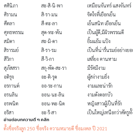
ศศินิภา
สะ-สิ-นิ-พา
เหมือนจันทร์ แสงจันทร์
ศิรามน
สิ-รา-มน
จิตใจที่เยือกเย็น
ศีตลา
สี-ตะ-ลา
เย็นสนิท เยือกเย็น
ศุทธพรรณ
สุด-ทะ-พัน
เป็นผู้ดี,มีผิวพรรณดี
สมิดา
สะ-มิ-ดา
ยิ้มแย้ม แป้ง
สิรารมย์
สิ-รา-รม
เป็นที่น่ารื่นรมย์อย่างยอ
สีวิกา
สี-วิ-กา
เสลี่ยง คานหาม
สุภัสสรา
สกุ-พัด-สะ-รา
มีรัศมีงาม
อติรุจ
อะ-ติ-รุด
ผู้สง่างามยิ่ง
อรกานต์
ออ-ระ-กาน
งามและน่ารัก
อรนลิน
ออน-นะ-ลิน
งามดังดอกบัว
อรพนิต
ออน-พะ-นิด
หญิงสาวผู้เป็นที่รัก
อริสา
อะ-ริ-สา
เป็นใหญ่เหนือกว่าศัตรูท
อ่านต่อบทความดี ๆ คลิก
ตั้งชื่อจริงลูก 250 ชื่อจริง ความหมายดี ชื่อมงคล ปี 2021