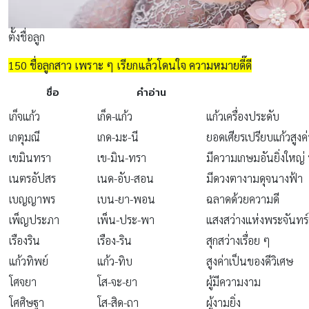
ตั้งชื่อลูก
150 ชื่อลูกสาว เพราะ ๆ เรียกแล้วโดนใจ ความหมายดี๊ดี
ชื่อ
คำอ่าน
เก็จแก้ว
เก็ด-แก้ว
แก้วเครื่องประดับ
เกตุมณี
เกด-มะ-นี
ยอดเศียรเปรียบแก้วสูงค่
เขมินทรา
เข-มิน-ทรา
มีความเกษมอันยิ่งใหญ่
เนตรอัปสร
เนด-อับ-สอน
มีดวงตางามดุจนางฟ้า
เบญญาพร
เบน-ยา-พอน
ฉลาดด้วยความดี
เพ็ญประภา
เพ็น-ประ-พา
แสงสว่างแห่งพระจันทร์
เรืองริน
เรือง-ริน
สุกสว่างเรื่อย ๆ
แก้วทิพย์
แก้ว-ทิบ
สูงค่าเป็นของดีวิเศษ
โศจยา
โส-จะ-ยา
ผู้มีความงาม
โศศิษฐา
โส-สิด-ถา
ผู้งามยิ่ง