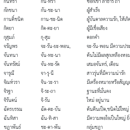
กันทรา
กัน-ทรา
ซอกเขา ลำธาร ถ้ำ
กัลชนา
กัน-ชะ-นา
ผู้สำเร็จ
กานติ์ชนิต
กาน-ชะ-นิด
ผู้บันดาลความรัก, ให้เ
กิตยา
กิด-ตะ-ยา
ผู้มีเชื่อเสียง
กุสุมภ์
กุ-สุม
ดอกคำ
จรัญพร
จะ-รัน-ยะ-พอน,
จะ-รัน-พอน มีความประ
จันทนา
จัน-ทะ-นา
ต้นไม่มีผลสุกเหลืองหอ
จันทรัสม์
จัน-ทะ-รัด
เสมอจันทร์, เดือน
จารุณี
จา-รุ-นี
สาวรุ่นที่มีความน่ารัก
จิณห์วรา
จิน-วะ-รา
มีเครื่องหมายหรือสัญญ
จิรฐา
จิ-ระ-ถา
ฐานะที่มั่นคง
จิรันดน์
จิ-รัน
ใหม่ อยู่นาน
ฉัตรบรรณ
ฉัด-ตะ-บัน
ต้นตีนเป็ด,ชนิดไม้ใหญ่
ฉันทิสา
ฉัน-ทิ-สา
มีความพอใจเป็นใหญ่ ยิ่
ชฎาพันธ์
ชะ-ดา-พัน
กลุ่มชฎา