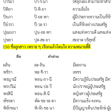
ปาริมา
ปา-ริ-มา
ให้ลุถึงฝั่ง สามารถทำสำเร
ปิติยา
ปิ-ติ-ยา
ความอิ่มใจ
ปิยภา
ปิ-ยะ-พา
ผู้มีประกายความเป็นที่รั
ปีย์วรา
ปี-วะ-รา
เป็นที่รักอย่างประเสริฐ
ปุณยภา
ปุน-ยะ-พา
แสงแห่งความดี แสงแห่ง
ปุษยา
ปุด-สะ-ยา
สะอาด บริสุทธิ์
150 ชื่อลูกสาว เพราะ ๆ เรียกแล้วโดนใจ ความหมายดี๊ดี
ชื่อ
คำอ่าน
ผลิน
ผะ-ลิน
มีผลงาน
พชิรา
พะ-ชิ-รา
เพชร
พรญาณี
พอน-ยา-นี
มีความรู้อันประเสริฐ มีค
พรปวีณ์
พอน-ปะ-วี
นักปราชญ์ผู้ประเสริฐ
พรสินี
พอน-สิ-นี
หญิงสาวผู้ประเสริฐ
พัชรดา
พัด-ชะ-ระ-ดา
มีความแข็ง คงทน
พิจักขณา
พิ-จัก-ขะ-นา
มีปัญญาเห็นประจักษ์ ผู้