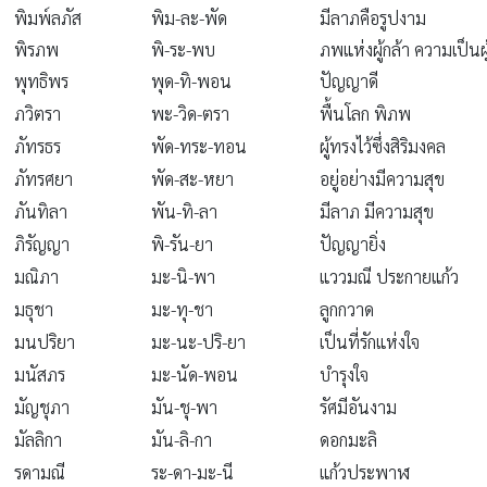
พิมพ์ลภัส
พิม-ละ-พัด
มีลาภคือรูปงาม
พิรภพ
พิ-ระ-พบ
ภพแห่งผู้กล้า ความเป็นผู
พุทธิพร
พุด-ทิ-พอน
ปัญญาดี
ภวิตรา
พะ-วิด-ตรา
พื้นโลก พิภพ
ภัทรธร
พัด-ทระ-ทอน
ผู้ทรงไว้ซึ่งสิริมงคล
ภัทรศยา
พัด-สะ-หยา
อยู่อย่างมีความสุข
ภันทิลา
พัน-ทิ-ลา
มีลาภ มีความสุข
ภิรัญญา
พิ-รัน-ยา
ปัญญายิ่ง
มณิภา
มะ-นิ-พา
แววมณี ประกายแก้ว
มธุชา
มะ-ทุ-ชา
ลูกกวาด
มนปริยา
มะ-นะ-ปริ-ยา
เป็นที่รักแห่งใจ
มนัสภร
มะ-นัด-พอน
บำรุงใจ
มัญชุภา
มัน-ชุ-พา
รัศมีอันงาม
มัลลิกา
มัน-ลิ-กา
ดอกมะลิ
รดามณี
ระ-ดา-มะ-นี
แก้วประพาฬ