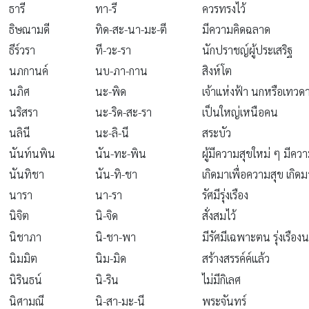
ธารี
ทา-รี
ควรทรงไว้
ธิษณามดี
ทิด-สะ-นา-มะ-ตี
มีความคิดฉลาด
ธีร์วรา
ที-วะ-รา
นักปราชญ์ผู้ประเสริฐ
นภกานค์
นบ-ภา-กาน
สิงห์โต
นภิศ
นะ-พิด
เจ้าแห่งฟ้า นกหรือเทวด
นริสรา
นะ-ริด-สะ-รา
เป็นใหญ่เหนือคน
นลินี
นะ-ลิ-นี
สระบัว
นันท์นพิน
นัน-ทะ-พิน
ผู้มีความสุขใหม่ ๆ มีคว
นันทิชา
นัน-ทิ-ชา
เกิดมาเพื่อความสุข เกิด
นารา
นา-รา
รัศมีรุ่งเรือง
นิจิต
นิ-จิด
สั่งสมไว้
นิชาภา
นิ-ชา-พา
มีรัศมีเฉพาะตน รุ่งเรือง
นิมมิต
นิม-มิด
สร้างสรรค์ค์แล้ว
นิรินธน์
นิ-ริน
ไม่มีกิเลศ
นิศามณี
นิ-สา-มะ-นี
พระจันทร์