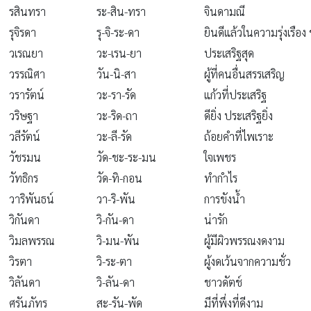
รสินทรา
ระ-สิน-ทรา
จินดามณี
รุจิรดา
รุ-จิ-ระ-ดา
ยินดีแล้วในความรุ่งเรือง
วเรณยา
วะ-เรน-ยา
ประเสริฐสุด
วรรณิศา
วัน-นิ-สา
ผู้ที่คนอื่นสรรเสริญ
วรารัตน์
วะ-รา-รัด
แก้วที่ประเสริฐ
วริษฐา
วะ-ริด-ถา
ดียิ่ง ประเสริฐยิ่ง
วลีรัตน์
วะ-ลี-รัด
ถ้อยคำที่ไพเราะ
วัชรมน
วัด-ชะ-ระ-มน
ใจเพชร
วัทธิกร
วัด-ทิ-กอน
ทำกำไร
วาริพันธน์
วา-ริ-พัน
การขังน้ำ
วิกันดา
วิ-กัน-ดา
น่ารัก
วิมลพรรณ
วิ-มน-พัน
ผู้มีผิวพรรณงดงาม
วิรตา
วิ-ระ-ตา
ผู้งดเว้นจากความชั่ว
วิลันดา
วิ-ลัน-ดา
ชาวดัตช์
ศรันภัทร
สะ-รัน-พัด
มีที่พึ่งที่ดีงาม