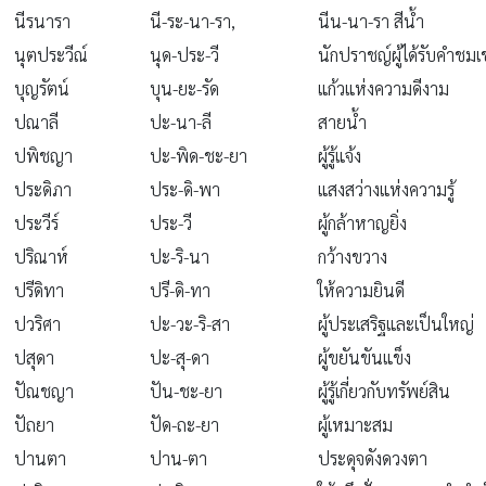
นีรนารา
นี-ระ-นา-รา,
นีน-นา-รา สีน้ำ
นุตประวีณ์
นุด-ประ-วี
นักปราชญ์ผู้ได้รับคำชม
บุญรัตน์
บุน-ยะ-รัด
แก้วแห่งความดีงาม
ปณาลี
ปะ-นา-ลี
สายน้ำ
ปพิชญา
ปะ-พิด-ชะ-ยา
ผู้รู้แจ้ง
ประดิภา
ประ-ดิ-พา
แสงสว่างแห่งความรู้
ประวีร์
ประ-วี
ผู้กล้าหาญยิ่ง
ปริณาห์
ปะ-ริ-นา
กว้างขวาง
ปรีดิทา
ปรี-ดิ-ทา
ให้ความยินดี
ปวริศา
ปะ-วะ-ริ-สา
ผู้ประเสริฐและเป็นใหญ่
ปสุดา
ปะ-สุ-ดา
ผู้ขยันขันแข็ง
ปัณชญา
ปัน-ชะ-ยา
ผู้รู้เกี่ยวกับทรัพย์สิน
ปัถยา
ปัด-ถะ-ยา
ผู้เหมาะสม
ปานตา
ปาน-ตา
ประดุจดังดวงตา