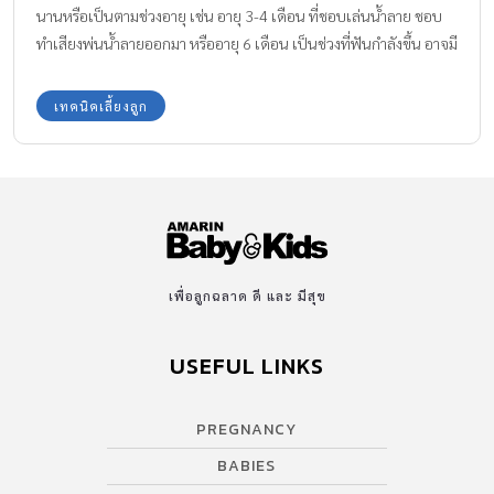
นานหรือเป็นตามช่วงอายุ เช่น อายุ 3-4 เดือน ที่ชอบเล่นน้ำลาย ชอบ
ทำเสียงพ่นน้ำลายออกมา หรืออายุ 6 เดือน เป็นช่วงที่ฟันกำลังขึ้น อาจมี
อาการเจ็บที่เหงือก หรืออาจมีอาการเจ็บป่วย ติดเชื้อบางอย่าง เป็นแผล
ในปาก หรือมีการอักเสบบริเวณช่องปากและลำคอ ทำให้กลืนน้ำลายไม่
เทคนิคเลี้ยงลูก
ได้ น้ำลายจึงยืดออกมา แต่มักเป็นไม่นาน จึงไม่ต้องใช้ผ้ากันเปื้อนหรือ
ผ้ากันน้ำลายตลอดเวลา ข้อเสียของการมีน้ำลายไหลยืด คือทำให้
ผิวหนังบริเวณที่โดนน้ำลายเป็นผื่นแดง อักเสบติดเชื้อ ข้าวของหรือ
หนังสือเสียหายจากน้ำลายที่เปรอะเปื้อน และเด็กเกิดความอับอาย
เพราะถูกล้อเลียน เด็กที่มีน้ำลายไหลยืดนานกว่าคนอื่นอาจเกิดจาก
ภาวะต่อไปนี้ ▶ การสบฟันผิดปกติ ควรปรึกษาทันตแพทย์ ▶ ใช้จุก
หลอก หรือดูดจุกขวดนมนานเกินช่วงวัย ควรหยุดการใช้โดยเร็ว ▶
เพื่อลูกฉลาด ดี และ มีสุข
ความผิดปกติของระบบประสาท เช่น โรคสมองพิการ ซึ่งวินิจฉัยได้โดย
แพทย์เท่านั้น ▶ เด็กมีโรคประจำตัวภูมิแพ้ หายใจทางจมูกไม่สะดวก
USEFUL LINKS
ต้องอ้าปากช่วย ควรปรึกษาแพทย์เพื่อรักษาอาการภูมิแพ้ ▶ แนวโน้ม
พัฒนาการสื่อสาร ภาษาล่าช้า ควรปรึกษาแพทย์พัฒนาการเด็ก เพื่อส่ง
PREGNANCY
ต่อฝึกพูด ▶ กล้ามเนื้อรอบปากไม่แข็งแรง โทนกล้ามเนื้อต่ำ มีปัญหา
การเคี้ยวกลืน ควรปรึกษาแพทย์พัฒนาการเด็ก เพื่อส่งต่อนักกิจกรรม
BABIES
บำบัด […]