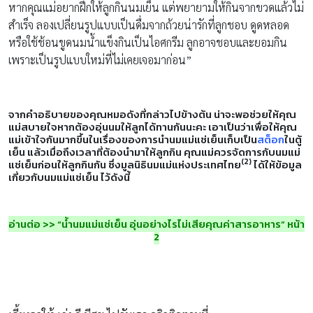
หากคุณแม่อยากฝึกให้ลูกกินนมเย็น แต่พยายามให้กินจากขวดแล้วไม่
สำเร็จ ลองเปลี่ยนรูปแบบเป็นดื่มจากถ้วยน่ารักที่ลูกชอบ ดูดหลอด
หรือใช้ช้อนขูดนมน้ำแข็งกินเป็นไอศกรีม ลูกอาจชอบและยอมกิน
เพราะเป็นรูปแบบใหม่ที่ไม่เคยเจอมาก่อน”
จากคำอธิบายของคุณหมอดังที่กล่าวไปข้างต้น น่าจะพอช่วยให้คุณ
แม่สบายใจหากต้องอุ่นนมให้ลูกได้ทานกันนะคะ เอาเป็นว่าเพื่อให้คุณ
แม่เข้าใจกันมากขึ้นในเรื่องของการนำนมแม่แช่เย็นเก็บเป็น
สต็อก
ในตู้
เย็น แล้วเมื่อถึงเวลาที่ต้องนำมาให้ลูกกิน คุณแม่ควรจัดการกับนมแม่
(
2
)
แช่เย็นก่อนให้ลูกกินกัน ซึ่งมูลนิธินมแม่แห่งประเทศไทย
ได้ให้ข้อมูล
เกี่ยวกับนมแม่แช่เย็น ไว้ดังนี้
อ่านต่อ >> “น้ำนมแม่แช่เย็น อุ่นอย่างไรไม่เสียคุณค่าสารอาหาร” หน้า
2