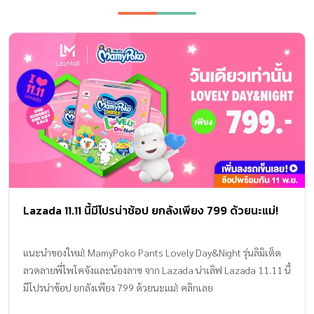
Lazada 11.11 นี้มีโปรน่าช้อป ยกลังเพียง 799 ด้วยนะแม่!
แนะนำของใหม่! MamyPoko Pants Lovely Day&Night รุ่นลิมิเต็ด
ลวดลายพี่โพโคจังและน้องลาซ จาก Lazada น่าเลิฟ Lazada 11.11 นี้
มีโปรน่าช้อป ยกลังเพียง 799 ด้วยนะแม่! คลิกเลย
http://bit.ly/2oV62sm กลัวของหมดเพิ่มใส่รถเข็นไว้ก่อนเลย เริ่ม