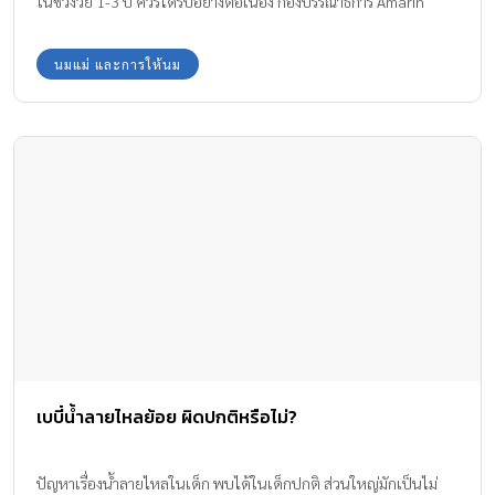
ในช่วงวัย 1-3 ปี ควรได้รับอย่างต่อเนื่อง กองบรรณาธิการ Amarin
Baby & Kids จะพาทุกครอบครัวยุคใหม่ ไปรู้จักกับสารอาหารที่ชื่อว่า
แลคตาเดรินกันค่ะ
นมแม่ และการให้นม
เบบี๋น้ำลายไหลย้อย ผิดปกติหรือไม่?
ปัญหาเรื่องน้ำลายไหลในเด็ก พบได้ในเด็กปกติ ส่วนใหญ่มักเป็นไม่