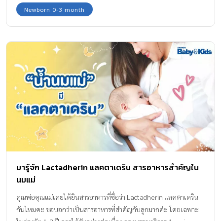
ช้อปพร้อมกัน 11 พ.ย. 62 วันเดียวเท่านั้นนะ
Newborn 0-3 month
มารู้จัก Lactadherin แลคตาเดริน สารอาหารสำคัญใน
นมแม่
คุณพ่อคุณแม่เคยได้ยินสารอาหารที่ชื่อว่า Lactadherin แลคตาเดริน
กันไหมคะ ขอบอกว่าเป็นสารอาหารที่สำคัญกับลูกมากค่ะ โดยเฉพาะ