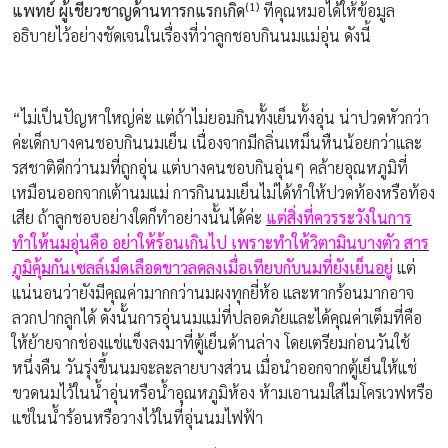
(
1)
แพทย์ ผู้เชี่ยวชาญด้านทารกแรกเกิด
ที่คุณหมอได้ให้ข้อมูล
อธิบายไว้อย่างชัดเจนในเรื่องที่ว่าลูกชอบกินนมแม่อุ่น ดังนี้
“ไม่เป็นปัญหาใหญ่ค่ะ แต่ถ้าไม่ยอมกินทั้งเย็นทั้งอุ่น น่าปวดหัวกว่า
ค่ะเด็กบางคนชอบกินนมเย็น เนื่องจากมีกลิ่นเหม็นหืนน้อยกว่าและ
รสชาติดีกว่านมที่ถูกอุ่น แต่บางคนชอบกินอุ่นๆ คล้ายอุณหภูมิที่
เหมือนออกจากเต้านมแม่ การกินนมเย็นไม่ได้ทำให้ปวดท้องหรือท้อง
เสีย ถ้าลูกชอบอย่างใดก็ทำอย่างนั้นได้ค่ะ
แต่สิ่งที่ควรระวังในการ
ทำให้นมอุ่นคือ อย่าให้ร้อนเกินไป เพราะทำให้วิตามินบางตัว สาร
ภูมิคุ้มกันเซลล์เม็ดเลือดขาวลดลงเมื่อเทียบกับนมที่ยังเย็นอยู่
แต่
แน่นอนว่ายังมีคุณค่ามากกว่านมผงทุกยี่ห้อ และหากร้อนมากอาจ
ลวกปากลูกได้ ดังนั้นการอุ่นนมแม่ที่ปลอดภัยและได้คุณค่าเต็มที่คือ
ให้ย้ายจากช่องแช่แข็งลงมาที่ตู้เย็นด้านล่าง โดยเตรียมก่อนวันใช้
หนึ่งคืน วันรุ่งขึ้นนมจะละลายบางส่วน เมื่อนำออกจากตู้เย็นให้แช่
ขวดนมไว้ในน้ำอุ่นหรือน้ำอุณหภูมิห้อง ห้ามเอานมใส่ไมโครเวฟหรือ
แช่ในน้ำร้อนหรือวางไว้ในที่อุ่นนมไฟฟ้า