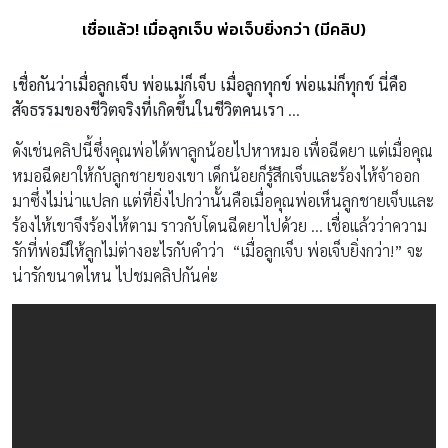
เชื่อแล้ว! เมื่อลูกเจ็บ พ่อเจ็บยิ่งกว่า (มีคลิป)
เชื่อกันว่าเมื่อลูกเจ็บ พ่อแม่ก็เจ็บ เมื่อลูกทุกข์ พ่อแม่ก็ทุกข์ นี่คือ
สัจธรรมของชีวิตจริงที่เกิดขึ้นในชีวิตคนเรา
…
ดังเช่นคลิปนี้ซึ่งคุณพ่อได้พาลูกน้อยไปหาหมอ เพื่อฉีดยา แต่เมื่อคุณ
หมอฉีดยาให้กับลูกชายของเขา เด็กน้อยก็รู้สึกเจ็บและร้องไห้จ้าออก
มาซึ่งไม่น่าแปลก แต่ที่ยิ่งไปกว่านั้นคือเมื่อคุณพ่อเห็นลูกชายเจ็บและ
ร้องไห้เขาจึงร้องไห้ตาม ราวกับโดนฉีดยาไปด้วย … เชื่อแล้วว่าความ
รักที่พ่อมีให้ลูกไม่ต่างอะไรกับคำว่า “เมื่อลูกเจ็บ พ่อเจ็บยิ่งกว่า!” จะ
น่ารักขนาดไหน ไปชมคลิปกันค่ะ