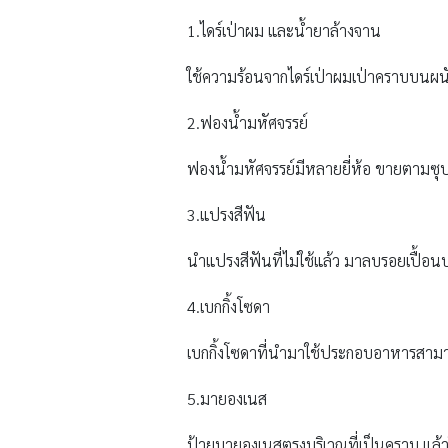
1.ไดร์เป่าผม และน้ำยาล้างจาน
ใช้ความร้อนจากไดร์เป่าผมเป่าคราบบนผนัง
2.ฟองน้ำมหัศจรรย์
ฟองน้ำมหัศจรรย์มีหลายยี่ห้อ ขายตามซุปเป
3.แปรงสีฟัน
นำแปรงสีฟันที่ไม่ใช้แล้ว มาลบรอยเปื้อ
4.เบกกิ้งโซดา
เบกกิ้งโซดาที่นำมาใช้ประกอบอาหารสามา
5.มายองเนส
ป้ายมายองเนสตรงบริเวณที่เป็นคราบ แล้วใ