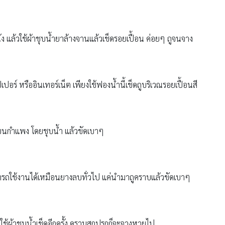
 แล้วใช้ผ้าชุบน้ำยาล้างจานแล้วเช็ดรอยเปื้อน ค่อยๆ ถูจนจาง
อร์ หรืออินเทอร์เน็ต เพียงใช้ฟองน้ำนี้เช็ดถูบริเวณรอยเปื้อนสี
นบนกำแพง โดยชุบน้ำ แล้วขัดเบาๆ
รถใช้งานได้เหมือนยางลบทั่วไป แค่นำมาถูคราบแล้วขัดเบาๆ
ช้ผ้าชุบน้ำเช็ดอีกครั้ง คราบสกปรกก็จะจางหายไป