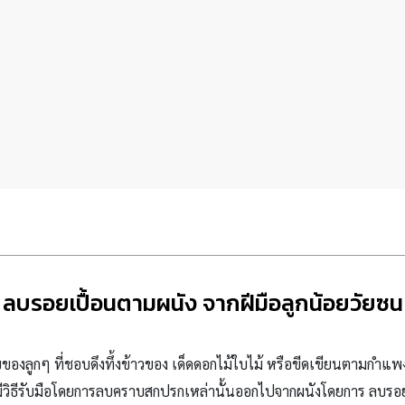
ลบรอยเปื้อนตามผนัง จากฝีมือลูกน้อยวัยซน
ุขของลูกๆ ที่ชอบดึงทึ้งข้าวของ เด็ดดอกไม้ใบไม้ หรือขีดเขียนตามกำแ
ีวิธีรับมือโดยการลบคราบสกปรกเหล่านั้นออกไปจากผนังโดยการ ลบรอ