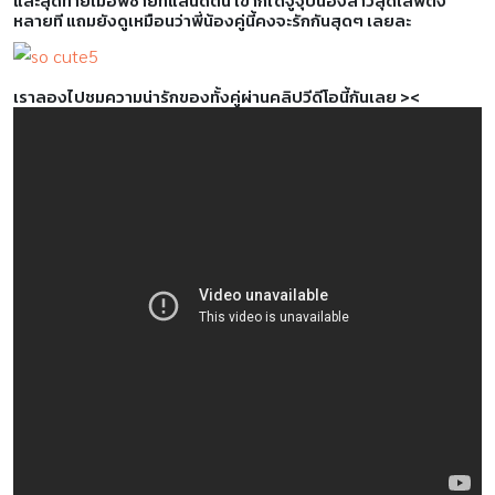
และสุดท้ายเมื่อพี่ชายที่แสนดีตื่น เขาก็ได้จูจุ๊บน้องสาวสุดเลิฟตั้ง
หลายที แถมยังดูเหมือนว่าพี่น้องคู่นี้คงจะรักกันสุดๆ เลยละ
เราลองไปชมความน่ารักของทั้งคู่ผ่านคลิปวีดีโอนี้กันเลย ><