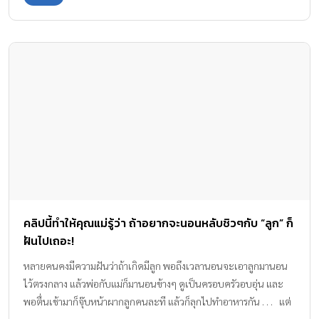
คลิปนี้ทำให้คุณแม่รู้ว่า ถ้าอยากจะนอนหลับชิวๆกับ “ลูก” ก็
ฝันไปเถอะ!
หลายคนคงมีความฝันว่าถ้าเกิดมีลูก พอถึงเวลานอนจะเอาลูกมานอน
ไว้ตรงกลาง แล้วพ่อกับแม่ก็มานอนข้างๆ ดูเป็นครอบครัวอบอุ่น และ
พอตื่นเช้ามาก็จุ๊บหน้าผากลูกคนละที แล้วก็ลุกไปทำอาหารกัน . . . แต่