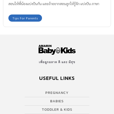
สอนให้พี่น้องแบ่งปันกัน และถ้าอยากสอนลูกให้รู้จัก แบ่งปัน ภาษา
อังกฤษ ต้องพูดอย่างไร ตามมาดู อ.คริส สอนวิธีพูดและเลี้ยงลูก ใน
รายการ Kids Talk ในช่วง Daddy Talks ตอน แบ่งปันกันนะ กันเลยค่า
Tips For Parents
เพื่อลูกฉลาด ดี และ มีสุข
USEFUL LINKS
PREGNANCY
BABIES
TODDLER & KIDS