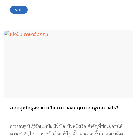
สิ่งเหล่านี้มีแค่ในความฝันหรือเอ็มวีไม่ก็หนังเท่านั้นแหละค่ะ เพราาะ
ความเป็นจริงมันโหดร้ายยิ่งนัก ดังคลิปนี้ ซึ่งเป็นคลิปของคุณแม่ชื่อว่า
VDO
Esther Anderson ทำขึ้นมา เพื่อให้ทุกคนได้ดูว่า เวลาเราจะนอนกับ
ลูก มันมักจะไม่ได้เป็นอย่างที่ฝัน เพราะคุณต้องเจอกับ… นี่ นี่ แล้วก็นี่
เจ้าตัวน้อยจะแสบได้แค่ไหนอีก ไปดูคลิปเต็มๆกันดีกว่าค่ะ ^_^
ขอบคุณข้อมูลและภาพจาก : www.catdumb.com ขอบคุณคลิปวีดีโอ
จาก : Story of This Life
สอนลูกให้รู้จัก แบ่งปัน ภาษาอังกฤษ ต้องพูดอย่างไร?
การสอนลูกให้รู้จักแบ่งปัน มีน้ำใจ เป็นหนึ่งเรื่องสำคัญที่พ่อแม่ควรให้
ความสำคัญโดยเฉพาะบ้านไหนที่มีลูกตั้งแต่สองคนขึ้นไป พ่อแม่ต้อง