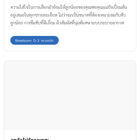
ความใส่ใจในการเลือกผ้าอ้อมให้ลูกน้อยของคุณพ่อคุณแม่ยังเปี่ยมล้น
อยู่เสมอในทุกๆรายละเอียด ไม่ว่าจะเป็นขนาดที่ต้องเหมาะสมกับตัว
ลูกน้อย การซึมซับที่ดีเยี่ยม ผิวสัมผัสที่นุ่มพิเศษ ระบบระบายอากาศ
เพื่อลดความอับชื่นของผ้าอ้อม
Newborn 0-3 month