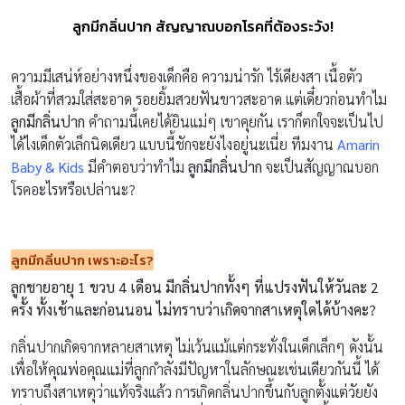
ลูกมีกลิ่นปาก สัญญาณบอกโรคที่ต้องระวัง!
ความมีเสน่ห์อย่างหนึ่งของเด็กคือ ความน่ารัก ไร้เดียงสา เนื้อตัว
เสื้อผ้าที่สวมใส่สะอาด รอยยิ้มสวยฟันขาวสะอาด แต่เดี๋ยวก่อนทำไม
ลูกมีกลิ่นปาก
คำถามนี้เคยได้ยินแม่ๆ เขาคุยกัน เราก็ตกใจจะเป็นไป
ได้ไงเด็กตัวเล็กนิดเดียว แบบนี้ชักจะยังไงอยู่นะเนี่ย ทีมงาน
Amarin
Baby & Kids
มีคำตอบว่าทำไม
ลูกมีกลิ่นปาก
จะเป็นสัญญาณบอก
โรคอะไรหรือเปล่านะ?
ลูกมีกลิ่นปาก เพราะอะไร
?
ลูกชายอายุ
1
ขวบ
4
เดือน มีกลิ่นปากทั้งๆ ที่แปรงฟันให้วันละ
2
ครั้ง ทั้งเช้าและก่อนนอน ไม่ทราบว่าเกิดจากสาเหตุใดได้บ้างคะ
?
กลิ่นปากเกิดจากหลายสาเหตุ ไม่เว้นแม้แต่กระทั่งในเด็กเล็กๆ ดังนั้น
เพื่อให้คุณพ่อคุณแม่ที่ลูกกำลังมีปัญหาในลักษณะเช่นเดียวกันนี้ ได้
ทราบถึงสาเหตุว่าแท้จริงแล้ว การเกิดกลิ่นปากขึ้นกับลูกตั้งแต่วัยยัง