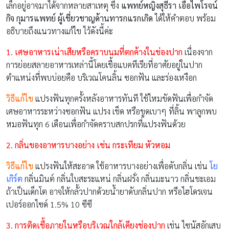
เล็กอยู่อาจมาได้จากหลายสาเหตุ ซึ่ง
แพทย์หญิงสุธีรา เอื้อไพโรจน์
กิจ กุมารแพทย์ ผู้เชี่ยวชาญด้านทารกแรกเกิด
ได้ให้คำตอบ พร้อม
อธิบายถึงแนวทางแก้ไข ไว้ดังนี้ค่ะ
1. เศษอาหารเน่าเสียหรือคราบนมที่ตกค้างในช่องปาก
เนื่องจาก
การย่อยสลายอาหารเหล่านี้โดยเชื้อแบคทีเรียที่อาศัยอยู่ในปาก
ตำแหน่งที่พบบ่อยคือ บริเวณโคนลิ้น ซอกฟัน และร่องเหงือก
วิธีแก้ไข
แปรงฟันทุกครั้งหลังอาหารทันที ใช้ไหมขัดฟันเพื่อกำจัด
เศษอาหารระหว่างซอกฟัน แปรง เช็ด หรือขูดเบาๆ ที่ลิ้น พาลูกพบ
หมอฟันทุก 6 เดือนเพื่อกำจัดคราบสกปรกที่แปรงฟันด้วย
2. กลิ่นของอาหารบางอย่าง เช่น กระเทียม หัวหอม
วิธีแก้ไข
แปรงฟันให้สะอาด ใช้อาหารบางอย่างเพื่อดับกลิ่น เช่น
โย
เกิร์ต
กลิ่นมินต์ กลิ่นใบสะระแหน่ กลิ่นฝรั่ง กลิ่นมะนาว กลิ่นชะเอม
ถ้าเป็นเด็กโต อาจให้กลั้วปากด้วยน้ำยาดับกลิ่นปาก หรือไฮโดรเจน
เปอร์ออกไซด์ 1.5% 10 ซีซี
3. การติดเชื้อภายในหรือบริเวณใกล้เคียงช่องปาก
เช่น ไซนัสอักเสบ