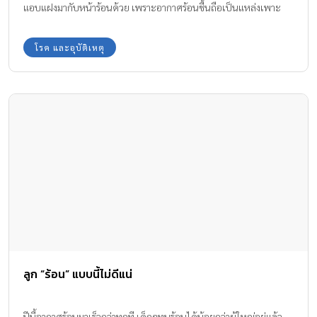
แอบแฝงมากับหน้าร้อนด้วย เพราะอากาศร้อนชื้นถือเป็นแหล่งเพาะ
เชื้อแบคทีเรียได้เป็นอย่างดี มาดูโรคร้ายที่มากับหน้าร้อน พร้อมวิธีการ
ดูแลลูกรัก ป้องกัน "โรคหน้าร้อน" กันค่ะ
โรค และอุบัติเหตุ
ลูก “ร้อน” แบบนี้ไม่ดีแน่
ปีนี้อากาศร้อนมาเร็วกว่าทุกที เด็กๆทนร้อนได้น้อยกว่าผู้ใหญ่อยู่แล้ว