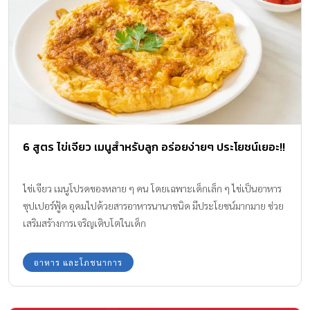
6 สูตร ไข่เจียว เมนูสำหรับลูก อร่อยง่ายๆ ประโยชน์เยอะ!!
ไข่เจียว เมนูโปรดของหลาย ๆ คน โดยเฉพาะเด็กเล็ก ๆ ไข่เป็นอาหาร
ซุปเปอร์ฟู้ด อุดมไปด้วยสารอาหารนานาชนิด มีประโยชน์มากมาย ช่วย
เสริมสร้างการเจริญเติบโตในเด็ก
อาหาร และโภชนาการ