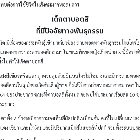
ระทบต่อการใช้ชีวิตในสังคมมากพอสมควร
เด็กตาบอดสี
ที่มีปัจจัยทางพันธุกรรม
นิด
มีเรื่องของกรรมพันธุ์เข้ามาเกี่ยวข้อง ถ่ายทอดทางพันธุกรรมโดยโค
็จะแสดงอาการของตาบอดสีออกมา ในขณะที่เพศหญิงถ้าหน่วย X นี้ผิดปกติเ
ึ่งไม่ทำให้เกิดตาบอดสี
แสงสีเขียวหรือแดง
ถูกควบคุมด้วยยีนบนโครโมโซม x และมีการถ่ายทอดท
าบอดสีส่วนใหญ่มักจะเกิดกับเด็กผู้ชาย ซึ่งได้รับการถ่ายทอดมาจากมา
 0.4 ของประชากร ขณะที่ตาบอดสีทั้งหมด จะพบได้ประมาณร้อยละ 10 ข
ประชากร
ตาทั้ง 2 ข้างจะมีอาการมองเห็นสีผิดปกติเหมือนกัน คงที่ไม่เปลี่ยนแปลง ผ
อ แดง เขียว และน้ำเงิน และมีปริมาณเม็ดสีในเซลล์ที่ปกติ รวมทั้งระบ