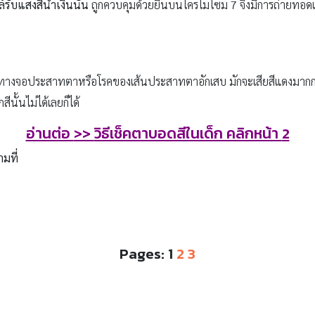
รับแสงสีน้ำเงินนั้น
ถูกควบคุมด้วยยีนบนโครโมโซม 7 จึงมีการถ่ายทอด
คทางจอประสาทตาหรือโรคของเส้นประสาทตาอักเสบ มักจะเสียสีแดงมากกว่าสี
นั้นไม่ได้เลยก็ได้
อ่านต่อ
>>
วิธีเช็คตาบอดสีในเด็ก คลิกหน้า
2
ามที่
Pages:
1
2
3