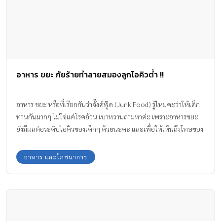
อาหาร ขยะ ภัยร้ายทำลายสมองลูกไอคิวต่ำ !!
อาหาร ขยะ หรือที่เรียกกันว่าจั๊งค์ฟู๊ด (Junk Food) รู้ไหมคะว่าให้เด็ก
ทานกันมากๆ ไม่ใช่แค่โรคอ้วน เบาหวานถามหาค่ะ เพราะอาหารขยะ
ยังมีผลต่อระดับไอคิวของเด็กๆ ด้วยนะคะ และเพื่อให้เห็นถึงโทษของ
อาหารประเภทจั๊งค์ฟู๊ด ทีมงาน Amarin Baby & Kids มีข้อมูลที่เป็น
ประโยชน์สำหรับทุกครอบครัวก่อนที่จะให้ลูกกินอาหารจั๊งค์ฟู๊ดกันค่ะ
อาหาร และโภชนาการ