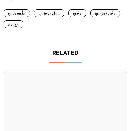
ลูกชอบกรี๊ด
ลูกชอบตะโกน
ลูกดื้อ
ลูกพูดเสียงดัง
สอนลูก
RELATED