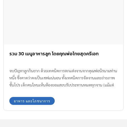
รวม 30 เมนูอาหารลูก โดยคุณพ่อไทยสุดครีเอท
จบปัญหาลูกกินยาก ด้วยเทคนิคการตกแต่งจานจากคุณพ่อนิรนามท่าน
หนึ่ง ซึ่งคาดว่าคงเป็นเชฟแน่นอน ทั้งเทคนิคการจัดจานและถ่ายภาพ
ขั้นโปร เด็กคนไหนเห็นต้องยอมสยบรับประทานหมดทุกจาน (แม้แต่
ผู้ใหญ่อย่างเราเองก็ยังอยากกิน) นอกจากจะสวยงามน่าหม่ำแล้ว ยัง
ครบถ้วนทุกโภชนาการสำหรับเด็กวัยประถม น่าอิจฉาคุณพ่อที่ลูกไม่มี
อาหาร และโภชนาการ
ปัญหาเรื่องไม่กินผัก