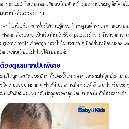
ูกน้อย ขอแนะนำไอเทมสระผมที่อ่อนโยนสำหรับ
ผมทารก
แชมพูเด็กโคโดโม
มและหนังศีรษะของทารก
-2 วัน เป็นช่วงเวลาที่จะได้เรียนรู้เกี่ยวกับการดูแลเด็กทารก จากคุณหม
 สระผม ต้องบอกว่าเป็นเรื่องใหม่ในชีวิต คุณแม่จะมีความกังวลบวกความกล
มพูไหลเข้าหน้า เข้าตาลูก จะว่าไปในช่วงแรก ๆ มือก็สั่นเหมือนนะคะ แต่
อยเก่งขึ้นเป็นแม่มือโปรได้แน่นอนค่ะ
ต้องดูแลมากเป็นพิเศษ
ระผมให้ลูกแรกเกิด แนะนำว่าตั้งแต่ครั้งแรกของการสระผมให้ลูกน้อย แช
ะมีความบอบบางมาก ๆ ทำให้ง่ายต่อการเกิดการแพ้ อักเสบ สำหรับแชมพู
ะผมแล้วเกิดมีแชมพูมาสัมผัสถูกดวงตาลูกน้อย จะต้องไม่ทำให้ระคายเคือ