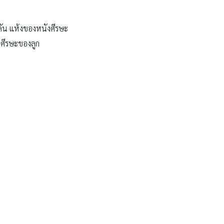
รคัน แห้งของหนังศีรษะ
งศีรษะของลูก