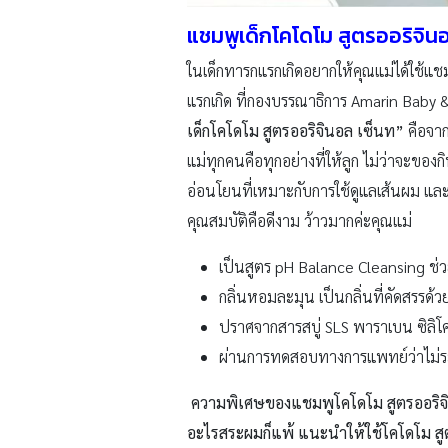
แชมพูเด็กโคโดโม สูตรออริจิน
ในเด็กทารกแรกเกิดอยากให้คุณแม่ได้ใช้แ
แรกเกิด ที่กองบรรณาธิการ Amarin Baby 
เด็กโคโดโม สูตรออริจินอล เซ็นท
”
คือจา
แม่ทุกคนคือทุกอย่างที่ให้ลูก ไม่ว่าจะของก
อ่อนโยนที่เหมาะกับการใช้ดูแลเส้นผม และห
คุณสมบัติคือดีงาม ว้าวมากค่ะคุณแม่
เป็นสูตร pH Balance Cleansing 
กลิ่นหอมละมุน เป็นกลิ่นที่คัดสรร
ปราศจากสารสบู่ SLS พาราเบน ซิลิโ
ผ่านการทดสอบทางการแพทย์ว่าไม่ร
ความพิเศษของแชมพูโคโดโม สูตรออริจินอล 
อะไรสระผมก็แพ้ แนะนำให้ใช้โคโดโม สูต