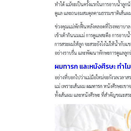
ทำได้ แม้จะเป็นครั้งแรกในการอาบน้ำล
ดูแล และถนอมสมดุลตามธรรมชาติเส้นผ
ช่วงคุณแม่พักฟื้นหลังคลอดที่โรงพยาบาล 1
เข้าเต้ากินนมแม่ การดูแลสะดือ การอาบน้ำ
การสระผมให้ลูก จะสระยังไงไม่ให้น้ำกับแช
อย่างราบรื่น และพัฒนาทักษะการดูแลลูกน้
ผมทารก และหนังศีรษะ ทำไม
อย่างที่บอกไปว่าแม่มือใหม่จะกังวลเวลาส
แม่ เพราะเส้นผม
ผมทารก
หนังศีรษะเขาจ
ทั้งเส้นผม และหนังศีรษะ ที่สำคัญขณะสร