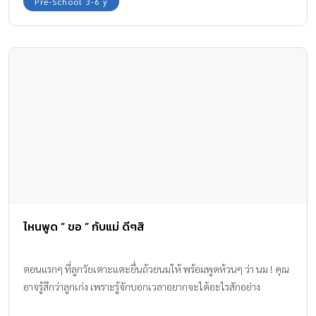
Pre-School 3-6 y
ไหนพูด ” ขอ ” กับแม่ ดีๆสิ
ตอนแรกๆ ที่ลูกวัยเตาะแตะยื่นถ้วยนมให้ พร้อมพูดห้วนๆ ว่า นม ! คุณ
อาจรู้สึกว่าลูกเก่ง เพราะรู้จักบอกเวลาอยากจะได้อะไรสักอย่าง