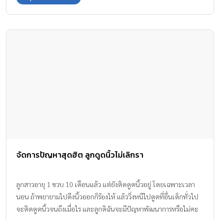
จัดการปัญหาสุดฮิต ลูกดูดนิ้วไม่เลิกรา
ลูกสาวอายุ 1 ขวบ 10 เดือนแล้ว แต่ยังติดดูดนิ้วอยู่ โดยเฉพาะเวลา
นอน ถ้าพยายามไปดึงนิ้วออกก็ร้องไห้ แล้ววิ่งหนีไปดูดที่อื่นเด็กทั่วไป
จะติดดูดนิ้วจนถึงเมื่อไร และลูกดิฉันจะมีปัญหาพัฒนาการหรือไม่คะ