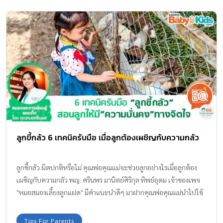
ลูกขี้กลัว 6 เทคนิครับมือ เมื่อลูกต้องเผชิญกับความกลัว
ลูกขี้กลัว ผิดปกติหรือไม่ คุณพ่อคุณแม่จะช่วยลูกอย่างไรเมื่อลูกต้อง
เผชิญกับความกลัว พญ. ศรินพร มานิตย์ศิริกุล ทิพย์อุดม เจ้าของเพจ
"หมอสมองเลี้ยงลูกแฝด" มีคำแนะนำดีๆ มาฝากคุณพ่อคุณแม่นำไปใช้
สอนลูก "รับมือกับความกลัวของเด็ก"กันค่ะ
Tips For Parents