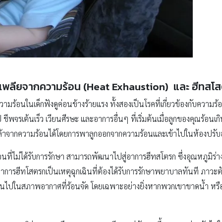
เพลียจากความร้อน (Heat Exhaustion) และ ฮีทสโ
้อนในเด็กฟังดูค่อนข้างร้ายแรง ทั้งสองเป็นโรคที่เกี่ยวข้องกับความ
ชีพจรเต้นเร็ว เวียนศีรษะ และอาการอื่นๆ ที่เริ่มต้นเมื่อลูกของคุณร้อนเ
าจากความร้อนได้โดยการพาลูกออกจากความร้อนและเข้าไปในห้องปรับอา
ที่ไม่ได้รับการรักษา สามารถพัฒนาไปสู่อาการฮีทสโตรก ซึ่งอุณหภูมิร่า
อาการฮีทโสตรกเป็นเหตุฉุกเฉินที่ต้องได้รับการรักษาพยาบาลทันที ภาวะตั
กินไปในสภาพอากาศที่ร้อนจัด โดยเฉพาะอย่างยิ่งหากพวกเขาขาดน้ำ หรือด