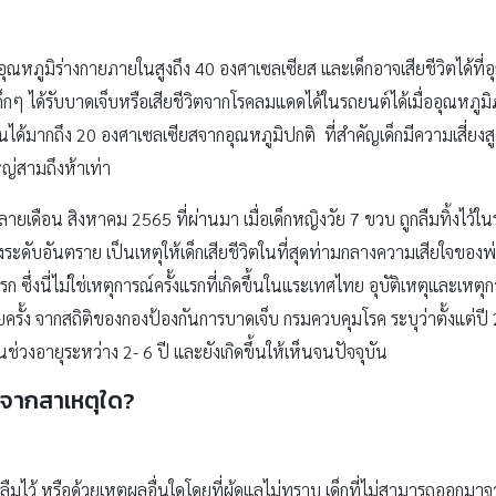
ณหภูมิร่างกายภายในสูงถึง 40 องศาเซลเซียส และเด็กอาจเสียชีวิตได้ที่
เด็กๆ ได้รับบาดเจ็บหรือเสียชีวิตจากโรคลมแดดได้ในรถยนต์ได้เมื่ออุณหภูม
ด้มากถึง 20 องศาเซลเซียสจากอุณหภูมิปกติ ที่สำคัญเด็กมีความเสี่ยงสูง
หญ่สามถึงห้าเท่า
่วงปลายเดือน สิงหาคม 2565 ที่ผ่านมา เมื่อเด็กหญิงวัย 7 ขวบ ถูกลืมทิ้งไว้ใน
วถึงระดับอันตราย เป็นเหตุให้เด็กเสียชีวิตในที่สุดท่ามกลางความเสียใจข
ซึ่งนี่ไม่ใช่เหตุการณ์ครั้งแรกที่เกิดขึ้นในแระเทศไทย อุบัติเหตุและเหตุกา
บ่อยครั้ง จากสถิติของกองป้องกันการบาดเจ็บ กรมควบคุมโรค ระบุว่าตั้งแต่ปี 
่ในช่วงอายุระหว่าง 2- 6 ปี และยังเกิดขึ้นให้เห็นจนปัจจุบัน
ถจากสาเหตุใด?
ี่ลืมไว้ หรือด้วยเหตุผลอื่นใดโดยที่ผู้ดูแลไม่ทราบ เด็กที่ไม่สามารถออกม