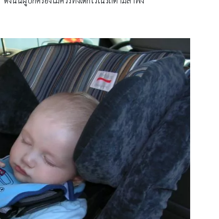
ดังนั้นผู้ปกครองไม่ควรทิ้งเด็กไว้ในรถตามลำพัง