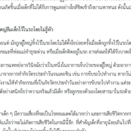
กิดขึ้นเมื่อเด็กที่ไม่ได้รับการดูแลอย่างใกล้ชิดเข้าถึงยานพาหนะ ดังนั้น
่ลืมเด็กไว้ในรถโดยไม่รู้ตัว
์ มักถูกผู้ใหญ่ทิ้งไว้ในรถโดยไม่ได้ตั้งใจบ่อยครั้งเมื่อเด็กถูกทิ้งไว้ในรถโ
ในรถขณะที่พ่อแม่ทำธุระด่วน หรือเมื่อเด็กติดอยู่ในรถ อาจส่งผลให้ได้รับบาดเจ
งการแพทย์อาจวินิจฉัยว่าเป็นหนึ่งในอาการเจ็บป่วยของผู้ใหญ่ ด้วยอาการท
าจากการทำกิจวัตรประจำวันจนเคยชิน เช่น การขับรถไปทำงาน หากวันใดวัน
วยสั่งงานให้ทำกิจกรรมที่เป็นกิจวัตรประจำวันอย่างการขับรถไปทำงาน แต่ร
อย่างสนิทใจว่าความจริงแล้วมีเด็ก หรือลูกของตัวเองโดยสารมาในรถด้วย 
่าเด็ก ๆ มีความเสี่ยงที่จะเป็นโรคลมแดดได้มากกว่า และการเสียชีวิตจากกรณี
่ใจว่าจะไม่เกิดการเสียชีวิตในกรณีนี้อีก ที่สำคัญเด็กที่อายุน้อยเกินไปท