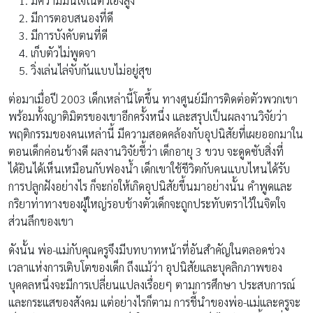
มีความมั่นใจในตัวเองสูง
มีการตอบสนองที่ดี
มีการบังคับตนที่ดี
เก็บตัวไม่พูดจา
วิ่งเล่นไล่จับกันแบบไม่อยู่สุข
ต่อมาเมื่อปี 2003 เด็กเหล่านี้โตขึ้น ทางศูนย์มีการติดต่อตัวพวกเขา
พร้อมทั้งญาติมิตรของเขาอีกครั้งหนึ่ง และสรุปเป็นผลงานวิจัยว่า
พฤติกรรมของคนเหล่านี้ มีความสอดคล้องกับอุปนิสัยที่เผยออกมาใน
ตอนเด็กค่อนข้างดี ผลงานวิจัยชี้ว่า เด็กอายุ 3 ขวบ จะดูดซับสิ่งที่
ได้ยินได้เห็นเหมือนกับฟองน้ำ เด็กเขาใช้ชีวิตกับคนแบบไหนได้รับ
การปลูกฝังอย่างไร ก็จะก่อให้เกิดอุปนิสัยขึ้นมาอย่างนั้น คำพูดและ
กริยาท่าทางของผู้ใหญ่รอบข้างตัวเด็กจะถูกประทับตราไว้ในจิตใจ
ส่วนลึกของเขา
ดังนั้น พ่อ-แม่กับคุณครูจึงมีบทบาทหน้าที่อันสำคัญในตลอดช่วง
เวลาแห่งการเติบโตของเด็ก ถึงแม้ว่า อุปนิสัยและบุคลิกภาพของ
บุคคลหนึ่งจะมีการเปลี่ยนแปลงเรื่อยๆ ตามการศึกษา ประสบการณ์
และกระแสของสังคม แต่อย่างไรก็ตาม การชี้นำของพ่อ-แม่และครูจะ