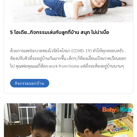
5 ไอเดีย…กิจกรรมเล่นกับลูกที่บ้าน สนุก ไม่น่าเบื่อ
ด้วยการแพร่ระบาดของไวรัสโคโรนา (COVID-19) ทำให้ทุกครอบครัว
ต้องปรับตัวที่จะอยู่บ้านกันมากขึ้น เด็กๆ ก็ต้องเลื่อนเปิดภาคเรียนออก
ไป คุณพ่อคุณแม่ก็ต้อง work from home แต่ถึงจะต้องอยู่บ้านนานๆ
ในช่วงเวลานี้ก็ยังทำให้ทุกคนในครอบครัวได้มีเวลาอยู่ด้วยกันมากขึ้น
ค่ะ สำหรับบ้านไหนที่มีลูกเล็ก เด็กวัยเรียน ถ้าจะให้อยู่บ้านเฉยๆ คง
กิจกรรมนอกบ้าน
เบื่อแย่เลยค่ะ จึงแนะนำว่าคุณพ่อคุณแม่ควรหา “กิจกรรมเล่นกับลูกที่
บ้าน” เพื่อจะได้ลดความตึงเครียด และได้ผ่อนคลายกันด้วยค่ะ