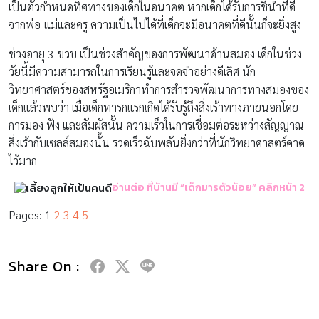
เป็นตัวกำหนดทิศทางของเด็กในอนาคต หากเด็กได้รับการชี้นำที่ดี
จากพ่อ-แม่และครู ความเป็นไปได้ที่เด็กจะมีอนาคตที่ดีนั้นก็จะยิ่งสูง
ช่วงอายุ 3 ขวบ เป็นช่วงสำคัญของการพัฒนาด้านสมอง เด็กในช่วง
วัยนี้มีความสามารถในการเรียนรู้และจดจำอย่างดีเลิศ นัก
วิทยาศาสตร์ของสหรัฐอเมริกาทำการสำรวจพัฒนาการทางสมองของ
เด็กแล้วพบว่า เมื่อเด็กทารกแรกเกิดได้รับรู้ถึงสิ่งเร้าทางภายนอกโดย
การมอง ฟัง และสัมผัสนั้น ความเร็วในการเชื่อมต่อระหว่างสัญญาณ
สิ่งเร้ากับเซลล์สมองนั้น รวดเร็วฉับพลันยิ่งกว่าที่นักวิทยาศาสตร์คาด
ไว้มาก
อ่านต่อ ที่บ้านมี “เด็กมารตัวน้อย” คลิกหน้า 2
Pages:
1
2
3
4
5
Share On :