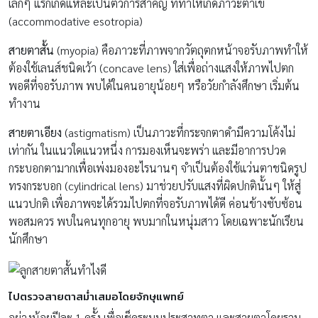
เล็กๆ แรกเกิดแหละเป็นตัวการสำคัญ ที่ทำให้เกิดภาวะตาเข
(accommodative esotropia)
สายตาสั้น
(myopia) คือภาวะที่ภาพจากวัตถุตกหน้าจอรับภาพทำให้
ต้องใช้เลนส์ชนิดเว้า (concave lens) ใส่เพื่อถ่างแสงให้ภาพไปตก
พอดีที่จอรับภาพ พบได้ในคนอายุน้อยๆ หรือวัยกำลังศึกษา เริ่มต้น
ทำงาน
สายตาเอียง
(astigmatism) เป็นภาวะที่กระจกตาดำมีความโค้งไม่
เท่ากัน ในแนวใดแนวหนึ่ง การมองเห็นจะพร่า และมีอาการปวด
กระบอกตามากเพื่อเพ่งมองอะไรนานๆ จำเป็นต้องใช้แว่นตาชนิดรูป
ทรงกระบอก (cylindrical lens) มาช่วยปรับแสงที่ผิดปกตินั้นๆ ให้สู่
แนวปกติ เพื่อภาพจะได้รวมไปตกที่จอรับภาพได้ดี ค่อนข้างซับซ้อน
พอสมควร พบในคนทุกอายุ พบมากในหนุ่มสาว โดยเฉพาะนักเรียน
นักศึกษา
ไปตรวจสายตาสม่ำเสมอโดยจักษุแพทย์
อย่างน้อยปีละ 1 ครั้ง เพื่อเช็คระบบประสาทตา และสายตาโดยรวม