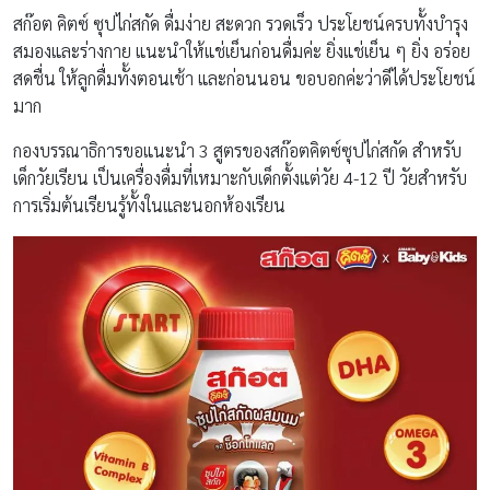
สก๊อต คิตซ์ ซุปไก่สกัด ดื่มง่าย สะดวก รวดเร็ว ประโยชน์ครบทั้งบำรุง
สมองและร่างกาย แนะนำให้แช่เย็นก่อนดื่มค่ะ ยิ่งแช่เย็น ๆ ยิ่ง อร่อย
สดชื่น ให้ลูกดื่มทั้งตอนเช้า และก่อนนอน ขอบอกค่ะว่าดีได้ประโยชน์
มาก
กองบรรณาธิการขอแนะนำ 3 สูตรของสก๊อตคิตซ์ซุปไก่สกัด สำหรับ
เด็กวัยเรียน เป็นเครื่องดื่มที่เหมาะกับเด็กตั้งแต่วัย 4-12 ปี วัยสำหรับ
การเริ่มต้นเรียนรู้ทั้งในและนอกห้องเรียน