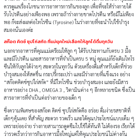
ควรดูแลเรื่องโภชนาการอาหารการกินของลูก เพื่อที่จะให้ร่างกายได้
รับโปรตีนอย่างเพียงพอ เพราะถ้าร่างกายขาดโปรตีน หรือมีไม่เพียง
พอ ก็จะส่งผลต่อไทโรซีน (Tyrosine) ในร่างกายที่จะนำไปใช้บำรุง
สมองนั่นเองค่ะ
สก๊อต คิตซ์ ซุปไก่สกัด ที่แม่ยุคใหม่เลือกให้ลูกได้ดื่มทุกวัน
นอกจากอาหารที่คุณแม่เตรียมให้ลูก ๆ ได้รับประทานกับครบ 3 มื้อ
และมีโปรตีน และสารอาหารที่จำเป็นครบ 5 หมู่ คุณแม่ก็ยังเติมไทโร
ซีนให้กับลูกได้ง่ายๆ สะดวกในทุกวัน ด้วยเครื่องดื่มสำหรับเด็กที่ช่วย
บำรุงสมองให้สดชื่น กระปรี้กระเปร่า และมีร่างกายที่แข็งแรง อย่าง
“สก๊อตคิตซ์ซุปไก่สกัด” ที่มีไทโรซีน ช่วยบำรุงสมอง และยังมีสาร
อาหารอย่าง DHA , OMEGA 3 , วิตามินต่าง ๆ อีกหลายชนิด ซึ่งเป็น
สารอาหารที่จำเป็นต่อร่างกายของเด็ก ๆ
ซึ่งความพิเศษของสก๊อต คิตซ์ ซุปไก่สกัดคือ อร่อย ดื่มง่ายรสชาติที่
เด็กๆคุ้นเคย ที่สำคัญ สะดวก รวดเร็ว และได้คุณประโยชน์แบบเต็ม ๆ
เพราะย่อยง่าย ร่างกายสามารถดูดซึมไปใช้ได้ทันที ไม่ต้องรอ เรียกได้
ว่ารวดเร็วกว่าการกินอาหารมื้อใหญ่แต่ให้คุณประโยชน์ไม่ต่างกัน