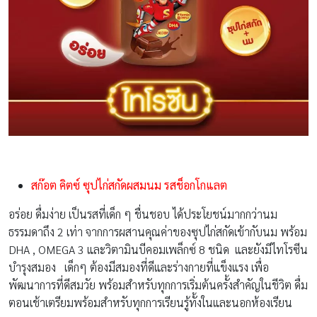
สก๊อต คิตซ์ ซุปไก่สกัดผสมนม รสช็อกโกแลต
อร่อย ดื่มง่าย เป็นรสที่เด็ก ๆ ชื่นชอบ ได้ประโยชน์มากกว่านม
ธรรมดาถึง 2 เท่า จากการผสานคุณค่าของซุปไก่สกัดเข้ากับนม พร้อม
DHA , OMEGA 3 และวิตามินบีคอมเพล็กซ์ 8 ชนิด และยังมีไทโรซีน
บำรุงสมอง
เด็กๆ ต้องมีสมองที่ดีและร่างกายที่แข็งแรง เพื่อ
พัฒนาการที่ดีสมวัย พร้อมสำหรับทุกการเริ่มต้นครั้งสำคัญในชีวิต ดื่ม
ตอนเช้าเตรียมพร้อมสำหรับทุกการเรียนรู้ทั้งในและนอกห้องเรียน