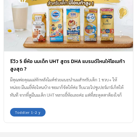
รีวิว 5 ยี่ห้อ นมเด็ก UHT สูตร DHA แบรนด์ไหนให้โอเมก้า
สูงสุด ?
มีคุณพ่อคุณแม่ทักหลังไมค์ช่วยแนะนำนมสำหรับเด็ก 1 ขวบ+ ให้
หน่อย มีนมยี่ห้อไหนบ้าง ขอมาก็จัดให้ค่ะ รีบแวะไปซูเปอร์มาร์เก็ตให้
ทันที จากที่ดูมีนมเด็ก UHT หลายยี่ห้อเลยค่ะ แต่ที่สะดุดตาต้องใจก็
เจ้า นมอัลมอนด์ กล่องเล็กน่ารักจากแบรนด์ 137 degrees almond
milk with DHA ซื้อมาชิม อร่อยมากค่ะคุ๊ณ! ฉะนั้นไม่รอช้าวันนี้กอง
Toddler 1-2 y
บรรณาธิการ Amarin Baby & Kids เราจะมารีวีวนมเด็ก UHT ที่เป็นสูตร
DHA กันค่ะเพื่อให้คุณพ่อคุณแม่ได้มีตัวเลือกในการเลือกนมให้ลูกดื่ม
กันค่ะ