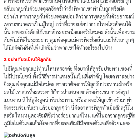
ควรที่จะให้เวลาพวกเขาสักนิด เพื่อให้เขาได้เย็นลง และค่อยเรียกลูก
กลับมาคุยกันด้วยเหตุผลอีกครั้งว่าสิ่งที่พวกเขาทำนั้นถูกหรือผิด
อย่างไร หากเราคุยกันด้วยเหตุผลย่อมดีกว่าการพูดคุยกันด้วยอารมณ์
เพราะขนาดเราเป็นผู้ใหญ่ กว่าที่เราจะเอ่ยปากขอโทษใครสักคนได้
นั้น อาจจะยังต้องใช้เวลาสักระยะหนึ่งเลยจริงไหมคะ ดังนั้นเพื่อความ
สัมพันธ์ที่ดีในระยะยาว คุณพ่อคุณแม่ควรที่จะใจเย็นและให้เวลาลูกๆ
ได้นึกคิดถึงสิ่งที่เพิ่งเกิดขึ้นว่าพวกเขาได้ทำอะไรลงไปบ้าง
2.อย่าเคี่ยวเข็ญให้ลูกกิน
ไม่มีคุณพ่อคุณแม่ท่านไหนหรอกค่ะ ที่อยากให้ลูกรับประทานของที่
ไม่มีประโยชน์ ทั้งนี้วิธีการนำเสนอนั้นเป็นสิ่งสำคัญ โดยเฉพาะอย่าง
ยิ่งคุณพ่อคุณแม่มือใหม่คะ หากเราต้องการให้ลูกรับประทานผักหรือ
ผลไม้ เราควรที่จะสรรหาวิธีการนำเสนอ ยกตัวอย่างเช่น การจัดรูป
แบบจาน สี ให้ดูดึงดูดน่ารับประทาน หรืออาจจะให้ลูกเข้าครัวมาทำ
กิจกรรมร่วมกับเรา แล้วบอกลูกๆว่า นี่คืออาหารที่ลูกทำเมื่อสักครู่นี้ไง
ละจ้ะ ไหนหนูลองชิมสิจ๊ะว่าอร่อยมากแค่ไหน แค่นี้นอกจากลูกจะรู้สึก
ภูมิใจในตัวเองแล้วยังอยากที่จะลองชิมฝีมือของตัวเองอีกด้วยนะคะ