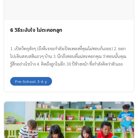
6 วิธีระงับใจ ไม่ตะคอกลูก
1. เปิดวิทยุดังๆ (ถึงดีเจจะกำลังเปิดเพลงที่คุณไม่ชอบก็เถอะ) 2. ออก
ไปเดินสงบสติแถวๆ บ้าน 3. นึกถึงตอนที่แม่ตะคอกคุณ ว่าตอนนั้นคุณ
รู้สึกอย่างไรบ้าง 4. คิดถึงลูกในอีก 30 ปีข้างหน้า ซึ่งกำลังคิดว่าตัวเอง
รู้สึกอย่างไรตอนที่ถูกคุณตะคอก 5. นึกถึงค่าใช้จ่ายในการบำบัดจิต 6.
กอดกันดีกว่านะ บทความโดย: กองบรรณาธิการนิตยสารเรียลพาเรน
Pre-School 3-6 y
ติ้ง