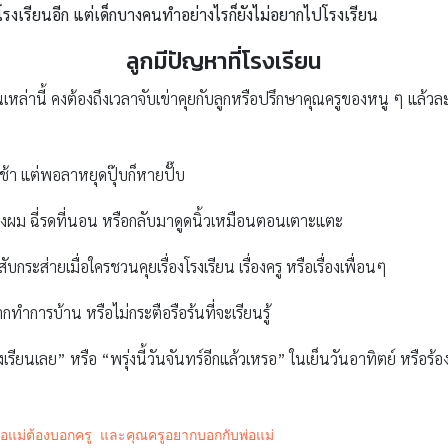
ไปโรงเรียนอีก แต่เด็กบางคนทำอย่างไรก็ยังไม่อยากไปโรงเรียน
ลูกมีปัญหาที่โรงเรียน
ล่านี้ คงต้องถึงเวลาจับเข่าคุยกับลูกหรือปรึกษาคุณครูของหนู ๆ แล้วล
้า แต่พอลาหยุดปุ๊บก็หายปั๊บ
ึ้งผม ฉี่รดที่นอน หรือกลับมาดูดนิ้วเหมือนตอนเตาะแตะ
ับกระส่ายเมื่อใครชวนคุยเรื่องโรงเรียน เรื่องครู หรือเรื่องเพื่อนๆ
ทำการบ้าน หรือไม่กระตือรือร้นที่จะเรียนรู้
รียนเลย” หรือ “พรุ่งนี้วันจันทร์อีกแล้วเหรอ” ในเย็นวันอาทิตย์ หรือร้
่พ่อแม่ต้องบอกครู และคุณครูอยากบอกกับพ่อแม่