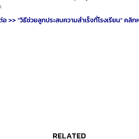
า
ต่อ >> “วิธีช่วยลูกประสบความสำเร็จที่โรงเรียน” คลิกห
RELATED