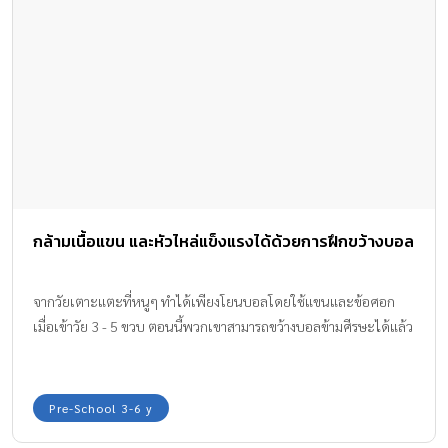
กล้ามเนื้อแขน และหัวไหล่แข็งแรงได้ด้วยการฝึกขว้างบอล
จากวัยเตาะแตะที่หนูๆ ทำได้เพียงโยนบอลโดยใช้แขนและข้อศอก
เมื่อเข้าวัย 3 - 5 ขวบ ตอนนี้พวกเขาสามารถขว้างบอลข้ามศีรษะได้แล้ว
Pre-School 3-6 y