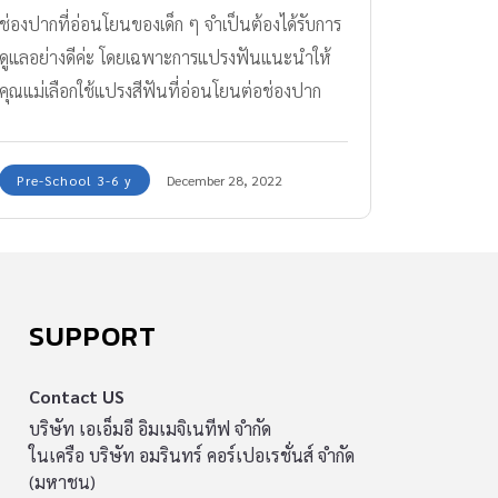
ช่องปากที่อ่อนโยนของเด็ก ๆ จำเป็นต้องได้รับการ
ดูแลอย่างดีค่ะ โดยเฉพาะการแปรงฟันแนะนำให้
คุณแม่เลือกใช้แปรงสีฟันที่อ่อนโยนต่อช่องปาก
ขณะเดียวกันก็ต้องมีประสิทธิภาพในการทำความ
สะอาดเหงือกและฟันได้เป็นอย่างดีด้วย กอง
Pre-School 3-6 y
December 28, 2022
บรรณาธิการ Amarin Baby & Kids มีไอเทมดูแล
ช่องปากที่อ่อนโยน ออกแบบมาสำหรับเด็ก 3 ช่วง
วัย คอนเฟิร์มจากแม่ ๆ ว่าดีจริง ต้องยกให้นี่เลยค่ะ
แปรงสีฟัน Jordan Kids Step
SUPPORT
Contact US
บริษัท เอเอ็มอี อิมเมจิเนทีฟ จำกัด
ในเครือ บริษัท อมรินทร์ คอร์เปอเรชั่นส์ จำกัด
(มหาชน)