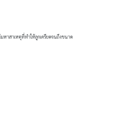
่าลืมหาสาเหตุที่ทำให้ลูกเครียดจนถึงขนาด