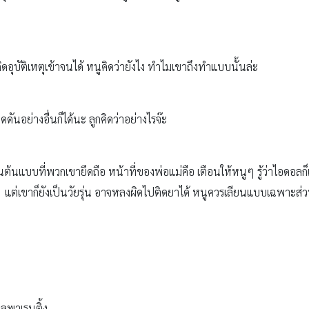
อุบัติเหตุเข้าจนได้ หนูคิดว่ายังไง ทำไมเขาถึงทำแบบนั้นล่ะ
นอย่างอื่นก็ได้นะ ลูกคิดว่าอย่างไรจ๊ะ
ต้นแบบที่พวกเขายึดถือ หน้าที่ของพ่อแม่คือ เตือนให้หนูๆ รู้ว่าไอดอลก
่เขาก็ยังเป็นวัยรุ่น อาจหลงผิดไปติดยาได้ หนูควรเลียนแบบเฉพาะส่วนท
ลพาเรนติ้ง