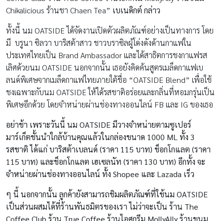
Chikalicious ร้านชา Chaen Tea”
เบเนดิกต์ กล่าว
ทั้งนี้ นม OATSIDE ได้จัดงานเปิดตัวผลิตภัณฑ์อย่างเป็นทางการ โดย
มี บรูนา ซิลวา บาริสต้าสาว ชาวบราซิลผู้โด่งดังด้านกาแฟใน
ประเทศไทยเป็น Brand Ambassador และได้สาธิตการชงกาแฟรส
เลิศด้วยนม OATSIDE นอกจากนั้น เธอยังคิดค้นสูตรเมล็ดกาแฟเบ
ลนด์พิเศษจากเมล็ดกาแฟไทยภายใต้ชื่อ “OATSIDE Blend” เพื่อใช้
ชงเฉพาะกับนม OATSIDE ให้ได้รสชาติอร่อยและกลิ่นที่หอมกรุ่นเป็น
พิเศษอีกด้วย โดยจำหน่ายผ่านช่องทางออนไลน์ FB และ IG ของเธอ
อย่าช้า เพราะวันนี้ นม
OATSIDE มีวางจำหน่ายตามซูเปอร์
มาร์เก็ตชั้นนำใกล้บ้านคุณแล้วในกล่องขนาด 1000 ML ทั้ง 3
รสชาติ ได้แก่ บาริสต้าเบลนด์ (ราคา 115 บาท) ช็อกโกแลต (ราคา
115 บาท) และช็อกโกแลต เฮเซลนัท (ราคา 130 บาท) อีกทั้ง จะ
จำหน่ายผ่านช่องทางออนไลน์ ทั้ง Shopee และ Lazada เร็ว
ๆ นี้ นอกจากนั้น ลูกค้ายังสามารถชิมผลิตภัณฑ์ที่ใช้นม OATSIDE
เป็นส่วนผสมได้ที่ร้านพันธมิตรของเรา ไม่ว่าจะเป็น ร้าน The
Coffee Club ร้าน True Coffee ร้านไอศกรีม MollyAlly ร้านขนม