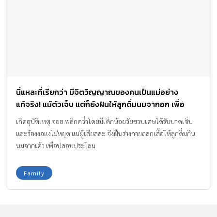
นี่แหละที่เรียกว่า มีจิตวิญญาณของคนเป็นแม่อย่าง
แท้จริง! แม้ตัวเจ็บ แต่ก็ยังฝืนให้ลูกดื่มนมจากอก เพื่อ
ปลอบประโลม
เกิดอุบัติเหตุ จยย.พลิกคว่ำโดยมีเด็กน้อยวัยขวบเศษได้รับบาดเจ็บ
และร้องงอแงไม่หยุด แม่ผู้เสียสละ จึงฝืนร่างกายถลกเสื้อให้ลูกดื่มกิน
นมจากเต้า เพื่อปลอบประโลม
Family