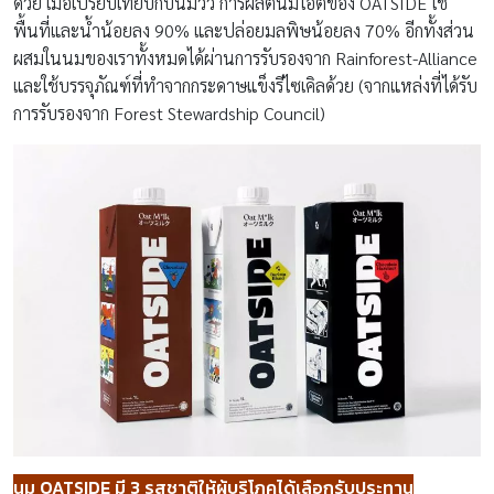
ด้วย เมื่อเปรียบเทียบกับนมวัว การผลิตนมโอ๊ตของ OATSIDE ใช้
พื้นที่และน้ำน้อยลง 90% และปล่อยมลพิษน้อยลง 70% อีกทั้งส่วน
ผสมในนมของเราทั้งหมดได้ผ่านการรับรองจาก Rainforest-Alliance
และใช้บรรจุภัณฑ์ที่ทำจากกระดาษแข็งรีไซเคิลด้วย (จากแหล่งที่ได้รับ
การรับรองจาก Forest Stewardship Council)
นม
OATSIDE มี 3 รสชาติให้ผู้บริโภคได้เลือกรับประทาน