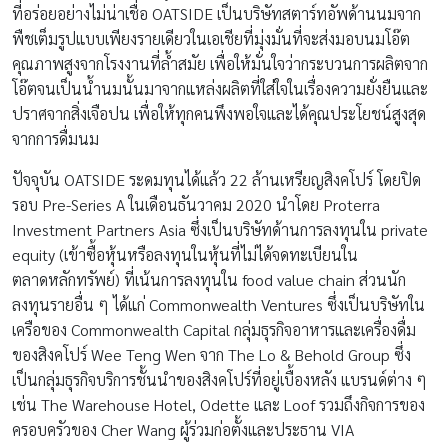
ที่อร่อยอย่างไม่น่าเชื่อ OATSIDE เป็นบริษัทสตาร์ทอัพด้านนมจาก
พืชเต็มรูปแบบเพียงรายเดียวในเอเชียที่มุ่งมั่นที่จะส่งมอบนมโอ๊ต
คุณภาพสูงจากโรงงานที่ล้ำสมัย เพื่อให้มั่นใจว่ากระบวนการผลิตจาก
โอ๊ตจนเป็นน้ำนมนั้นมาจากแหล่งผลิตที่ใส่ใจในเรื่องความยั่งยืนและ
ปราศจากสิ่งเจือปน เพื่อให้ทุกคนพึงพอใจและได้คุณประโยชน์สูงสุด
จากการดื่มนม
ปัจจุบัน OATSIDE ระดมทุนได้แล้ว 22 ล้านเหรียญสิงคโปร์ โดยปิด
รอบ Pre-Series A ในเดือนธันวาคม 2020 นำโดย Proterra
Investment Partners Asia ซึ่งเป็นบริษัทด้านการลงทุนใน private
equity (เข้าซื้อหุ้นหรือลงทุนในหุ้นที่ไม่ได้จดทะเบียนใน
ตลาดหลักทรัพย์) ที่เน้นการลงทุนใน food value chain ส่วนนัก
ลงทุนรายอื่น ๆ ได้แก่ Commonwealth Ventures ซึ่งเป็นบริษัทใน
เครือของ Commonwealth Capital กลุ่มธุรกิจอาหารและเครื่องดื่ม
ของสิงคโปร์ Wee Teng Wen จาก The Lo & Behold Group ซึ่ง
เป็นกลุ่มธุรกิจบริการชั้นนำของสิงคโปร์ที่อยู่เบื้องหลัง แบรนด์ต่าง ๆ
เช่น The Warehouse Hotel, Odette และ Loof รวมถึงกิจการของ
ครอบครัวของ Cher Wang ผู้ร่วมก่อตั้งและประธาน VIA