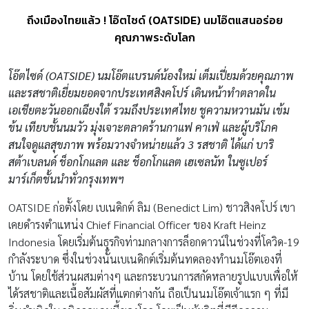
ถึงเมืองไทยแล้ว ! โอ๊ตไซด์ (OATSIDE) นมโอ๊ตแสนอร่อย
คุณภาพระดับโลก
โอ๊ตไซด์ (
OATSIDE) นมโอ๊ตแบรนด์น้องใหม่ เต็มเปี่ยมด้วยคุณภาพ
และรสชาติเยี่ยมยอดจากประเทศสิงคโปร์ เดินหน้าทำตลาดใน
เอเชียตะวันออกเฉียงใต้ รวมถึงประเทศไทย ชูความหวานมัน เข้ม
ข้น เทียบชั้นนมวัว มุ่งเจาะตลาดร้านกาแฟ คาเฟ่ และผู้บริโภค
สนใจดูแลสุขภาพ พร้อมวางจำหน่ายแล้ว 3 รสชาติ ได้แก่ บาริ
สต้าเบลนด์ ช็อกโกแลต และ ช็อกโกแลต เฮเซลนัท ในซูเปอร์
มาร์เก็ตชั้นนำทั่วกรุงเทพฯ
OATSIDE ก่อตั้งโดย เบเนดิกต์ ลิม (Benedict Lim) ชาวสิงคโปร์ เขา
เคยดำรงตำแหน่ง Chief Financial Officer ของ Kraft Heinz
Indonesia โดยเริ่มต้นธุรกิจท่ามกลางการล็อกดาวน์ในช่วงที่โควิด-19
กำลังระบาด ซึ่งในช่วงนั้นเบเนดิกต์เริ่มต้นทดลองทำนมโอ๊ตเองที่
บ้าน โดยใช้ส่วนผสมต่างๆ และกระบวนการสกัดหลายรูปแบบเพื่อให้
ได้รสชาติและเนื้อสัมผัสที่แตกต่างกัน ถือเป็นนมโอ๊ตเจ้าแรก ๆ ที่มี