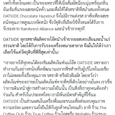
บดกับช็อกโกแลต) เป็นของเหลวที่ให้เนื้อสัมผัสเนียนนุ่มพร้อมกลิ่น
อันเข้มข้นของเฮเซลนัทคั่ว และเพื่อให้ได้รสชาติที่สม่ำเสมอทั้งหมด
OATSIDE Chocolate Hazelnut จึงไม่มีการแต่งรส อาศัยเพียงเฮเซ
ลนัทคุณภาพสูงแบบจัดหนัก ซึ่งวัตุดิบที่เลือกใช้ทั้งหมดได้รับการ
รับรองจาก Rainforest-Alliance และนำเข้าจากตุรกี
OATSIDE ทุกรสชาติผลิตจากโอ๊ตนำเข้าจากออสเตรเลียและน้ำแร่
ธรรมชาติ โดยได้รับการรับรองเครื่องหมายฮาลาล จึงมั่นใจได้ว่าเรา
เลือกใช้แต่วัตถุดิบที่ดีที่สุดเท่านั้น!
“เราอยากให้ทุกคนได้ลองชิมผลิตภัณฑ์นมโอ๊ต OATSIDE เพราะเรา
ทำงานกันอย่างหนักเพื่อพัฒนานมจากพืชสำหรับผู้บริโภคในเอเชีย
เราไม่ลดละทั้งเรื่องคุณภาพ รสชาติ หรือผิวสัมผัส โดยหวังว่า
ผลิตภัณฑ์ของเราจะเป็นผลิตภัณฑ์จากพืชที่เติบโตอย่างมั่นคง เราเชื่อ
ว่าการเดินหน้าสู่การสร้างความยั่งยืนนั้น เป็นสิ่งที่เราทุกคนต้องทำ
ร่วมกัน สำหรับในประเทศไทย เรามีพันธมิตรสำคัญที่ใช้นม
OATSIDE เป็นส่วนผสมในเครื่องดื่มและขนมเพื่อส่งมอบคุณภาพ
ความอร่อย และความยั่งยืนให้กับลูกค้าคนไทยแล้ว อาทิ ร้าน The
Coffee Club ร้าน True Coffee ร้านไอศครีม MollyAlly ร้านขนม