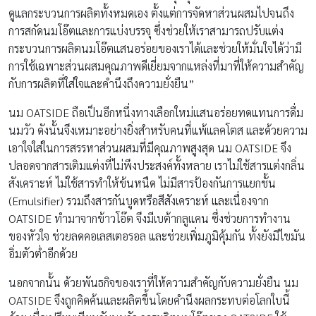
ดูแลกระบวนการผลิตทั้งหมดเอง ตั้งแต่การจัดหาส่วนผสมไปจนถึง
การสกัดนมโอ๊ตและการแบ่งบรรจุ ซึ่งช่วยให้เราสามารถปรับแต่ง
กระบวนการผลิตนมโอ๊ตแสนอร่อยของเราได้และช่วยให้มั่นใจได้ว่ามี
การใช้เฉพาะส่วนผสมคุณภาพดีเยี่ยมจากแหล่งที่มาที่ให้ความสำคัญ
กับการผลิตที่ใส่ใจและคำนึงถึงความยั่งยืน”
นม OATSIDE ถือเป็นอีกหนึ่งทางเลือกใหม่แสนอร่อยทดแทนการดื่ม
นมวัว ดังนั้นจึงเหมาะอย่างยิ่งสำหรับคนที่แพ้แลคโตส และด้วยความ
เอาใจใส่ในการสรรหาส่วนผสมที่มีคุณภาพสูงสุด นม OATSIDE จึง
ปลอดจากสารเติมแต่งที่ไม่พึงประสงค์ทั้งหลาย เราไม่ใช้สารแต่งกลิ่น
สังเคราะห์ ไม่ใช้สารทำให้ข้นหนืด ไม่มีสารป้องกันการแยกชั้น
(Emulsifier) รวมถึงสารกันบูดหรือสีสังเคราะห์ และเนื่องจาก
OATSIDE ทำมาจากข้าวโอ๊ต จึงมีเบต้ากลูแคน ซึ่งช่วยการทำงาน
ของหัวใจ ช่วยลดคอเลสเตอรอล และช่วยเพิ่มภูมิคุ้มกัน ทั้งยังมีไขมัน
อิ่มตัวต่ำอีกด้วย
นอกจากนั้น ด้วยพันธกิจของเราที่ให้ความสำคัญกับความยั่งยืน นม
OATSIDE จึงถูกคิดค้นและผลิตขึ้นโดยคำนึงผลกระทบต่อโลกใบนี้