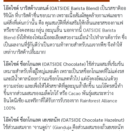
โอ๊ตไซด์ บาริสต้าเบลนด์
(OATSIDE Barista Blend)
เป็นรสชาติออ
ริจินัล ที่บาริสต้าชื่นชอบมาก เพราะเนื้อสัมผัสดูคล้ายกาแฟและชา
แต่สิ่งที่เด่นกว่านั้น คือ คุณสมบัติที่ส่งเสริมให้กลิ่นและรสของกาแฟ
หรือชายังคงหอม กลุ่น ละมุนลิ้น นอกจากนี้ OATSIDE Barista
Blend ยังให้ฟองโฟมเนื้อละเอียดสวยงามเมื่อนำไปทำลาเต้อาร์ท ซึ่ง
เป็นผลงานที่รู้กันดีว่าเป็นความท้าทายสำหรับนมจากพืช จึงทำให้
เหล่าบาริสต้าปลื้มมาก!
โอ๊ตไซด์ ช็อกโกแลต
(OATSIDE Chocolate)
ใช้ส่วนผสมที่เข้มข้น
เหมาะสำหรับทั้งผู้ใหญ่และเด็ก เพราะเป็นรสช็อกโกแลตที่ไม่แต่งรส
และมีน้ำตาลน้อยกว่านมช็อกโกแลตทั่วไป แต่ยังคงอัดแน่นด้วย
ความอร่อย และเพื่อให้ได้รสชาติที่ดูละมุนล้ำลึกขึ้น นมโอ๊ตรสนี้ทำ
ขึ้นจากส่วนผสมของเมล็ดโกโก้ หรือ Cacao พันธุ์ผสมระหว่าง
อินโดนีเซีย-แอฟริกาที่ได้รับการรับรองจาก Rainforest Alliance
100%
โอ๊ตไซด์ ช็อกโกแลต เฮเซลนัท
(
OATSIDE Chocolate Hazelnut)
ใช้ส่วนผสมจาก ‘จานดูย่า’ (Gianduja คือส่วนผสมของถั่วเฮเซลนัท