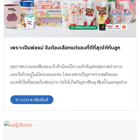
เพราะเป็นพ่อแม่ จึงต้องเลือกแต่ของที่ดีที่สุดให้กับลูก
สุขภาพปากและฟันของเจ้าตัวน้อยมีความสำคัญต่อสุขภาพร่างกาย
และจิตใจอยู่ไม่น้อยเลยนะคะ โดยเฉพาะปัญหาคราบพลัคและ
แบคทีเรียที่สะสมในช่องปาก ก่อให้เกิดปัญหาฟันผุ ฟันน้ำนมหลุดร่วง
ก่อนวัยอันควร ส่งผลให้ฟันแท้เกิดมาใหม่ ไม่เรียงสวยอย่างที่ควรเป็น
หรือเกิดฟันตกกระจากการกลืนกินฟลูออร์ไรด์ที่มากเกินควร
ข่าวประชาสัมพันธ์