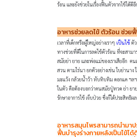
ร้อน และยังช่วยในเรื่องฟื้นตัวจากไข้ได้ดี
อาหารช่วยลดไข้ ตัวร้อน ช่วยฟื
เวลาที่เด็กหรือผู้ใหญ่อย่างเราๆ
เป็นไข้
ตัว
ทางช่วยที่ดีในการลดไข้ตัวร้อน ที่จะส
สมัยย่า ยาย และพ่อแม่ของเราเสียอีก คนส
สวน ตามไร่นา ยกตัวอย่างเช่น ใบย่านาง ใ
มะแว้ง กล้วยน้ำว้า ทับทิบทิม ดอกแค ฯล
ในตัว คือต้องบอกว่าคนสมัยปู่ทวด ย่า 
รักษาอาการไข้ เจ็บป่วย ซึ่งก็ได้ประสิทธิผล
อาหารสมุนไพรสามารถนำมาประกอ
ฟื้นบำรุงร่างกายหลังเป็นไข้ได้ด