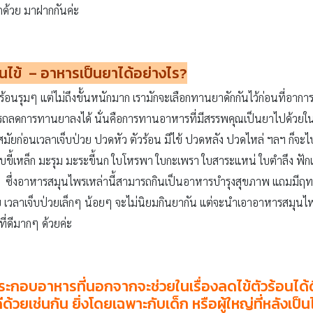
อีกด้วย มาฝากกันค่ะ
้นไข้
– อาหารเป็นยาได้อย่างไร?
ร้อนรุมๆ แต่ไม่ถึงขั้นหนักมาก เรามักจะเลือกทานยาดักกันไว้ก่อนที่อาการ
ามารถลดการทานยาลงได้ นั่นคือการทานอาหารที่มีสรรพคุณเป็นยาไปด้วย
มัยก่อนเวลาเจ็บป่วย ปวดหัว ตัวร้อน มีไข้ ปวดหลัง ปวดไหล่ ฯลฯ ก็จะไป
บขี้เหล็ก มะรุม มะระขี้นก ใบโหรพา ใบกะเพรา ใบสาระแหน่ ใบตำลึง ฟัก
ฯ ซึ่งอาหารสมุนไพรเหล่านี้สามารถกินเป็นอาหารบำรุงสุขภาพ แถมมีฤทธ
ยาย เวลาเจ็บป่วยเล็กๆ น้อยๆ จะไม่นิยมกินยากัน แต่จะนำเอาอาหารสมุ
ที่ดีมากๆ ด้วยค่ะ
บอาหารที่นอกจากจะช่วยในเรื่องลดไข้ตัวร้อนได้ดีแ
ีด้วยเช่นกัน ยิ่งโดยเฉพาะกับเด็ก หรือผู้ใหญ่ที่หลังเป็