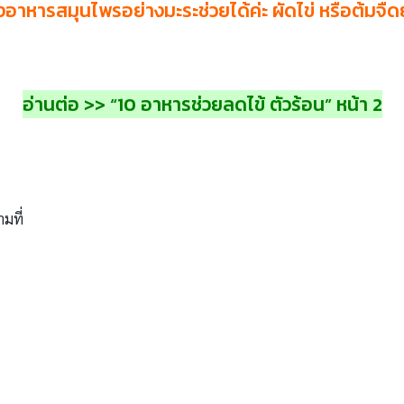
าหารสมุนไพรอย่างมะระช่วยได้ค่ะ ผัดไข่ หรือต้มจืดยัดไ
อ่านต่อ >> “10 อาหารช่วยลดไข้ ตัวร้อน” หน้า 2
ามที่