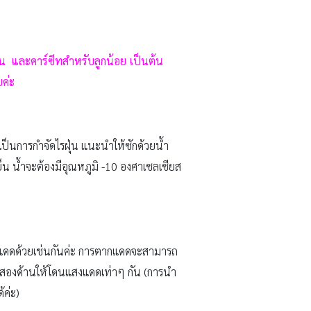
้น และคาร์ซีทสำหรับลูกน้อย เป็นต้น
วยค่ะ
็นการกำจัดไรฝุ่น แนะนำให้ซักด้วยน้ำ
็น น้ำจะต้องมีอุณหภูมิ -10 องศาเซลเซียส
แดดด้วยเช่นกันค่ะ การตากแดดจะสามารถ
้งสองด้านให้โดนแสงแดดเท่าๆ กัน (การนำ
้ค่ะ)