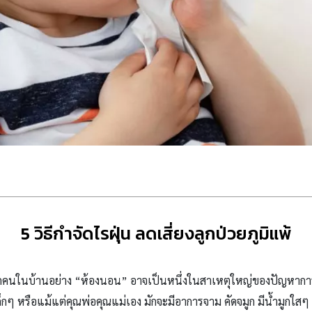
5 วิธีกำจัดไรฝุ่น ลดเสี่ยงลูกป่วยภูมิแพ้
าพทุกคนในบ้านอย่าง “ห้องนอน” อาจเป็นหนึ่งในสาเหตุใหญ่ของปัญหาการ
็กๆ หรือแม้แต่คุณพ่อคุณแม่เอง มักจะมีอาการจาม คัดจมูก มีน้ำมูกใส