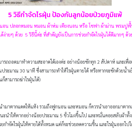
5 วิธีกำจัดไรฝุ่น ป้องกันลูกน้อยป่วยภูมิแพ้
ปูที่นอน ปลอกหมอน หมอน ผ้าห่ม เตียงนอน หรือ โซฟา ผ้าม่าน พรมปูพื
ด้ง่ายๆ ด้วย
5 วิธีนี้ค่ะ ที่สำคัญยังเป็นการช่วยกำจัดไรฝุ่นได้ดีมากๆ ด้
ารถถอดมาทำความสะอาดได้เองค่ะ อย่างน้อยซักทุก 2 สัปดาห์ และเพื่อเป
านประมาณ 30 นาที ซึ่งสามารถทำให้ไรฝุ่นตายได้ หรือหากจะซักด้วยน้ำเย
นก็สามารถฆ่าไรฝุ่นได้)
ให้นำมาตากแดดให้แห้ง รวมถึงฟูกนอน และหมอน ก็ควรนำเอาออกมาตาก
 แนะนำให้ตากอย่างน้อยประมาณ 5 ชั่วโมงขึ้นไป และหมั่นคอยสลับผ้าทั
วยกำจัดไรฝุ่นให้ตายได้ทั้งหมด แต่ก็จะช่วยลดความชื้น และไรฝุ่นออกไปได