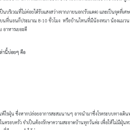
าเป็นบริเวณที่ไม่ค่อยได้รับแสงสว่างจากภายนอก(รับแดด) และเป็นจุดที่เ
ู่บนที่นอนก็ประมาณ 8-10 ชั่วโมง หรือบ้านไหนที่มีน้องหมา น้องแมวน
ชอบ อาหารเยอะดี
่านี้บ่อยๆ คือ
ูมิแพ้ไรฝุ่น ซึ่งหากปล่อยอาการสะสมนานๆ อาจนำมาซึ่งโรคระบบทางเดินห
นครอบครัว จำเป็นต้องรักษาความสะอาดบ้านทุกวันค่ะ เพื่อให้ไม่มีฝุ่