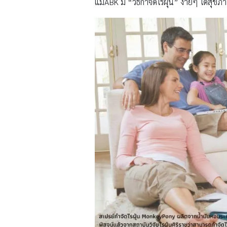
แม่ABK มี “วิธีกำจัดไรฝุ่น” ง่ายๆ ได้สุข