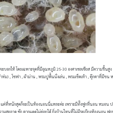
ยนะจะบอกให้ โดยเฉพาะจุดที่มีอุณหภูมิ 25-30 องศาเซลเซียส มีความชื้นสูง แล
, โซฟา , ผ้าม่าน , พรมปูพื้นนั่งเล่น , พรมเช็ดเท้า , ตุ๊กตาที่มีขน ห
นบ้าง แต่ที่หนักสุดก็จะเป็นห้องนอนนี่แหละค่ะ เพราะมีทั้งฟูกที่นอน หมอ
สะอาด ซัก ตากแดดไม่ค่อยได้ ยิ่งบ้านไหนที่ไม่มีระเบียงห้องนอน ฟูกน