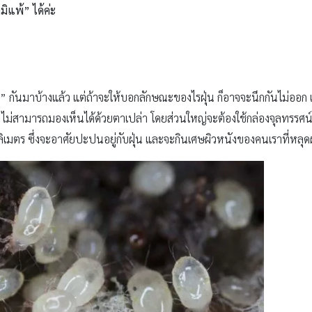
ิแพ้” ได้ค่ะ
ุ่น” กันมาบ้างแล้ว แต่ถ้าจะให้บอกลักษณะของไรฝุ่น ก็อาจจะนึกกันไม่ออก เ
ไม่สามารถมองเห็นได้ด้วยตาเปล่า โดยส่วนใหญ่จะต้องใช้กล่องจุลทรรศน์ที
ตร ซึ่งจะอาศัยปะปนอยู่กับฝุ่น และจะกินเศษผิวหนังของคนเราที่หลุด