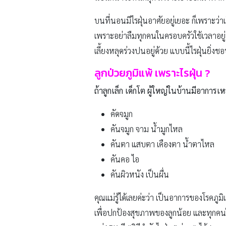
บนที่นอนมีไรฝุ่นอาศัยอยู่เยอะ ก็เพราะว่
เพราะอย่าลืมทุกคนในครอบครัวใช้เวลาอย
เลี้ยงหลุดร่วงปนอยู่ด้วย แบบนี้ไรฝุ่นยิ่ง
ลูกป่วยภูมิแพ้ เพราะไรฝุ่น
?
ถ้าลูกเล็ก เด็กโต ผู้ใหญ่ในบ้านมีอาการเหล
คัดจมูก
คันจมูก จาม น้ำมูกไหล
คันตา แสบตา เคืองตา น้ำตาไหล
คันคอ ไอ
คันผิวหนัง เป็นผื่น
คุณแม่รู้ได้เลยค่ะว่า เป็นอาการของโรคภ
เพื่อปกป้องสุขภาพของลูกน้อย และทุกคนใ