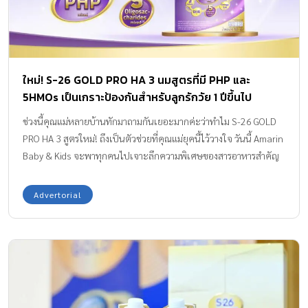
ใหม่! S-26 GOLD PRO HA 3 นมสูตรที่มี PHP และ
5HMOs เป็นเกราะป้องกันสำหรับลูกรักวัย 1 ปีขึ้นไป
ช่วงนี้คุณแม่หลายบ้านทักมาถามกันเยอะมากค่ะว่าทำไม S-26 GOLD
PRO HA 3 สูตรใหม่! ถึงเป็นตัวช่วยที่คุณแม่ยุคนี้ไว้วางใจ วันนี้ Amarin
Baby & Kids จะพาทุกคนไปเจาะลึกความพิเศษของสารอาหารสำคัญ
อย่าง PHP และ 5 HMOs ที่ออกแบบมาเพื่อช่วยคลายกังวลเรื่องภูมิแพ้
ให้ลูกน้อยกันค่ะ เพราะเด็กวัย 1 ปีขึ้นไป เป็นวัยแห่งการเรียนรู้ที่กำลัง
Advertorial
น่ารักและชอบออกไปลุยเพื่อเจอสิ่งใหม่ๆ รอบตัวในทุกวันเลยค่ะ แต่
ในขณะเดียวกันคุณแม่หลายท่านก็มักจะสอบถามกันเข้ามาเยอะมาก
ว่าแอบเป็นห่วงและกังวลกับสิ่งแวดล้อมภายนอก ทั้งสภาพอากาศที่
เปลี่ยนแปลงบ่อยและฝุ่นละอองต่างๆ ที่อาจเป็นตัวกระตุ้นทำให้ลูกรัก
เกิดอาการภูมิแพ้ได้ง่าย เราจึงอยากแนะนำว่าการเตรียมความพร้อม
ด้านโภชนาการเพื่อสร้างเกราะป้องกันให้ร่างกายของเขาแข็งแรงจาก