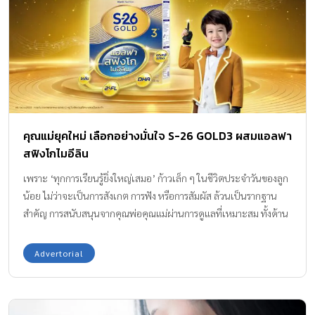
โดยเฉพาะ มอบความสะดวก รวดเร็ว พร้อมมาตรฐานความสะอาดที่
วางใจได้ โดยไม่ต้องต้มน้ำ ไม่ต้องตวงนม หรือล้างอุปกรณ์ให้ยุ่งยาก
เพียงแค่ “บิดและเท” ก็พร้อมดื่มได้ทันที สามารถใช้ควบคู่กับนมผงได้
อย่างลงตัว ช่วยลดขั้นตอนและคลายความกังวล เพื่อให้คุณแม่ได้มี
เวลาอันมีค่ากับลูกมากขึ้น มากกว่าความสะดวก คือความใส่ใจใน
โภชนาการมาตรฐานระดับโลก S-26 GOLD3 นมพร้อมใช้ ไม่ต้องชง นม
รูปแบบใหม่ที่ไม่ได้มอบคุณค่าเพียงแค่ความสะดวก แต่ยังคงความโดด
คุณแม่ยุคใหม่ เลือกอย่างมั่นใจ S-26 GOLD3 ผสมแอลฟา
เด่นด้วยการผสานสารอาหารสำคัญที่แม่ไว้วางใจ เพื่อให้มั่นใจได้ว่าลูก
สฟิงโกไมอีลิน
น้อยจะได้รับสารอาหารเหมือนกันทุกหยดอย่างสม่ำเสมอในทุกมื้อ อาทิ
ผสมแอลฟา สฟิงโกไมอีลิน เอกสิทธิ์เฉพาะ […]
เพราะ ‘ทุกการเรียนรู้ยิ่งใหญ่เสมอ’ ก้าวเล็ก ๆ ในชีวิตประจำวันของลูก
น้อย ไม่ว่าจะเป็นการสังเกต การฟัง หรือการสัมผัส ล้วนเป็นรากฐาน
สำคัญ การสนับสนุนจากคุณพ่อคุณแม่ผ่านการดูแลที่เหมาะสม ทั้งด้าน
ความรัก ความเอาใจใส่ และโภชนาการที่ดี จึงเป็นกุญแจสำคัญที่ช่วย
ให้เด็ก ๆ เติบโต เรียนรู้ในทุกช่วงวัย ผลิตภัณฑ์ นม S-26 GOLD3
Advertorial
เอกสิทธิ์เฉพาะ ผสมแอลฟา สฟิงโกไมอีลิน* ให้คุณพ่อคุณแม่มั่นใจว่า
ลูกได้รับโภชนาการที่หลากหลาย พร้อมทั้งยังมีสารอาหารสำคัญที่มี
ประโยชน์หลากหลาย เช่น ดีเอชเอ (DHA) เออาร์เอ (ARA) แกงกลิโอ