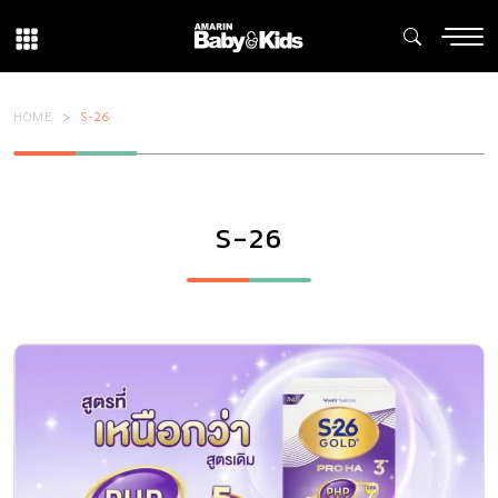
HOME
S-26
S-26