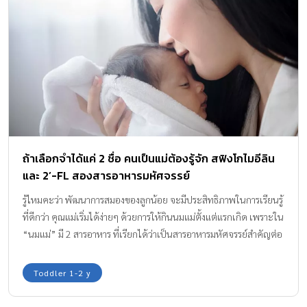
ไซด์ (Ganglioside) โคลีน (Choline) 2’-FL โอเมก้า 3,6,9 (Omega
3,6,9) วิตามินบี 12 มีส่วนช่วยในการทำงานตามปกติของระบบ
ประสาทและสมอง วิตามินเอ และวิตามินดี มีส่วนช่วยในการทำหน้าที่
ตามปกติของระบบภูมิคุ้มกัน แคลเซียม มีส่วนช่วยในกระบวนการสร้าง
กระดูกและฟันที่แข็งแรง และมีส่วนช่วยในการทำงานปกติของเอนไซม์
ในระบบย่อยอาหาร ผสมใยอาหารชนิดโอลิโกฟรุคโตส เพราะพื้นฐาน
ร่างกายที่ดีเริ่มต้นจากโภชนาการที่มีคุณภาพ การเลือกผลิตภัณฑ์ที่เชื่อ
ถือได้ และ มีสารอาหารที่มีประโยชน์จึงเป็นสิ่งสำคัญ คุณพ่อคุณแม่ยุค
ใหม่จึงมั่นใจเลือก […]
ถ้าเลือกจำได้แค่ 2 ชื่อ คนเป็นแม่ต้องรู้จัก สฟิงโกไมอีลิน
และ 2’-FL สองสารอาหารมหัศจรรย์
รู้ไหมคะว่า พัฒนาการสมองของลูกน้อย จะมีประสิทธิภาพในการเรียนรู้
ที่ดีกว่า คุณแม่เริ่มได้ง่ายๆ ด้วยการให้กินนมแม่ตั้งแต่แรกเกิด เพราะใน
“นมแม่” มี 2 สารอาหาร ที่เรียกได้ว่าเป็นสารอาหารมหัศจรรย์สำคัญต่อ
“สมอง” เราจะไปเปิดความลับของสองสารอาหารนี้กันค่ะ
Toddler 1-2 y