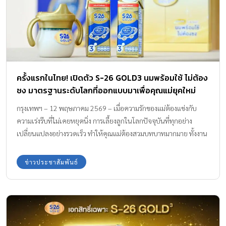
ภายใน เป็นสิ่งสำคัญที่คุณแม่ไม่ควรมองข้าม เพื่อให้ลูกน้อยพร้อมออก
ไปสนุกได้อย่างเต็มที่ค่ะ ใหม่ S-26 GOLD PRO HA 3 กล่องนี้โดดเด่น
ด้วยการคัดสรรสารอาหารสำคัญที่เป็นหัวใจหลักในการช่วยดูแลและลด
ความเสี่ยงภูมิแพ้ PHP (Partially Hydrolyzed Protein): เวย์โปรตีนที่
ผ่านกระบวนการย่อยบางส่วน ทำให้ร่างกายของลูกน้อยดูดซึมสาร
อาหารไปใช้ได้ง่ายขึ้นอีกด้วย ช่วยลดความเสี่ยงต่อการเกิดภูมิแพ้ 5
ครั้งแรกในไทย! เปิดตัว S-26 GOLD3 นมพร้อมใช้ ไม่ต้อง
HMOs (Human Milk Oligosaccharides): ใยอาหาร 5 ชนิด เสริม
ชง มาตรฐานระดับโลกที่ออกแบบมาเพื่อคุณแม่ยุคใหม่
ภูมิคุ้มกันจากภายใน กลุ่มใยอาหารโอลิโกแซคคาไรด์ที่สำคัญถึง 5 […]
สะดวก สะอาด มั่นใจคุณภาพในทุกหยด
กรุงเทพฯ – 12 พฤษภาคม 2569 – เมื่อความรักของแม่ต้องแข่งกับ
ความเร่งรีบที่ไม่เคยหยุดนิ่ง การเลี้ยงลูกในโลกปัจจุบันที่ทุกอย่าง
เปลี่ยนแปลงอย่างรวดเร็ว ทำให้คุณแม่ต้องสวมบทบาทมากมาย ทั้งงาน
ในบ้าน งานนอกบ้าน การเดินทาง หรือแม้แต่การรับมือกับสถานการณ์ไม่
คาดฝันในยามค่ำคืน บางวันแทบไม่มีเวลาหยุดพักจน “เวลา” จึงเป็น
ข่าวประชาสัมพันธ์
สิ่งมีค่าที่สุด และหลายครั้งที่ความวุ่นวายกลายเป็นอุปสรรคที่ขโมยเวลา
อันมีค่าที่คุณแม่ควรจะได้มอบให้ลูกน้อยไป ครั้งแรกของนมรูปแบบ
ใหม่! S-26 GOLD3 นมพร้อมใช้ ไม่ต้องชง ทางเลือกที่เข้าใจคุณแม่ยุค
ใหม่ S-26 GOLD3 นมพร้อมใช้ ไม่ต้องชง นมรูปแบบใหม่ ครั้งแรกใน
ประเทศไทย ที่ออกแบบมาเพื่อตอบโจทย์จังหวะชีวิตของแม่ยุคใหม่