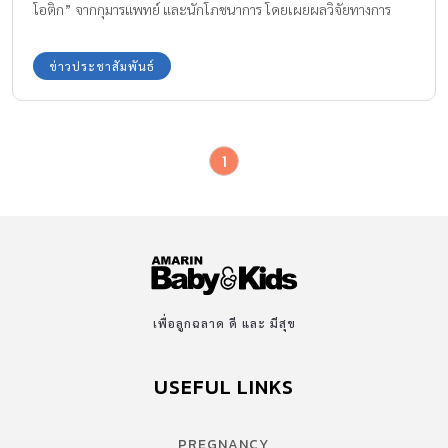
โอติก” จากกุมารแพทย์ และนักโภชนาการ โดยเผยผลวิจัยทางการ
แพทย์ พบว่า จุลินทรีย์โพรไบโอติก แล็กโตบาซิลลัส รียูเทอรี่ (แอล. รียู
เทอรี่) ช่วยบรรเทาอาการโคลิก ท้องผูก ท้องเสีย ลดความถี่และความ
ข่าวประชาสัมพันธ์
รุนแรงของอาการปวดท้อง ลดการสำรอกนม ภูมิแพ้ และมีส่วนช่วยลด
จำนวนวันในการเป็นโรคติดเชื้อทางเดินหายใจ ตอกย้ำจุลินทรีย์โพรไบ
โอติคเป็นหนึ่งในทางเลือกที่ช่วยให้สุขภาพเด็กดีขึ้น แพทย์หญิง สุรี
1
รัตน์ พงศ์พฤกษา กุมารแพทย์ผู้เชี่ยวชาญโรคภูมิแพ้ หอบหืด และ
วิทยาคุ้มกัน โรงพยาบาลเปาโล พหลโยธิน เปิดเผยว่า จุลินทรีย์เป็นสิ่ง
มีชีวิตที่อยู่ร่วมกันกับเรา ทั้งในระบบทางเดินอาหาร ผิวหนัง ในปาก ซึ่ง
จุลินทรีย์มีปริมาณมากเป็นล้านล้านชีวิตและมีกว่า 400-4,000 สปีชีส์
แต่ละสปีชีส์ก็อาจจะอยู่ในบริเวณที่แตกต่างกัน โดยมีหน้าที่ช่วยสร้าง
วิตามิน เช่น วิตามิน K ช่วยย่อยและดูดซึมอาหาร ช่วยยับยั้งเชื้อโรค
และช่วยทำให้เรามีภูมิคุ้มกันที่ดี โดยสำหรับเด็กทารกก่อนคลอดจะอยู่
เพื่อลูกฉลาด ดี และ มีสุข
ในภาวะปราศจากเชื้อในถุงน้ำคร่ำ จนเมื่อคลอด ถุงน้ำคร่ำแตก เด็กก็
จะสำลักเอาจุลินทรีย์เชื้อดีเหล่านี้ ซึ่งอาศัยอยู่ในบริเวณช่องคลอดของ
USEFUL LINKS
คุณแม่ เช่น จุลินทรีย์แล็กโตบาซิลลัส เข้าไปในร่างกาย […]
PREGNANCY