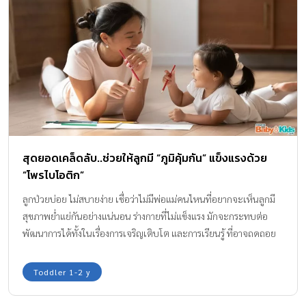
จากภายในสู่ภายนอกมาฝากค่ะ
สุดยอดเคล็ดลับ..ช่วยให้ลูกมี “ภูมิคุ้มกัน” แข็งแรงด้วย
“โพรไบโอติก”
ลูกป่วยบ่อย ไม่สบายง่าย เชื่อว่าไม่มีพ่อแม่คนไหนที่อยากจะเห็นลูกมี
สุขภาพย่ำแย่กันอย่างแน่นอน ร่างกายที่ไม่แข็งแรง มักจะกระทบต่อ
พัฒนาการได้ทั้งในเรื่องการเจริญเติบโต และการเรียนรู้ ที่อาจถดถอย
ไม่เป็นไปตามพัฒนาการช่วงวัยของลูก และยิ่งถ้าลูกป่วยและต้องเข้า
โรงพยาบาล อันนี้เชื่อว่าพ่อแม่คงกังวลมากแน่ ๆ
Toddler 1-2 y