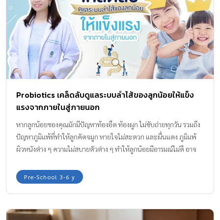
Probiotics เคล็ดลับดูแลระบบลำไส้ของลูกน้อยให้แข็ง
แรงจากภายในสู่ภายนอก
หากลูกน้อยของคุณมักมีปัญหาท้องอืด ท้องผูก ไม่ขับถ่ายทุกวัน รวมถึง
ปัญหาภูมิแพ้ที่ทำให้ลูกคัดจมูก หายใจไม่สะดวก และผื่นแดง ภูมิแพ้
ผิวหนังต่าง ๆ ความไม่สบายตัวต่าง ๆ ทำให้ลูกน้อยมีอารมณ์ไม่ดี อาจ
เป็นสัญญาณบ่งบอกว่าระบบลำไส้ของลูกน้อยมีปัญหา ขาดสมดุล ซึ่งก่อ
ให้เกิดปัญหาสุขภาพต่าง ๆ ตามมา กองบรรณาธิการ Amarin Baby &
Pre-School 3-6 y
Kids มีคำแนะนำจากคุณหมอใหม่ รศ.พญ.รวีรัตน์ สิชฌรังษี กุมารแพทย์
โรคภูมิแพ้และภูมิคุ้มกัน จากเพจคุยกับหมอภูมิแพ้เด็ก by Dr.Mai ถึง
เคล็ดลับการดูแลระบบลำไส้ของลูกน้อยให้กลับมาสมดุล และแข็งแรง