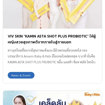
VIV SKIN “KAMIN ASTA SHOT PLUS PROBIOTIC” ให้ผู้
หญิงสวยสุขภาพดีจากภายในสู่ภายนอก
สาวยุคใหม่ที่อยากมีสุขภาพแข็งแรง มีผิวพรรณที่สวยสดใส กอง
บรรณาธิการ Amarin Baby & Kids มีไอเทมใหม่ฮอตสุด ๆ นาที นั่นคือ
KAMIN ASTA SHOT PLUS PROBIOTIC ขมิ้น แอสต้า ช็อต พลัส โพรไบ
โอติก จากแบรนด์ VIV SKIN ของคุณจุ๋ย-วรัทยา นิลคูหา ที่คิดค้น
ออกแบบมาเพื่อผู้หญิงรักสุขภาพทุกคนค่ะ
News & Event