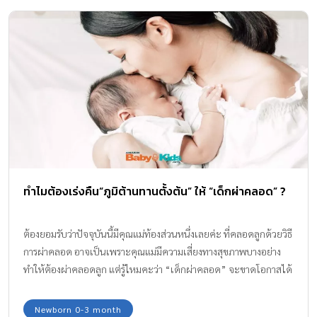
ทำไมต้องเร่งคืน“ภูมิต้านทานตั้งต้น” ให้ “เด็กผ่าคลอด” ?
ต้องยอมรับว่าปัจจุบันนี้มีคุณแม่ท้องส่วนหนึ่งเลยค่ะ ที่คลอดลูกด้วยวิธี
การผ่าคลอด อาจเป็นเพราะคุณแม่มีความเสี่ยงทางสุขภาพบางอย่าง
ทำให้ต้องผ่าคลอดลูก แต่รู้ไหมคะว่า “เด็กผ่าคลอด” จะขาดโอกาสได้
รับภูมิต้านตั้งต้นตามธรรมชาติผ่านทางช่องคลอดของแม่ ซึ่งเด็กที่ผ่า
คลอดมักจะเสี่ยงต่อการเจ็บป่วย ไม่สบายได้ง่ายกว่าเด็กที่คลอด
Newborn 0-3 month