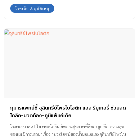
อาการเจ็บป่วยขึ้นได้ง่ายนั่นเองค่ะ
โรคเด็ก & อุบัติเหตุ
กุมารแพทย์ชี้ จุลินทรีย์โพรไบโอติก แอล รียูเทอรี่ ช่วยลด
โคลิก-ปวดท้อง-ภูมิแพ้แก่เด็ก
โรงพยาบาลเปาโล พหลโยธิน จัดงานสุขภาพที่ดีของลูก คือ ความสุข
ของแม่ มีการเสวนาเรื่อง “ประโยชน์ของน้ำนมแม่และจุลินทรีย์โพรไบ