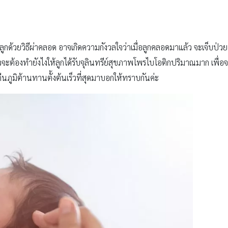
้วยวิธีผ่าคลอด อาจเกิดความกังวลใจว่าเมื่อลูกคลอดมาแล้ว จะเจ็บป่วย
ะต้องทำยังไงให้ลูกได้รับจุลินทรีย์สุขภาพโพรไบโอติกปริมาณมาก เพื่อจะ
คืนภูมิต้านทานตั้งต้นเร็วที่สุดมาบอกให้ทราบกันค่ะ