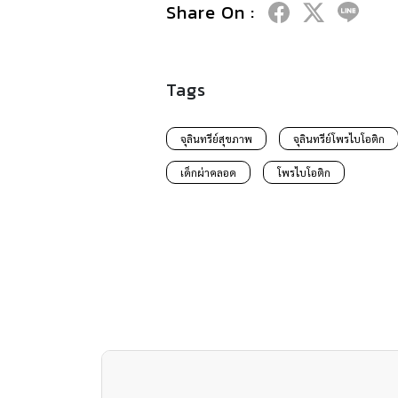
Share On :
Tags
จุลินทรีย์สุขภาพ
จุลินทรีย์โพรไบโอติก
เด็กผ่าคลอด
โพรไบโอติก