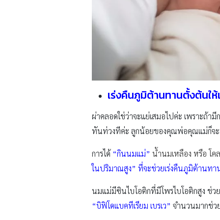
เร่งคืนภูมิต้านทานตั้งต้นใ
ผ่าคลอดใช่ว่าจะแย่เสมอไปค่ะ เพราะถ้ามีกา
ทันท่วงทีค่ะ ลูกน้อยของคุณพ่อคุณแม่ก็จ
การได้
“กินนมแม่”
น้ำนมเหลือง หรือ โค
ในปริมาณสูง” ที่จะช่วยเร่งคืนภูมิต้านทา
นมแม่มีซินไบโอติกที่มีโพรไบโอติกสูง ช่
“บิฟิโดแบคทีเรียม เบรเว”
จำนวนมากช่วยใ