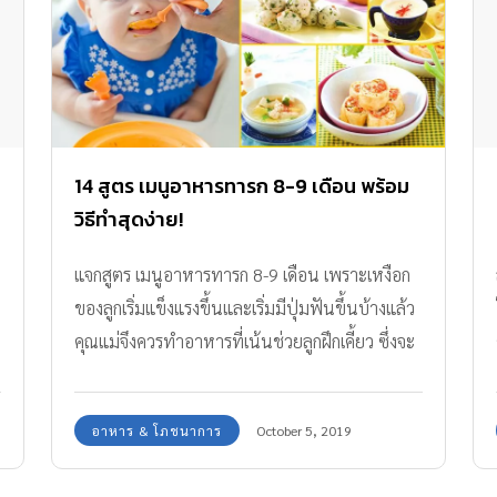
14 สูตร เมนูอาหารทารก 8-9 เดือน พร้อม
วิธีทำสุดง่าย!
แจกสูตร เมนูอาหารทารก 8-9 เดือน เพราะเหงือก
ของลูกเริ่มแข็งแรงขึ้นและเริ่มมีปุ่มฟันขึ้นบ้างแล้ว
คุณแม่จึงควรทำอาหารที่เน้นช่วยลูกฝึกเคี้ยว ซึ่งจะ
มีเมนูใดบ้าง มาดูกัน
อาหาร & โภชนาการ
October 5, 2019