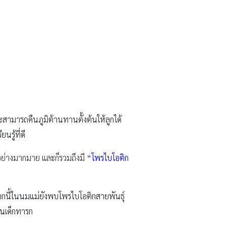
จะสามารถคืนภูมิต้านทานตั้งต้นให้ลูกได้
รู้ที่ดี
อย่างมากมาย และก็รวมถึงมี
“
โพรไบโอติก
จากนี้ในนมแม่ยังพบโพรไบโอติกสายพันธุ์
นเด็กทารก