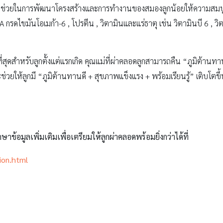
ี่ช่วยในการพัฒนาโครงสร้างและการทำงานของสมองลูกน้อยให้ความสมบ
 กรดไขมันโอเมก้า-6 , โปรตีน , วิตามินและแร่ธาตุ เช่น วิตามินบี 6 , วิตา
ีที่สุดสำหรับลูกตั้งแต่แรกเกิด คุณแม่ที่ผ่าคลอดลูกสามารถคืน “ภูมิต้านท
จะช่วยให้ลูกมี “ภูมิต้านทานดี + สุขภาพแข็งแรง + พร้อมเรียนรู้” เติบโตข
ข้อมูลเพิ่มเติมเพื่อเตรียมให้ลูกผ่าคลอดพร้อมยิ่งกว่าได้ที่
ion.html