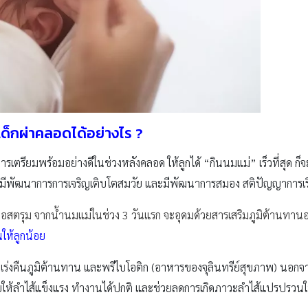
ห้เด็กผ่าคลอดได้อย่างไร
?
รเตรียมพร้อมอย่างดีในช่วงหลังคลอด ให้ลูกได้ “กินนมแม่” เร็วที่สุด ก็
ะมีพัฒนาการการเจริญเติบโตสมวัย และมีพัฒนาการสมอง สติปัญญาการเรียน
ลอสตรุม จากน้ำนมแม่ในช่วง 3 วันแรก จะอุดมด้วยสารเสริมภูมิต้านทาน
นให้ลูกน้อย
วยเร่งคืนภูมิต้านทาน และพรีไบโอติก (อาหารของจุลินทรีย์สุขภาพ) นอก
ห้ลำไส้แข็งแรง ทำงานได้ปกติ และช่วยลดการเกิดภาวะลำไส้แปรปรวนใ