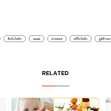
ซินไบโอติก
นมแม่
ผ่าคลอด
พรีไบโอติก
ภูมิต้านท
RELATED