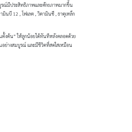
ูรณ์มีประสิทธิภาพและศักยภาพมากขึ้น
มินบี 12 , โฟเลต , วิตามินซี , ธาตุเหล็ก
านตั้งต้น” ให้ลูกน้อยได้ทันทีหลังคลอดด้วย
ึ้นอย่างสมบูรณ์ และมีชีวิตที่สดใสเหมือน