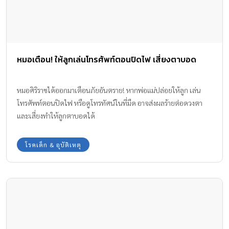
หมอเตือน! ให้ลูกเล่นโทรศัพท์ตอนปิดไฟ เสี่ยงตาบอด
หมอศิริราชได้ออกมาเตือนภัยอันตราย! หากพ่อแม่ปล่อยให้ลูก เล่น
โทรศัพท์ตอนปิดไฟ หรือดูโทรทัศน์ในที่มืด อาจส่งผลร้ายต่อดวงตา
และเสี่ยงทำให้ลูกตาบอดได้
โรคเด็ก & อุบัติเหตุ