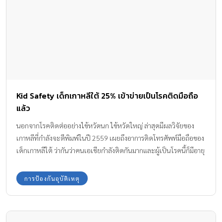
Kid Safety เด็กเกาหลีใต้ 25% เข้าข่ายเป็นโรคติดมือถือ
แล้ว
นอกจากโรคติดต่ออย่างไข้หวัดนก ไข้หวัดใหญ่ ล่าสุดมีผลวิจัยของ
เกาหลีที่กำลังจะตีพิมพ์ในปี 2559 เผยถึงอาการติดโทรศัพท์มือถือของ
เด็กเกาหลีใต้ ว่ากันว่าคนเอเชียกำลังติดกันมากและผู้เป็นโรคนี้ก็มีอายุ
น้อยลงเรื่อยๆ นักจิตวิทยาเรียกอาการของโรคนี้ว่า “โนโมโฟเบีย”
(Nomophobia) โนโมโฟเบีย คือความหวาดกลัวว่าตัวเองจะอยู่ไม่ได้
การป้องกันอุบัติเหตุ
ถ้าไม่มีโทรศัพท์มือถือ จากการสำรวจนักเรียนเกาหลีใต้เกือบ 1,000
คน พบว่าเด็กๆ ใช้มือถือกันตั้งแต่อายุ 11-12 ปี ใช้เวลาอยู่กับมัน 5.4
ชั่วโมงต่อวัน และพบว่าเด็กเกาหลีใต้ถึง 25 % เข้าข่ายเสพติดมือถือ