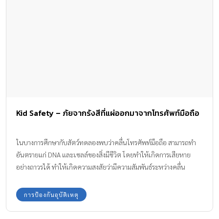
เสียแล้ว ในเอเชียมีผู้ใช้โทรศัพท์มือถือราว 2,500 ล้านคน มีอุบัติเหตุ
ที่มีสาเหตุจากการไม่ระวังขณะใช้โทรศัพท์มือถือเกิดขึ้นมาก เช่น ตก
ท่าเรือ ตกรถเมล์ ในสิงคโปร์ ที่มียอดประชากรเสพติดเทคโนโลยีมาก
ถึงขึ้นต้องมีคลินิกบำบัดอาการติดเทคโนโลยีสมัยใหม่ ยกตัวอย่างเช่น
คุณครูในโรงเรียนบางแห่งสั่งการบ้านผ่าน WhatsApp ทำให้เด็กๆ ก็
ต้องพลอยมีโทรศัพท์มือถือไปด้วย ในขณะที่จีนเป็นประเทศแรกใน
เอเชียที่ระบุว่าโรคเสพติดอินเตอร์เน็ตถือเป็นโรคทางคลินิก ได้มี
คลินิกเพื่อบำบัดโรคเสพติดสื่อออนไลน์ใหม่ๆ โดยมีจิตแพทย์ดูแล
อย่างใกล้ชิด นายโทมัส ลี จิตแพทย์ที่ปรึกษา ได้กล่าวว่า ประเทศอื่นๆ
Kid Safety – ภัยจากรังสีที่แผ่ออกมาจากโทรศัพท์มือถือ
ในเอเชียควรจะจัดให้โรคติดโทรศัพท์มือถือเป็นโรคทางจิตเวชอย่าง
หนึ่งเช่นเดียวกับการติดการพนันหรือเสพติดเซ็กส์ เพราะผู้เสพติดแล้ว
เมื่อพยายามเลิกจะมีอาการลงแดงเหมือนกัน […]
ในบางการศึกษากับสัตว์ทดลองพบว่าคลื่นโทรศัพท์มือถือ สามารถทำ
อันตรายแก่ DNA และเซลล์ของสิ่งมีชีวิต โดยทำให้เกิดการเสียหาย
อย่างถาวรได้ ทำให้เกิดความสงสัยว่ามีความสัมพันธ์ระหว่างคลื่น
โทรศัพท์มือถือกับการเกิดมะเร็งสมองหรือไม่ ในปัจจุบันยังไม่สามารถ
หาข้อสรุปได้ชัดเจน
การป้องกันอุบัติเหตุ