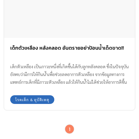
เด็กตัวเหลือง หลังคลอด อันตรายอย่าป้อนน้ำเด็ดขาด!!
เด็กตัวเหลือง เป็นภาวะหนึ่งที่เกิดขึ้นได้กับลูกหลังคลอด ซึ่งในปัจจุบัน
ยังพบว่ามีการให้กินน้ำเพื่อช่วยลดอาการตัวเหลือง จากข้อมูลทางการ
แพทย์การเด็กที่มีภาวะตัวเหลือง แล้วให้กินน้ำไม่ได้ช่วยให้อาการดีขึ้น
แต่กลับจะเป็นผลเสียต่อร่างกายเด็กจนถึงขั้นเสียชีวิตได้ ทีมงาน
Amarin Baby & Kids มีข้อเท็จจริงเรื่องลูกกินน้ำเพื่อช่วยให้หายตัว
โรคเด็ก & อุบัติเหตุ
เหลือง มาฝากกันค่ะ
1