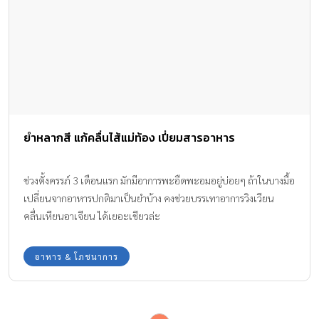
ยำหลากสี แก้คลื่นไส้แม่ท้อง เปี่ยมสารอาหาร
ช่วงตั้งครรภ์ 3 เดือนแรก มักมีอาการพะอืดพะอมอยู่บ่อยๆ ถ้าในบางมื้อ
เปลี่ยนจากอาหารปกติมาเป็นยำบ้าง คงช่วยบรรเทาอาการวิงเวียน
คลื่นเหียนอาเจียน ได้เยอะเชียวล่ะ
อาหาร & โภชนาการ