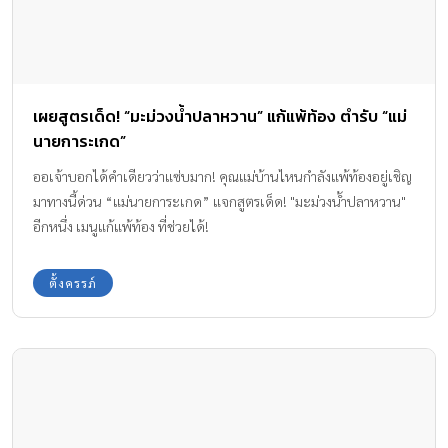
เผยสูตรเด็ด! “มะม่วงน้ำปลาหวาน” แก้แพ้ท้อง ตำรับ “แม่
นายการะเกด”
ออเจ้าบอกได้คำเดียวว่าแซ่บมาก! คุณแม่บ้านไหนกำลังแพ้ท้องอยู่เชิญ
มาทางนี้ด่วน “แม่นายการะเกด” แจกสูตรเด็ด! "มะม่วงน้ำปลาหวาน"
อีกหนึ่ง เมนูแก้แพ้ท้อง ที่ช่วยได้!
ตั้งครรภ์